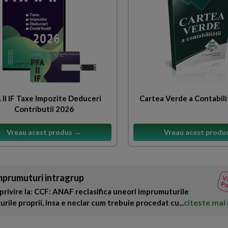
 II IF Taxe Impozite Deduceri
Cartea Verde a Contabili
Contributii 2026
Vreau acest produs →
Vreau acest produ
mprumuturi intragrup
Va
Po
privire la: CCF: ANAF reclasifica uneori imprumuturile
citeste mai
lurile proprii, insa e neclar cum trebuie procedat cu...