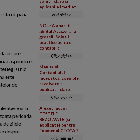
solutii clare si
aplicabile imediat!
varsta de pana
Vezi aici >>
NOU: A aparut
ghidul Accize fara
greseli. Solutii
practice pentru
contabili!
ada in care
Click aici >>
opria raspundere
Manualul
ei legi si nici
Contabilului
 nu este
Incepator. Exemple
rezolvate si
atelor de
explicatii clare
Click aici >>
le libere si in
Alegeti acum
TESTELE
 toata perioada
REZOLVATE (si
a de zilele
explicate) pentru
Examenul CECCAR!
eze despre
>>Detalii aici