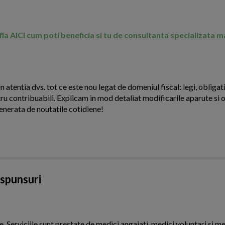
Afla AICI cum poti beneficia si tu de consultanta specializata 
n atentia dvs. tot ce este nou legat de domeniul fiscal: legi, obligati
ntru contribuabili. Explicam in mod detaliat modificarile aparute si o
enerata de noutatile cotidiene!
aspunsuri
Serviciile sunt prestate de medici angajati, medici voluntari si me