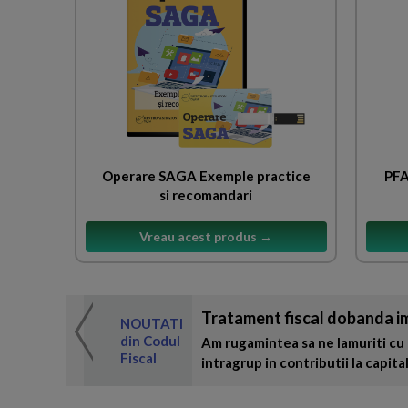
Operare SAGA Exemple practice
PFA
si recomandari
Vreau acest produs →
Tratament fiscal dobanda i
 de expertul
NOUTATI
odul Fiscal
din Codul
Am rugamintea sa ne lamuriti cu 
Fiscal
mult
intragrup in contributii la capita