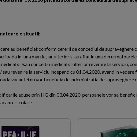
atoarele situatii:
ti care au beneficiat conform cererii de concediul de supraveghere 
erioada in luna martie, iar ulterior s-au aflat in una din urmatoarele 
edical si /sau concediu medical si ulterior revenire la serviciu, co
 / sau revenire la serviciu incepand cu 01.04.2020, avand in vedere f
ioada vacantei nu vor beneficia de indeminizatia de supraveghere c
ficarile aduse prin HG din 03.04.2020, persoanele vor sa benefic
acantei scolare.