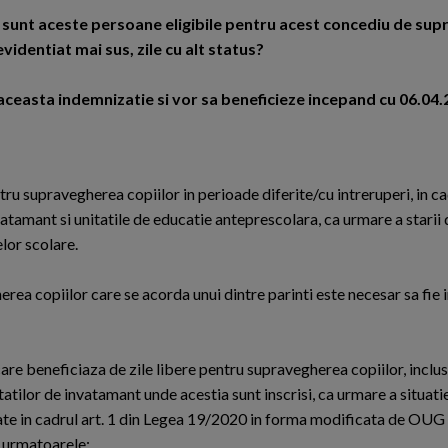
i sunt aceste persoane eligibile pentru acest concediu de su
evidentiat mai sus, zile cu alt status?
aceasta indemnizatie si vor sa beneficieze incepand cu 06.04
ru supravegherea copiilor in perioade diferite/cu intreruperi, in ca
nvatamant si unitatile de educatie anteprescolara, ca urmare a starii
elor scolare.
rea copiilor care se acorda unui dintre parinti este necesar sa fie 
care beneficiaza de zile libere pentru supravegherea copiilor, inclu
tatilor de invatamant unde acestia sunt inscrisi, ca urmare a situati
te in cadrul art. 1 din Legea 19/2020 in forma modificata de OUG
t urmatoarele: