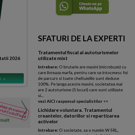
SFATURI DE LA EXPERTI
Tratamentul fiscal al autoturismelor
utilizate mixt
tatii 2026
Intrebare:
O brutarie are masini (microbuze) cu
care livreaza marfa, pentru care se intocmesc foi
s →
de parcurs si toate cheltuielile sunt deduse
100%. Pe langa aceste masini, societatea mai
are 2 autoturisme (5 locuri) care sunt utilizate
si...
vezi AICI raspunsul specialistilor <<
Numar mediu de salariat
lidat de expertul
NOUTATI
rtal Codul Fiscal
Lichidare voluntara. Tratamentul
din Codul
Multumesc pentru raspuns insa
creantelor, datoriilor si repartizarea
Fiscal
 mult
precizeaza ca in efectivul sala
activelor
Intrebare:
O societate, sa o numim W SRL,