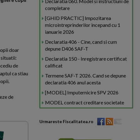
Declaratia 060. Model si instructiuni de
completare
[GHID PRACTIC] Impozitarea
microintreprinderilor incepand cu 1
ianuarie 2026
Declaratia 406 - Cine, cand si cum
depune D406 SAF-T
copii doar
situatii:
Declaratia 150 - Inregistrare certificat
ncediu de
calificat
aptul ca stiau
Termene SAF-T 2026. Cand se depune
opii.
declaratia 406 anul acesta
[MODEL] Imputernicire SPV 2026
ieze de
MODEL contract creditare societate
Urmareste Fiscalitatea.ro