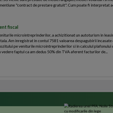
mentiune "contract de prestare gratuit". Cum poate fi interpretat a
nt fiscal
iturile microintreprinderilor, a achizitionat un autoturism in leasi
otala. Am inregistrat in contul 7581 valoarea despagubirii incasate 
ozitului pe veniturile microintreprinderilor si in calculul plafonulu
n vedere faptul ca am dedus 50% din TVA aferent facturilor de...