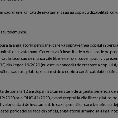
i in cadrul unei unitati de invatamant sau au copii cu dizabilitati cu 
 sau telemunca.
depusa la angajatorul persoanei care va supraveghea copilul in perio
nitati de invatamant. Cererea va fi insotita de o declaratie pe pr
itat la locul sau de munca zile libere ce i s-ar cuveni potrivit prezent
n. (33) din Legea 19/2020 (nu este in concediu de crestere a copilului,
odihna sau fara plata), precum si de o copie a certificatului/certific
ta de pana la 12 ani dupa instituirea starii de urgenta beneficia de zi
 19/2020 prin OUG 41/2020, avand dreptul la zile libere platite, pe
velor unitati de invatamant. In cazul parintilor care beneficiau dej
estei perioadei se face din oficiu, angajatorul urmand sa-i instiint