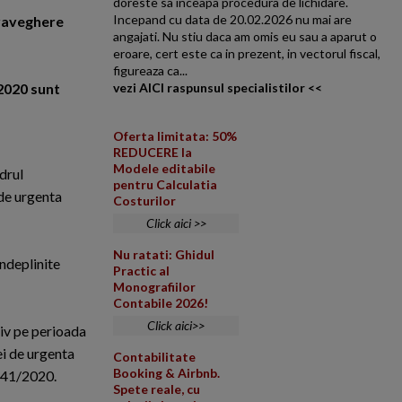
doreste sa inceapa procedura de lichidare.
Incepand cu data de 20.02.2026 nu mai are
praveghere
angajati. Nu stiu daca am omis eu sau a aparut o
eroare, cert este ca in prezent, in vectorul fiscal,
figureaza ca...
.2020 sunt
vezi AICI raspunsul specialistilor <<
Oferta limitata: 50%
REDUCERE la
Modele editabile
drul
pentru Calculatia
 de urgenta
Costurilor
Click aici >>
Nu ratati: Ghidul
indeplinite
Practic al
Monografiilor
Contabile 2026!
Click aici>>
siv pe perioada
ei de urgenta
Contabilitate
Booking & Airbnb.
 41/2020.
Spete reale, cu