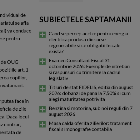
individual de
SUBIECTELE SAPTAMANII
ariatul se afla
cal) va conduce
Cand se percep accize pentru energia
ere pentru
electrica produsa din surse
regenerabile si ce obligatii fiscale
exista?
Examen Consultant Fiscal 31
ta de OUG
octombrie 2026: Exemple de intrebari
ozitiile art. 1
si raspunsuri cu trimitere la cadrul
rea copiilor,
legislativ
 invatamant.
Titluri de stat FIDELIS, editia din august
2026: dobanzi de pana la 7,50% si cum
alegi maturitatea potrivita
r putea face in
Benzina si motorina, sub noi reguli din 7
ficia de zile
august 2026
ca. Daca locul
Masa calda oferita zilierilor: tratament
az contrar,
fiscal si monografie contabila
ementata de