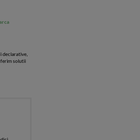
marca
i declarative,
ferim solutii
dici