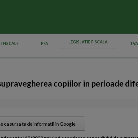
LEGISLATIE FISCALA
I FISCALE
PFA
TVA
supravegherea copiilor in perioade dif
e ca sursa ta de informatii in Google
ordonantei 19/2020 privind acordarea concediului de suprave