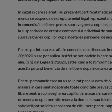
In cazul in care salariatii au prezentat certificat medi
munca se suspenda de drept, temeiul legal reprezentandu-l a
in concediu/zile libere pentru supravegherea copiilor,
la suspendarea de drept a contractului individual de mu
supravegherea copiilor dupa incetarea perioadei de in
Pentru parintii care se afla in concediu de odihna sau 
30/2020 nu se pot aplica. Astfel pe perioadele in care par
alin. (3 3) din Legea 19/2020, astfel cum a fost modifi
acestia putand beneficia de zile libere dupa incetarea ac
Pentru persoanele care nu au solicitat pana la data de 6 
masura in care sunt indeplinite toate conditiile prevazu
libere pentru supravegherea copiilor, in masura in care
de munca ocupat permite munca la domiciliu sau telemunca,
salariatii pot solicita acordarea de zile libere pentru
Legea 19/2020.