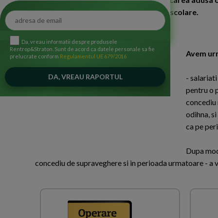
pana la 12 ani si pe perioada vacantei scolare.
Da, vreau informatii despre produsele
Rentrop&Straton. Sunt de acord ca datele personale sa fie
Avem urm
prelucrate conform
Regulamentul UE 679/2016
- salaria
pentru o p
concediu m
odihna, si
ca pe per
Dupa modi
concediu de supraveghere si in perioada urmatoare - a v