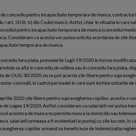
cal de concediu pentru incapacitate temporara de munca, contractul 
rt. 50 lit. b) din Codul muncii. Astfel, chiar in situatia in care sal
 concediul pentru incapacitate temporara de munca (concediul medi
nca. Consideram ca acestia vor putea solicita acordarea de zile lib
capacitate temporara de munca.
in concediu fara plata, prevederile Legii 19/2020 in forma modifica
intele se afla in concediu de odihna sau in concediu fara plata, disp
cata de OUG 30/2020, nu se pot acorda zile libere pentru supraveghe
estor concedii, in cadrul perioadei in care sunt inchise unitatile de
aprilie 2020 zile libere pentru supravegherea copiilor, acestia o vo
te de Legea 19/2020. Astfel, consideram ca salariatii vor putea bene
 locul acestora de munca nu permite munca la domiciliu sau telemun
 salariatii urmeaza a fi evidentiati in pontaj cu zile lucrate. In c
 supravegherea copiilor urmand sa beneficieze de indemnizatia regl