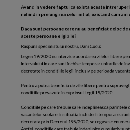
Avand in vedere faptul ca exista aceste intreruper
nefiind in prelungirea celui initial, existand cum am 
Daca sunt persoane care nu au beneficiat deloc de 
aceste persoane eligibile?
Raspuns specialistului nostru, Dani Cucu:
Legea 19/2020 nu interzice acordarea zilelor libere pent
intervalului in care sunt inchise temporar unitatile de i
decretate in conditiile legii, inclusiv pe perioada vacant
Pentru a putea beneficia de zile libere pentru supraveghe
conditiile prevazute in cuprinsul Legii 19/2020.
Conditiile pe care trebuie sa le indeplineasca parintele 
vacantelor scolare, in situatia inchiderii temporare a uni
decretata prin Decretul 195/2020, se regasesc enumera
Astfel, conditiile care trebuie indeplinite cumulativ sun