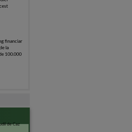
cest
ng financiar
de la
i de 100.000