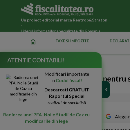
Un proiect editorial marca
Rentrop&Straton
-
Liderul informatiilor specializate din Romania
home
TAXE SI IMPOZITE
DECLARATI
ATENTIE CONTABILI!
Fiscalitatea.ro
»
Legislatia fiscala actualizata 2026
Modificari importante
Acordarea de zile libere pentru 
in
Codul fiscal!
intreruperi
Descarcati GRATUIT
Raportul Special
20-Apr-2020
3228
realizat de specialisti
Radierea unei PFA. Noile Studii de Caz cu
Alege-n
modificarile din lege
U
rmatoarea speta se refera la modificarea adusa 