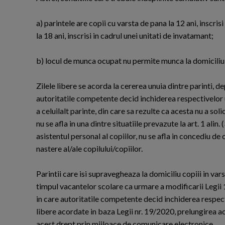
a) parintele are copii cu varsta de pana la 12 ani, inscris
la 18 ani, inscrisi in cadrul unei unitati de invatamant;
b) locul de munca ocupat nu permite munca la domiciliu
Zilele libere se acorda la cererea unuia dintre parinti, 
autoritatile competente decid inchiderea respectivelor u
a celuilalt parinte, din care sa rezulte ca acesta nu a solic
nu se afla in una dintre situatiile prevazute la art. 1 ali
asistentul personal al copiilor, nu se afla in concediu de 
nastere al/ale copilului/copiilor.
Parintii care isi supravegheaza la domiciliu copiii in vars
timpul vacantelor scolare ca urmare a modificarii Legii
in care autoritatile competente decid inchiderea respecti
libere acordate in baza Legii nr. 19/2020, prelungirea ac
acest drept prin mijloace de comunicare electronice.