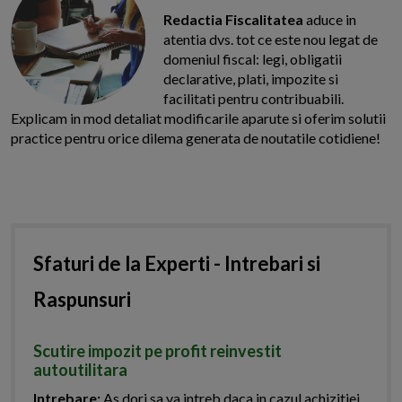
Redactia Fiscalitatea
aduce in
atentia dvs. tot ce este nou legat de
domeniul fiscal: legi, obligatii
declarative, plati, impozite si
facilitati pentru contribuabili.
Explicam in mod detaliat modificarile aparute si oferim solutii
practice pentru orice dilema generata de noutatile cotidiene!
Sfaturi de la Experti - Intrebari si
Raspunsuri
Scutire impozit pe profit reinvestit
autoutilitara
Intrebare:
As dori sa va intreb daca in cazul achizitiei