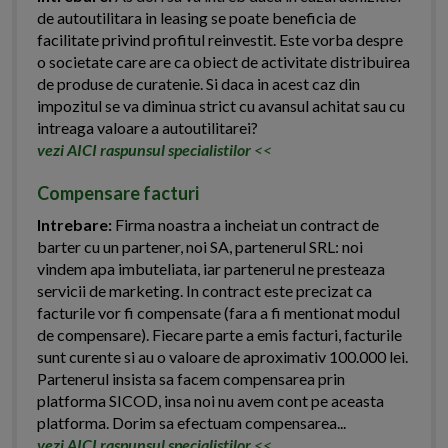
de autoutilitara in leasing se poate beneficia de
facilitate privind profitul reinvestit. Este vorba despre
o societate care are ca obiect de activitate distribuirea
de produse de curatenie. Si daca in acest caz din
impozitul se va diminua strict cu avansul achitat sau cu
intreaga valoare a autoutilitarei?
vezi AICI raspunsul specialistilor
<<
Compensare facturi
Intrebare:
Firma noastra a incheiat un contract de
barter cu un partener, noi SA, partenerul SRL: noi
vindem apa imbuteliata, iar partenerul ne presteaza
servicii de marketing. In contract este precizat ca
facturile vor fi compensate (fara a fi mentionat modul
de compensare). Fiecare parte a emis facturi, facturile
sunt curente si au o valoare de aproximativ 100.000 lei.
Partenerul insista sa facem compensarea prin
platforma SICOD, insa noi nu avem cont pe aceasta
platforma. Dorim sa efectuam compensarea...
vezi AICI raspunsul specialistilor
<<