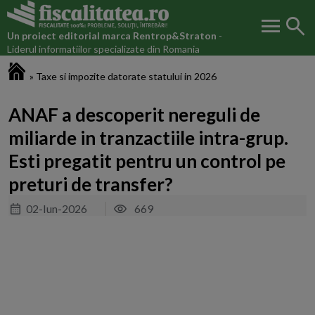
menu
search
Un proiect editorial marca
Rentrop&Straton
-
Liderul informatiilor specializate din Romania
Fiscalitatea.ro
»
Taxe si impozite datorate statului in 2026
ANAF a descoperit nereguli de
miliarde in tranzactiile intra-grup.
Esti pregatit pentru un control pe
preturi de transfer?
02-Iun-2026
669