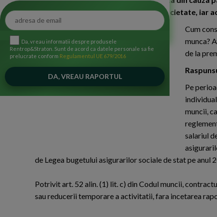
Acestora li se achita chiria de catre societate, iar 
Cum consi
munca? Av
Da, vreau informatii despre produsele
Rentrop&Straton. Sunt de acord ca datele personale sa fie
de la pre
prelucrate conform
Regulamentul UE 679/2016
Raspunsu
Pe perioa
individual
muncii, c
reglement
salariul 
asigurari
de Legea bugetului asigurarilor sociale de stat pe anul 
Potrivit art. 52 alin. (1) lit. c) din Codul muncii, contra
sau reducerii temporare a activitatii, fara incetarea ra