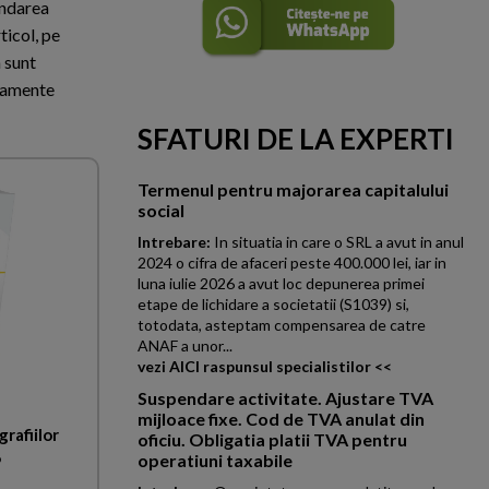
endarea
ticol, pe
a sunt
ulamente
SFATURI DE LA EXPERTI
Termenul pentru majorarea capitalului
social
Intrebare:
In situatia in care o SRL a avut in anul
2024 o cifra de afaceri peste 400.000 lei, iar in
luna iulie 2026 a avut loc depunerea primei
etape de lichidare a societatii (S1039) si,
totodata, asteptam compensarea de catre
ANAF a unor...
vezi AICI raspunsul specialistilor <<
Suspendare activitate. Ajustare TVA
mijloace fixe. Cod de TVA anulat din
rafiilor
oficiu. Obligatia platii TVA pentru
6
operatiuni taxabile