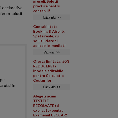
greseli. Solutii
practice pentru
i declarative,
contabili!
ferim solutii
Click aici >>
Contabilitate
Booking & Airbnb.
Spete reale, cu
solutii clare si
aplicabile imediat!
Vezi aici >>
Oferta limitata: 50%
REDUCERE la
Modele editabile
pentru Calculatia
 pe
Costurilor
arut si in
Click aici >>
Alegeti acum
TESTELE
REZOLVATE (si
explicate) pentru
Examenul CECCAR!