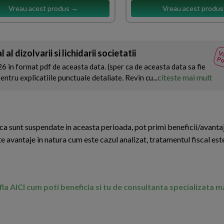
Vreau acest produs →
Vreau acest produ
al dizolvarii si lichidarii societatii
Va
Po
n format pdf de aceasta data. (sper ca de aceasta data sa fie
citeste mai mult
tru explicatiile punctuale detaliate. Revin cu...
nca sunt suspendate in aceasta perioada, pot primi beneficii/avantaj
 avantaje in natura cum este cazul analizat, tratamentul fiscal est
Afla AICI cum poti beneficia si tu de consultanta specializata 