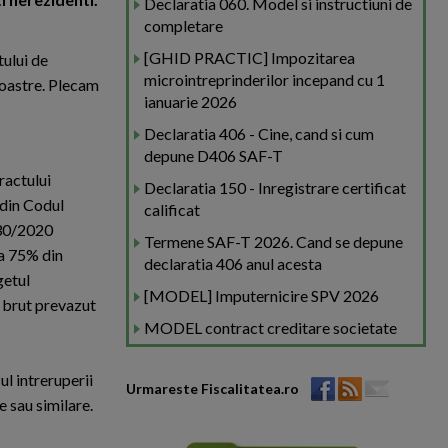
Declaratia 060. Model si instructiuni de
completare
[GHID PRACTIC] Impozitarea
tului de
microintreprinderilor incepand cu 1
noastre. Plecam
ianuarie 2026
Declaratia 406 - Cine, cand si cum
depune D406 SAF-T
ractului
Declaratia 150 - Inregistrare certificat
) din Codul
calificat
 30/2020
Termene SAF-T 2026. Cand se depune
la 75% din
declaratia 406 anul acesta
getul
[MODEL] Imputernicire SPV 2026
u brut prevazut
MODEL contract creditare societate
ul intreruperii
Urmareste Fiscalitatea.ro
 sau similare.