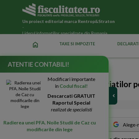
Un proiect editorial marca
Rentrop&Straton
-
Liderul informatiilor specializate din Romania
home
TAXE SI IMPOZITE
DECLARATI
ATENTIE CONTABILI!
Fiscalitatea.ro
»
Legislatia fiscala actualizata 2026
Modificari importante
Avantaje acordate salariatilor 
in
Codul fiscal!
individuale de munca
Descarcati GRATUIT
Raportul Special
08-Mai-2020
3732
realizat de specialisti
Radierea unei PFA. Noile Studii de Caz cu
Alege-n
modificarile din lege
S
ocietatea X are activitatea intrerupta din cauza pa