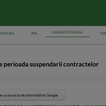
LEGISLATIE FISCALA
I FISCALE
PFA
TVA
pe perioada suspendarii contractelor
e ca sursa ta de informatii in Google
ndemiei. Intre angajatii trimisi in somaj tehnic sunt si angajat