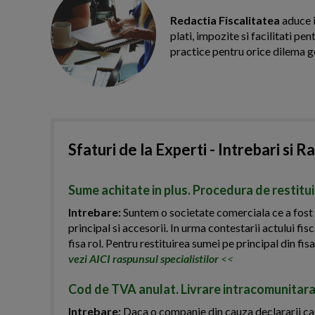
Redactia Fiscalitatea
aduce i
plati, impozite si facilitati pe
practice pentru orice dilema g
Sfaturi de la Experti - Intrebari si R
Sume achitate in plus. Procedura de restitu
Intrebare:
Suntem o societate comerciala ce a fost s
principal si accesorii. In urma contestarii actului fisc
fisa rol. Pentru restituirea sumei pe principal din fi
vezi AICI raspunsul specialistilor
<<
Cod de TVA anulat. Livrare intracomunitara
Intrebare:
Daca o companie din cauza declararii ca in