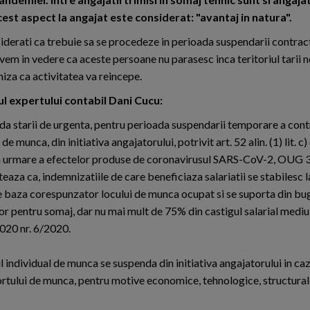
acest aspect la angajat este considerat: "avantaj in natura".
derati ca trebuie sa se procedeze in perioada suspendarii contrac
em in vedere ca aceste persoane nu parasesc inca teritoriul tarii 
miza ca activitatea va reincepe.
l expertului contabil Dani Cucu:
da starii de urgenta, pentru perioada suspendarii temporare a cont
 de munca, din initiativa angajatorului, potrivit art. 52 alin. (1) lit. c
a urmare a efectelor produse de coronavirusul SARS-CoV-2, OUG
eaza ca, indemnizatiile de care beneficiaza salariatii se stabilesc 
de baza corespunzator locului de munca ocupat si se suporta din bu
lor pentru somaj, dar nu mai mult de 75% din castigul salarial medi
2020 nr. 6/2020.
ctul individual de munca se suspenda din initiativa angajatorului in caz
portului de munca, pentru motive economice, tehnologice, structurale