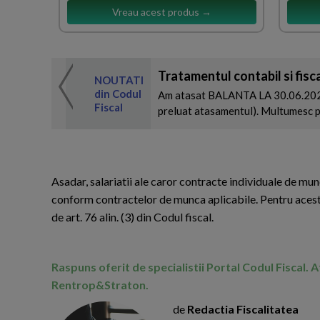
Vreau acest produs →
Tratamentul contabil si fiscal 
 de expertul
NOUTATI
odul Fiscal
din Codul
Am atasat BALANTA LA 30.06.2026 i
Fiscal
preluat atasamentul). Multumesc pen
Asadar, salariatii ale caror contracte individuale de mu
conform contractelor de munca aplicabile. Pentru aceste
de art. 76 alin. (3) din Codul fiscal.
Raspuns oferit de specialistii Portal Codul Fiscal. 
Rentrop&Straton.
de
Redactia Fiscalitatea