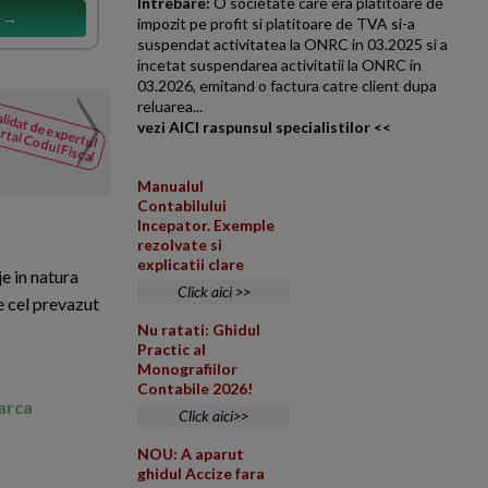
Intrebare:
O societate care era platitoare de
s →
impozit pe profit si platitoare de TVA si-a
suspendat activitatea la ONRC in 03.2025 si a
incetat suspendarea activitatii la ONRC in
03.2026, emitand o factura catre client dupa
Efectul asupra punctajul
reluarea...
lidat de expertul
NOUTATI
conditii speciale de munc
vezi AICI raspunsul specialistilor <<
rtal Codul Fiscal
din Codul
In cazul unui proces in care pa
Fiscal
angajatorul (RNP Romsilva/Dir
Manualul
Contabilului
Incepator. Exemple
rezolvate si
explicatii clare
e in natura
Click aici >>
e cel prevazut
Nu ratati: Ghidul
Practic al
Monografiilor
Contabile 2026!
marca
Click aici>>
NOU: A aparut
ghidul Accize fara