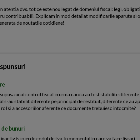
n atentia dvs. tot ce este nou legat de domeniul fiscal: legi, obligati
ntru contribuabili. Explicam in mod detaliat modificarile aparute si o
enerata de noutatile cotidiene!
aspunsuri
ire
upusa unui control fiscal in urma caruia au fost stabilite diferente
al s-au stabilit diferente pe principal de restituit, diferente ce au ap
sa rol si a accesoriilor aferente ce documente trebuiesc intocmite?
 de bunuri
activ isi pierde codul de tva, in momentul in care va face livrari