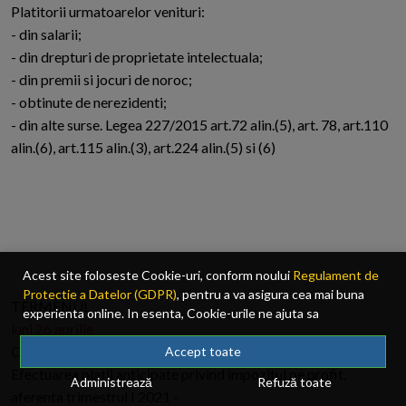
Platitorii urmatoarelor venituri:
- din salarii;
- din drepturi de proprietate intelectuala;
- din premii si jocuri de noroc;
- obtinute de nerezidenti;
- din alte surse. Legea 227/2015 art.72 alin.(5), art. 78, art.110
alin.(6), art.115 alin.(3), art.224 alin.(5) si (6)
Acest site foloseste Cookie-uri, conform noului
Regulament de
Protectie a Datelor (GDPR)
, pentru a va asigura cea mai buna
TERMENUL
experienta online. In esenta, Cookie-urile ne ajuta sa
luni 26 aprilie
imbunatatim continutul de pe site, oferindu-va dvs., cititorul, o
OBLIGATIA
experienta online personalizata si mult mai rapida. Ele sunt
Accept toate
folosite doar de site-ul nostru si partenerii nostri de incredere.
Efectuarea platii anticipate privind impozitul pe profit,
Administrează
Refuză toate
Click
AICI
pentru detalii despre politica de Cookie-uri.
aferenta trimestrul I 2021 -