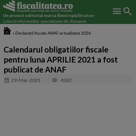
menu
search
Un proiect editorial marca
Rentrop&Straton
-
Liderul informatiilor specializate din Romania
Fiscalitatea.ro
»
Declaratii fiscale ANAF actualizate 2026
Calendarul obligatiilor fiscale
pentru luna APRILIE 2021 a fost
publicat de ANAF
29-Mar-2021
4582