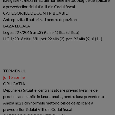
navigatie - Anexa nr.32 din normele metodologice de aplicare
a prevederilor titlului VIII din Codul fiscal
CATEGORIILE DE CONTRIBUABILI
Antrepozitarii autorizati pentru depozitare
BAZA LEGALA
Legea 227/2015 art.399 alin.(1) lit.a) si lit.b)
HG 1/2016 titlul VIII pct.92 alin.(2), pct. 93 alin.(9) si (11)
TERMENUL
joi 15 aprilie
OBLIGATIA
Depunerea Situatiei centralizatoare privind livrarile de
produse accizabile in luna ... anul ..., pentru luna precedenta -
Anexa nr.21 din normele metodologice de aplicare a
prevederilor titlului VIII din Codul fiscal