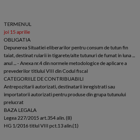
TERMENUL
joi 15 aprilie
OBLIGATIA
Depunerea Situatiei eliberarilor pentru consum de tutun fin
taiat, destinat rularii in tigarete/alte tutunuri de fumat in luna ...
anul ... - Anexa nr.4 din normele metodologice de aplicare a
prevederilor titlului VIII din Codul fiscal
CATEGORIILE DE CONTRIBUABILI
Antrepozitarii autorizati, destinatarii inregistrati sau
importatorii autorizati pentru produse din grupa tutunului
prelucrat
BAZA LEGALA
Legea 227/2015 art.354 alin. (8)
HG 1/2016 titlul VIII pct.13 alin.(1)