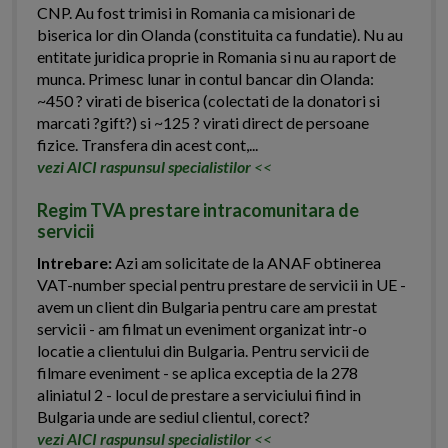
CNP. Au fost trimisi in Romania ca misionari de
biserica lor din Olanda (constituita ca fundatie). Nu au
entitate juridica proprie in Romania si nu au raport de
munca. Primesc lunar in contul bancar din Olanda:
~450 ? virati de biserica (colectati de la donatori si
marcati ?gift?) si ~125 ? virati direct de persoane
fizice. Transfera din acest cont,...
vezi AICI raspunsul specialistilor
<<
Regim TVA prestare intracomunitara de
servicii
Intrebare:
Azi am solicitate de la ANAF obtinerea
VAT-number special pentru prestare de servicii in UE -
avem un client din Bulgaria pentru care am prestat
servicii - am filmat un eveniment organizat intr-o
locatie a clientului din Bulgaria. Pentru servicii de
filmare eveniment - se aplica exceptia de la 278
aliniatul 2 - locul de prestare a serviciului fiind in
Bulgaria unde are sediul clientul, corect?
vezi AICI raspunsul specialistilor
<<