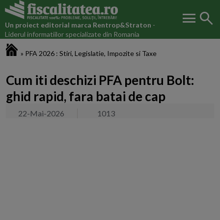
menu
search
Un proiect editorial marca
Rentrop&Straton
-
Liderul informatiilor specializate din Romania
Fiscalitatea.ro
»
PFA 2026 : Stiri, Legislatie, Impozite si Taxe
Cum iti deschizi PFA pentru Bolt:
ghid rapid, fara batai de cap
22-Mai-2026
1013