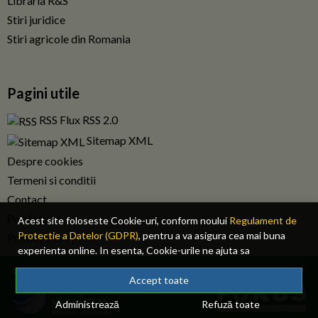
Libraria R&S
Stiri juridice
Stiri agricole din Romania
Pagini utile
RSS Flux RSS 2.0
Sitemap XML
Despre cookies
Termeni si conditii
Contact
Publicitate
Acest site foloseste Cookie-uri, conform noului
Regulament de
Protectie a Datelor (GDPR)
, pentru a va asigura cea mai buna
Privacy policy RO
experienta online. In esenta, Cookie-urile ne ajuta sa
imbunatatim continutul de pe site, oferindu-va dvs., cititorul, o
© 2026 Fiscalitatea.ro. Toate drepturile rezervate.
experienta online personalizata si mult mai rapida. Ele sunt
Accept toate
folosite doar de site-ul nostru si partenerii nostri de incredere.
Administrează
Refuză toate
Click
AICI
pentru detalii despre politica de Cookie-uri.