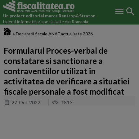
menu
search
Un proiect editorial marca
Rentrop&Straton
-
Liderul informatiilor specializate din Romania
Fiscalitatea.ro
»
Declaratii fiscale ANAF actualizate 2026
Formularul Proces-verbal de
constatare si sanctionare a
contraventiilor utilizat in
activitatea de verificare a situatiei
fiscale personale a fost modificat
27-Oct-2022
1813