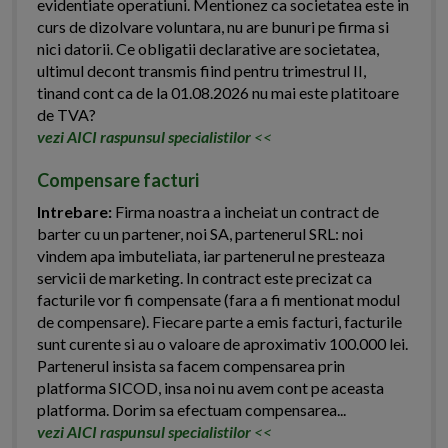
evidentiate operatiuni. Mentionez ca societatea este in
curs de dizolvare voluntara, nu are bunuri pe firma si
nici datorii. Ce obligatii declarative are societatea,
ultimul decont transmis fiind pentru trimestrul II,
tinand cont ca de la 01.08.2026 nu mai este platitoare
de TVA?
vezi AICI raspunsul specialistilor
<<
Compensare facturi
Intrebare:
Firma noastra a incheiat un contract de
barter cu un partener, noi SA, partenerul SRL: noi
vindem apa imbuteliata, iar partenerul ne presteaza
servicii de marketing. In contract este precizat ca
facturile vor fi compensate (fara a fi mentionat modul
de compensare). Fiecare parte a emis facturi, facturile
sunt curente si au o valoare de aproximativ 100.000 lei.
Partenerul insista sa facem compensarea prin
platforma SICOD, insa noi nu avem cont pe aceasta
platforma. Dorim sa efectuam compensarea...
vezi AICI raspunsul specialistilor
<<