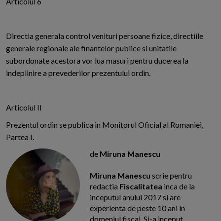
Articolul 6
Directia generala control venituri persoane fizice, directiile
generale regionale ale finantelor publice si unitatile
subordonate acestora vor lua masuri pentru ducerea la
indeplinire a prevederilor prezentului ordin.
Articolul II
Prezentul ordin se publica in Monitorul Oficial al Romaniei,
Partea I.
de
Miruna Manescu
Miruna Manescu
scrie pentru
redactia
Fiscalitatea
inca de la
inceputul anului 2017 si are
experienta de peste 10 ani in
domeniul fiscal. Si-a inceput