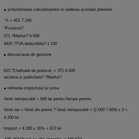
● achizitionarea calculatoarelor in vederea acordarii premiilor
% = 401 7.140
?Furnizori?
371 ?Marfuri? 6.000
4426 ?TVA deductibila? 1.140
● descarcarea de gestiune
623 ?Cheltuieli de protocol, = 371 6.000
reclama si publicitate? ?Marfuri?
● retinerea impozitului la sursa
Venit neimpozabil = 600 lei pentru fiecare premiu
Venit net = Venit din premii ? Venit neimpozabil = (2.000 ? 600) x 3 =
4.200 lei
Impozit = 4.200 x 16% = 672 lei