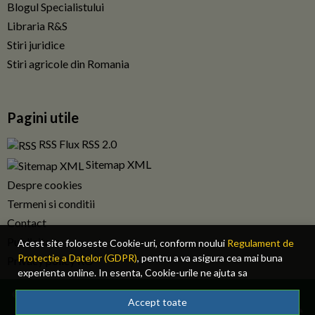
Blogul Specialistului
Libraria R&S
Stiri juridice
Stiri agricole din Romania
Pagini utile
RSS Flux RSS 2.0
Sitemap XML
Despre cookies
Termeni si conditii
Contact
Publicitate
Acest site foloseste Cookie-uri, conform noului
Regulament de
Protectie a Datelor (GDPR)
, pentru a va asigura cea mai buna
Privacy policy RO
experienta online. In esenta, Cookie-urile ne ajuta sa
imbunatatim continutul de pe site, oferindu-va dvs., cititorul, o
© 2026 Fiscalitatea.ro. Toate drepturile rezervate.
experienta online personalizata si mult mai rapida. Ele sunt
Accept toate