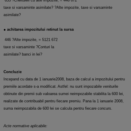
635 ?Cheltuieli cu alte impozite, = 446 672
taxe si varsaminte asimilate? ?Alte impozite, taxe si varsaminte
asimilate?
● achitarea impozitului retinut la sursa
446 ?Alte impozite, = 5121 672
taxe si varsaminte ?Conturi la
asimilate?
banci in lei?
Concluzie
Incepand cu data de 1 ianuarie2008, baza de calcul a impozitului pentru
premiile acordate s-a modificat. Astfel: nu sunt impozabile veniturile
obtinute din premii sub valoarea sumei neimpozabile stabilita la 600 lei,
realizate de contribuabil pentru fiecare premiu. Pana la 1
ianuarie 2008,
suma neimpozabila de 600 lei se calcula pentru fiecare concurs.
Acte normative aplicabile: