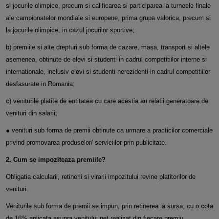
si jocurile olimpice, precum si calificarea si participarea la turneele finale
ale
campionatelor mondiale si europene, prima grupa valorica, precum si
la jocurile olimpice, in cazul jocurilor sportive;
b) premiile si alte drepturi sub forma de cazare, masa, transport si altele
asemenea, obtinute de elevi si studenti in cadrul competitiilor interne
si
internationale, inclusiv elevi si studenti nerezidenti in cadrul competitiilor
desfasurate in Romania;
c) veniturile platite de entitatea cu care acestia au relatii generatoare de
venituri din salarii;
● venituri sub forma de premii obtinute ca urmare a practicilor comerciale
privind promovarea produselor/ serviciilor prin publicitate.
2. Cum se impoziteaza premiile?
Obligatia calcularii, retinerii si virarii impozitului revine platitorilor de
venituri.
Veniturile sub forma de premii se impun, prin retinerea la sursa, cu o cota
de 16% aplicata asupra venitului net realizat din fiecare premiu.