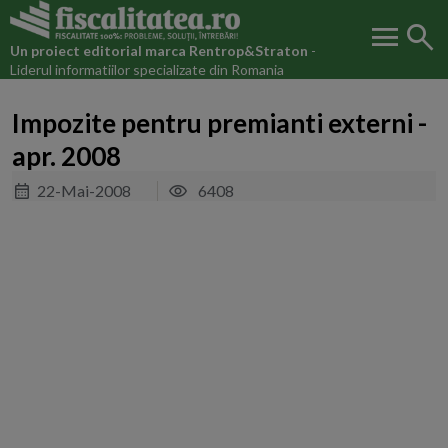
menu
search
Un proiect editorial marca
Rentrop&Straton
-
Liderul informatiilor specializate din Romania
Impozite pentru premianti externi -
apr. 2008
22-Mai-2008
6408