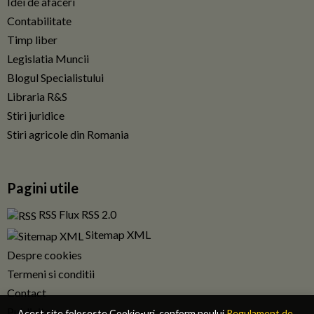
Idei de afaceri
Contabilitate
Timp liber
Legislatia Muncii
Blogul Specialistului
Libraria R&S
Stiri juridice
Stiri agricole din Romania
Pagini utile
RSS Flux RSS 2.0
Sitemap XML
Despre cookies
Termeni si conditii
Contact
Publicitate
Acest site foloseste Cookie-uri, conform noului
Regulament de