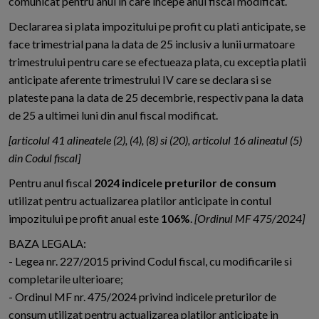
comunicat pentru anul in care incepe anul fiscal modificat.
Declararea si plata impozitului pe profit cu plati anticipate, se
face trimestrial pana la data de 25 inclusiv a lunii urmatoare
trimestrului pentru care se efectueaza plata, cu exceptia platii
anticipate aferente trimestrului IV care se declara si se
plateste pana la data de 25 decembrie, respectiv pana la data
de 25 a ultimei luni din anul fiscal modificat.
[articolul 41 alineatele (2), (4), (8) si (20), articolul 16 alineatul (5)
din Codul fiscal]
Pentru anul fiscal
2024 indicele preturilor de consum
utilizat pentru actualizarea platilor anticipate in contul
impozitului pe profit anual este
106%
.
[Ordinul MF 475/2024]
BAZA LEGALA:
- Legea nr. 227/2015 privind Codul fiscal, cu modificarile si
completarile ulterioare;
- Ordinul MF nr. 475/2024 privind indicele preturilor de
consum utilizat pentru actualizarea platilor anticipate in