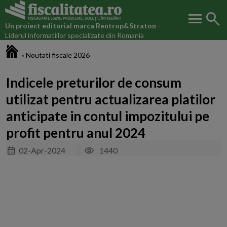
menu
search
Un proiect editorial marca
Rentrop&Straton
-
Liderul informatiilor specializate din Romania
Fiscalitatea.ro
»
Noutati fiscale 2026
Indicele preturilor de consum
utilizat pentru actualizarea platilor
anticipate in contul impozitului pe
profit pentru anul 2024
02-Apr-2024
1440