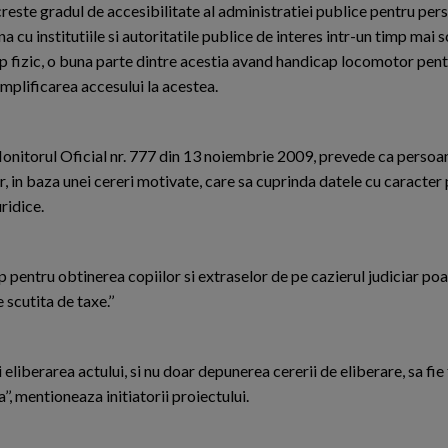
creste gradul de accesibilitate al administratiei publice pentru per
 cu institutiile si autoritatile publice de interes intr-un timp mai sc
 fizic, o buna parte dintre acestia avand handicap locomotor pent
implificarea accesului la acestea.
Monitorul Oficial nr. 777 din 13 noiembrie 2009, prevede ca persoan
ar, in baza unei cereri motivate, care sa cuprinda datele cu caracter
ridice.
ip pentru obtinerea copiilor si extraselor de pe cazierul judiciar poa
 scutita de taxe.’’
 eliberarea actului, si nu doar depunerea cererii de eliberare, sa fi
a’’, mentioneaza initiatorii proiectului.