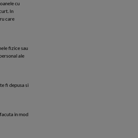
soanele cu
urt. In
ru care
ele fizice sau
 personal ale
te fi depusa si
e facuta in mod