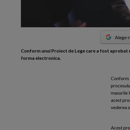
Alege-n
C
onform unui Proiect de Lege care a fost aprobat rec
forma electronica.
Conform E
procesulu
masurile l
acest pro
vederea ob
Acest pro