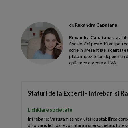
de
Ruxandra Capatana
Ruxandra Capatana
s-a alat
fiscale. Cei peste 10 ani petre
scrie in prezent la
Fiscalitate
plata impozitelor, depunerea dec
aplicarea corecta a TVA.
Sfaturi de la Experti - Intrebari si R
Lichidare societate
Intrebare:
Va rugam sa ne ajutati cu stabilirea corec
dizolvare/lichidare voluntara a unei societati. Este v