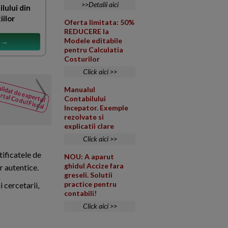
>>Detalii aici
ilului din
iilor
Oferta limitata: 50%
REDUCERE la
Modele editabile
s →
pentru Calculatia
Costurilor
Click aici >>
Cesiune parti sociale
lidat de expertul
Manualul
NOUTATI
rtal Codul Fiscal
Contabilului
din Codul
Contractul de cesiune a par
Incepator. Exemple
Fiscal
cites
separat? Multumesc.
rezolvate si
explicatii clare
Click aici >>
tificatele de
NOU: A aparut
ghidul Accize fara
r autentice.
greseli. Solutii
practice pentru
i cercetarii,
contabili!
Click aici >>