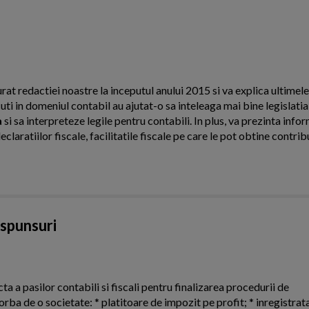
urat redactiei noastre la inceputul anului 2015 si va explica ultimel
cuti in domeniul contabil au ajutat-o sa inteleaga mai bine legislati
a
si sa interpreteze legile pentru contabili. In plus, va prezinta infor
laratiilor fiscale, facilitatile fiscale pe care le pot obtine contribu
aspunsuri
ta a pasilor contabili si fiscali pentru finalizarea procedurii de
orba de o societate: * platitoare de impozit pe profit; * inregistrat