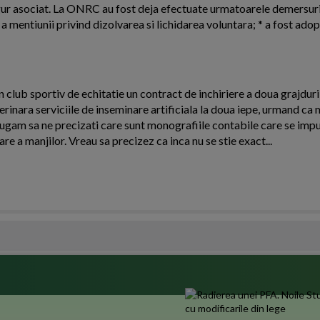
ngur asociat. La ONRC au fost deja efectuate urmatoarele demersuri:
 mentiunii privind dizolvarea si lichidarea voluntara; * a fost adopt
 club sportiv de echitatie un contract de inchiriere a doua grajdur
eterinara serviciile de inseminare artificiala la doua iepe, urmand ca 
 rugam sa ne precizati care sunt monografiile contabile care se imp
are a manjilor. Vreau sa precizez ca inca nu se stie exact...