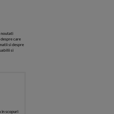
e noutati
a despre care
matii si despre
abilii si
a in scopuri