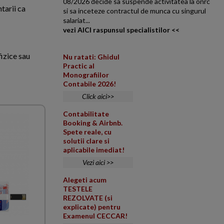
08/2026 decide sa suspende activitatea la onrc
tarii ca
si sa inceteze contractul de munca cu singurul
salariat...
vezi AICI raspunsul specialistilor <<
fizice sau
Nu ratati: Ghidul
Practic al
Monografiilor
Contabile 2026!
Click aici>>
Contabilitate
Booking & Airbnb.
Spete reale, cu
solutii clare si
aplicabile imediat!
Vezi aici >>
Alegeti acum
TESTELE
REZOLVATE (si
explicate) pentru
Examenul CECCAR!