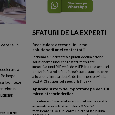
SFATURI DE LA EXPERTI
Recalculare accesorii in urma
 cerere, in
solutionarii unei contestatii
Intrebare:
Societatea a primit decizia privind
solutionarea unei contestatii formulate
impotriva unui RIF emis de AJFP. In urma acestei
ccelerare a
decizii in fisa rol a fost inregistrata suma cu care
 Pe langa
a fost desfiintata decizia de impunere privind...
vezi AICI raspunsul specialistilor <<
sa faciliteze
entelor in
Aplicare sistem de impozitare pe venitul
microintreprinderilor
judiciar.
Intrebare:
O societate cu impozit micro se afla
in urmatoarea situatie: In luna 07/2026
factureaza 10.000 lei catre un client iar in luna
cesului de