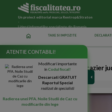
Un proiect editorial marca
Rentrop&Straton
-
Liderul informatiilor specializate din Romania
home
TAXE SI IMPOZITE
DECLARATI
ATENTIE CONTABILI!
Fiscalitatea.ro
»
Noutati fiscale 2026
Modificari importante
Proiect: Certificatul de cazier ju
in
Codul fiscal!
electronica
Descarcati GRATUIT
Raportul Special
14-Nov-2022
1804
realizat de specialisti
Radierea unei PFA. Noile Studii de Caz cu
modificarile din lege