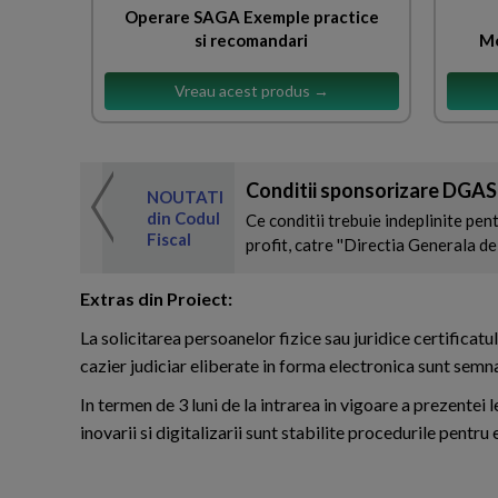
Operare SAGA Exemple practice
si recomandari
Mo
Vreau acest produs →
Conditii sponsorizare DGA
 de expertul
NOUTATI
odul Fiscal
din Codul
Ce conditii trebuie indeplinite pen
Fiscal
profit, catre ''Directia Generala de 
Extras din Proiect:
La solicitarea persoanelor fizice sau juridice certificatu
cazier judiciar eliberate in forma electronica sunt semna
In termen de 3 luni de la intrarea in vigoare a prezentei le
inovarii si digitalizarii sunt stabilite procedurile pentru