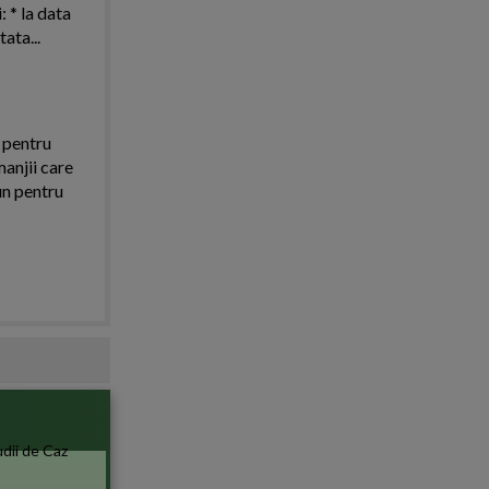
 * la data
ata...
i pentru
manjii care
un pentru