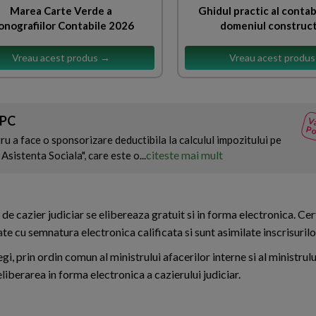
Marea Carte Verde a
Ghidul practic al contab
nografiilor Contabile 2026
domeniul construct
Vreau acest produs →
Vreau acest produ
SPC
Va
Po
tru a face o sponsorizare deductibila la calculul impozitului pe
citeste mai mult
Asistenta Sociala", care este o...
l de cazier judiciar se elibereaza gratuit si in forma electronica. Cer
te cu semnatura electronica calificata si sunt asimilate inscrisurilo
gi, prin ordin comun al ministrului afacerilor interne si al ministrulu
 eliberarea in forma electronica a cazierului judiciar.