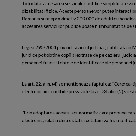
Totodata, accesarea serviciilor publice simplificate va 
dizabilitati fizice. Aceste persoane vor putea interactiona
Romania sunt aproximativ 200.000 de adulti cu handicap
accesarea serviciilor publice poate fi imbunatatita de s
Legea 290/2004 privind cazierul judiciar, publicata in 
juridice pot obtine copii si extrase de pe cazierul judici
persoanei fizice si datele de identificare ale persoanei ju
La art. 22, alin. (4) se mentioneaza faptul ca: ‘’Cererea-t
electronic in conditiile prevazute la art.34 alin. (2) si este
‘’Prin adoptarea acestui act normativ, care propune ca si
electronic, relatia dintre stat si cetateni va fi simplificat