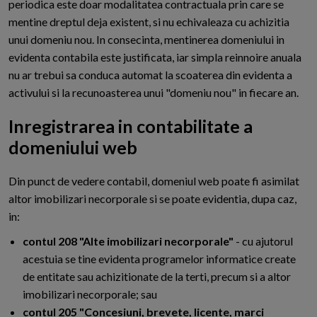
periodica este doar modalitatea contractuala prin care se
mentine dreptul deja existent, si nu echivaleaza cu achizitia
unui domeniu nou. In consecinta, mentinerea domeniului in
evidenta contabila este justificata, iar simpla reinnoire anuala
nu ar trebui sa conduca automat la scoaterea din evidenta a
activului si la recunoasterea unui "domeniu nou" in fiecare an.
Inregistrarea in contabilitate a
domeniului web
D
in punct de vedere contabil, domeniul web poate fi asimilat
altor imobilizari necorporale si se poate evidentia, dupa caz,
in:
contul 208 "Alte imobilizari necorporale"
- cu ajutorul
acestuia se tine evidenta programelor informatice create
de entitate sau achizitionate de la terti, precum si a altor
imobilizari necorporale; sau
contul 205 "Concesiuni, brevete, licente, marci