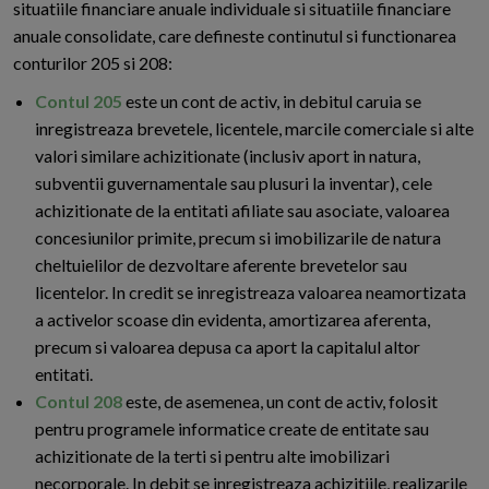
situatiile financiare anuale individuale si situatiile financiare
anuale consolidate, care defineste continutul si functionarea
conturilor 205 si 208:
Contul 205
este un cont de activ, in debitul caruia se
inregistreaza brevetele, licentele, marcile comerciale si alte
valori similare achizitionate (inclusiv aport in natura,
subventii guvernamentale sau plusuri la inventar), cele
achizitionate de la entitati afiliate sau asociate, valoarea
concesiunilor primite, precum si imobilizarile de natura
cheltuielilor de dezvoltare aferente brevetelor sau
licentelor. In credit se inregistreaza valoarea neamortizata
a activelor scoase din evidenta, amortizarea aferenta,
precum si valoarea depusa ca aport la capitalul altor
entitati.
Contul 208
este, de asemenea, un cont de activ, folosit
pentru programele informatice create de entitate sau
achizitionate de la terti si pentru alte imobilizari
necorporale. In debit se inregistreaza achizitiile, realizarile