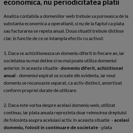
economica, nu periodicitatea platii
A
naliza contabila a domeniilor web trebuie sa porneasca de la
substanta economica a operatiunii, si nu de la faptul ca plata
sau facturarea se repeta anual. Doua situatii trebuie distinse
clar, in functie de ce se intampla efectiv cu activul:
1. Daca se achizitioneaza un domeniu diferit in fiecare an, iar
societatea nu mai detine si nu mai poate utiliza domeniul
anterior. In aceasta situatie -
domeniu diferit, achizitionat
anual
- domeniul expirat se scoate din evidenta, iar noul
domeniu se recunoaste separat, ca activ distinct, amortizat
conform propriei durate de utilizare.
2. Daca este vorba despre acelasi domeniu web, utilizat
continuu, iar plata anuala reprezinta doar reinnoirea dreptului
de folosinta asupra aceluiasi activ. In aceasta situatie
- acelasi
domeniu, folosit in continuare de societate
- plata