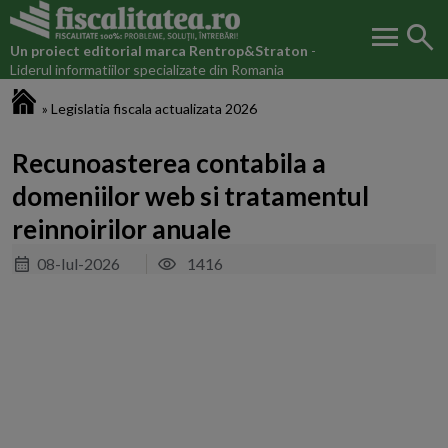
menu
search
Un proiect editorial marca
Rentrop&Straton
-
Liderul informatiilor specializate din Romania
Fiscalitatea.ro
»
Legislatia fiscala actualizata 2026
Recunoasterea contabila a
domeniilor web si tratamentul
reinnoirilor anuale
08-Iul-2026
1416