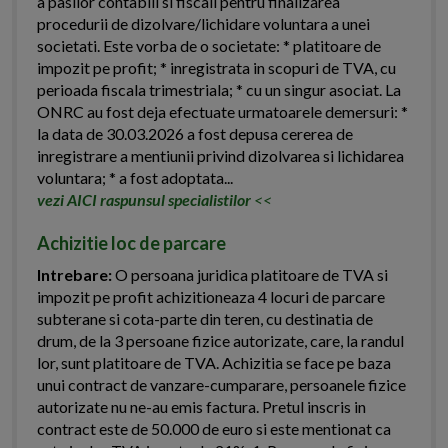
a pasilor contabili si fiscali pentru finalizarea
procedurii de dizolvare/lichidare voluntara a unei
societati. Este vorba de o societate: * platitoare de
impozit pe profit; * inregistrata in scopuri de TVA, cu
perioada fiscala trimestriala; * cu un singur asociat. La
ONRC au fost deja efectuate urmatoarele demersuri: *
la data de 30.03.2026 a fost depusa cererea de
inregistrare a mentiunii privind dizolvarea si lichidarea
voluntara; * a fost adoptata...
vezi AICI raspunsul specialistilor
<<
Achizitie loc de parcare
Intrebare:
O persoana juridica platitoare de TVA si
impozit pe profit achizitioneaza 4 locuri de parcare
subterane si cota-parte din teren, cu destinatia de
drum, de la 3 persoane fizice autorizate, care, la randul
lor, sunt platitoare de TVA. Achizitia se face pe baza
unui contract de vanzare-cumparare, persoanele fizice
autorizate nu ne-au emis factura. Pretul inscris in
contract este de 50.000 de euro si este mentionat ca