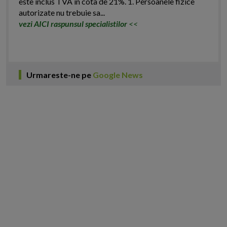
este inclus TVA in cota de 21%. 1. Persoanele fizice
autorizate nu trebuie sa...
vezi AICI raspunsul specialistilor
<<
Urmareste-ne pe
Google News