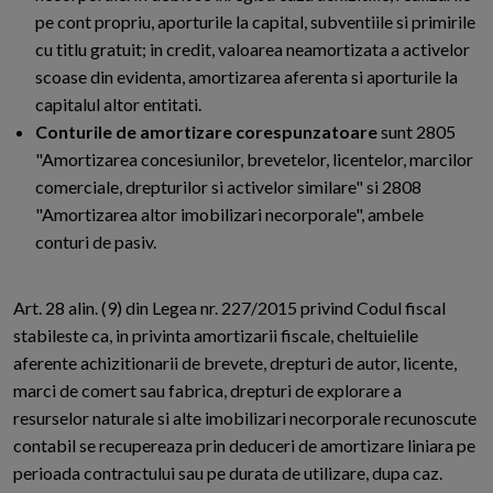
pe cont propriu, aporturile la capital, subventiile si primirile
cu titlu gratuit; in credit, valoarea neamortizata a activelor
scoase din evidenta, amortizarea aferenta si aporturile la
capitalul altor entitati.
Conturile de amortizare corespunzatoare
sunt 2805
"Amortizarea concesiunilor, brevetelor, licentelor, marcilor
comerciale, drepturilor si activelor similare" si 2808
"Amortizarea altor imobilizari necorporale", ambele
conturi de pasiv.
Art. 28 alin. (9) din Legea nr. 227/2015 privind Codul fiscal
stabileste ca, in privinta amortizarii fiscale, cheltuielile
aferente achizitionarii de brevete, drepturi de autor, licente,
marci de comert sau fabrica, drepturi de explorare a
resurselor naturale si alte imobilizari necorporale recunoscute
contabil se recupereaza prin deduceri de amortizare liniara pe
perioada contractului sau pe durata de utilizare, dupa caz.