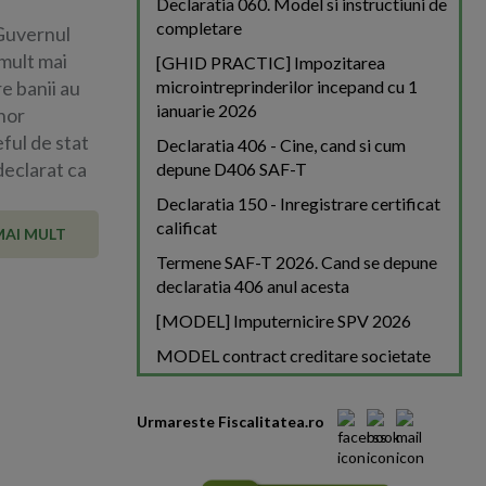
Declaratia 060. Model si instructiuni de
completare
 Guvernul
mult mai
[GHID PRACTIC] Impozitarea
re banii au
microintreprinderilor incepand cu 1
ianuarie 2026
unor
ful de stat
Declaratia 406 - Cine, cand si cum
declarat ca
depune D406 SAF-T
Declaratia 150 - Inregistrare certificat
calificat
MAI MULT
Termene SAF-T 2026. Cand se depune
declaratia 406 anul acesta
[MODEL] Imputernicire SPV 2026
MODEL contract creditare societate
Urmareste Fiscalitatea.ro