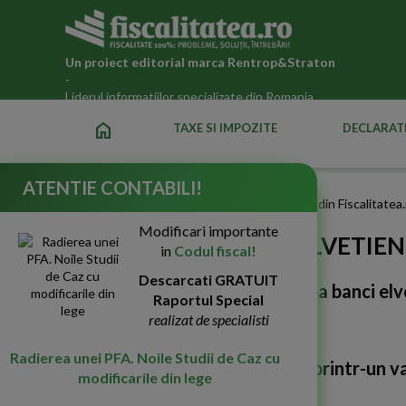
Un proiect editorial marca
Rentrop&Straton
-
Liderul informatiilor specializate din Romania
home
TAXE SI IMPOZITE
DECLARATI
ATENTIE CONTABILI!
Fiscalitatea.ro
Stiri despre Banci elvetiene in articolele din Fiscalitatea
Modificari importante
STIRI DESPRE BANCI ELVETIEN
in
Codul fiscal!
Descarcati GRATUIT
Cautarea in Fiscalitatea.ro dupa
banci el
Raportul Special
realizat de specialisti
Radierea unei PFA. Noile Studii de Caz cu
De ce trec bancile din Elvetia printr-un v
modificarile din lege
disponibilizari