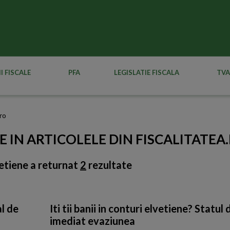
I FISCALE
PFA
LEGISLATIE FISCALA
TVA
.ro
E IN ARTICOLELE DIN FISCALITATEA
vetiene
a returnat
2
rezultate
al de
Iti tii banii in conturi elvetiene? Statu
imediat evaziunea