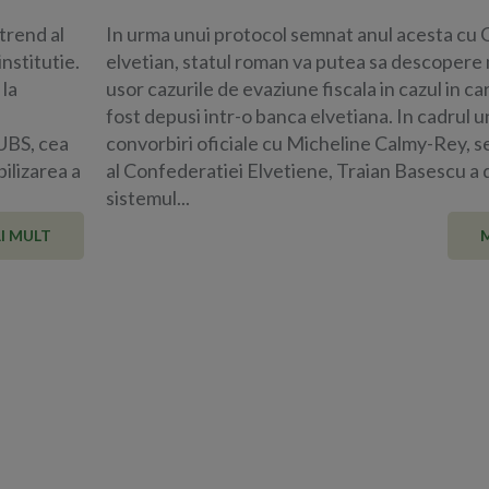
trend al
In urma unui protocol semnat anul acesta cu
institutie.
elvetian, statul roman va putea sa descopere 
 la
usor cazurile de evaziune fiscala in cazul in ca
fost depusi intr-o banca elvetiana. In cadrul 
 UBS, cea
convorbiri oficiale cu Micheline Calmy-Rey, se
ilizarea a
al Confederatiei Elvetiene, Traian Basescu a 
sistemul...
I MULT