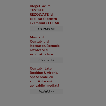
Alegeti acum
TESTELE
REZOLVATE (si
explicate) pentru
Examenul CECCAR!
>>Detalii aici
Manualul
Contabilului
Incepator. Exemple
rezolvate si
explicatii clare
Click aici >>
Contabilitate
Booking & Airbnb.
Spete reale, cu
solutii clare si
aplicabile imediat!
Vezi aici >>