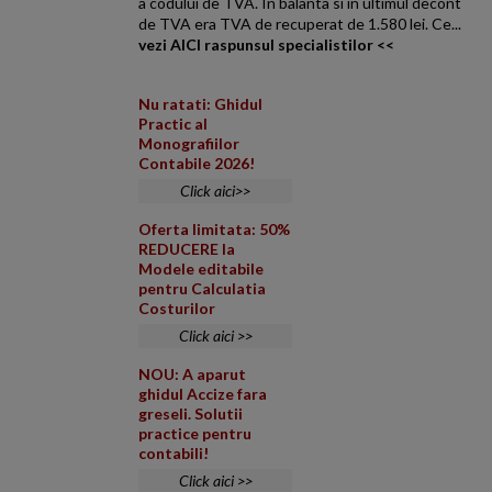
a codului de TVA. In balanta si in ultimul decont
de TVA era TVA de recuperat de 1.580 lei. Ce...
vezi AICI raspunsul specialistilor <<
Nu ratati: Ghidul
Practic al
Monografiilor
Contabile 2026!
Click aici>>
Oferta limitata: 50%
REDUCERE la
Modele editabile
pentru Calculatia
Costurilor
Click aici >>
NOU: A aparut
ghidul Accize fara
greseli. Solutii
practice pentru
contabili!
Click aici >>