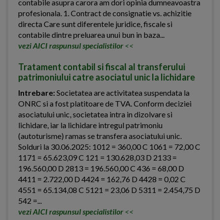
contabile asupra carora am dori opinia dumneavoastra
profesionala. 1. Contract de consignatie vs. achizitie
directa Care sunt diferentele juridice, fiscale si
contabile dintre preluarea unui bun in baza...
vezi AICI raspunsul specialistilor
<<
Tratament contabil si fiscal al transferului
patrimoniului catre asociatul unic la lichidare
Intrebare:
Societatea are activitatea suspendata la
ONRC si a fost platitoare de TVA. Conform deciziei
asociatului unic, societatea intra in dizolvare si
lichidare, iar la lichidare intregul patrimoniu
(autoturisme) ramas se transfera asociatului unic.
Solduri la 30.06.2025: 1012 = 360,00 C 1061 = 72,00 C
1171 = 65.623,09 C 121 = 130.628,03 D 2133 =
196.560,00 D 2813 = 196.560,00 C 436 = 68,00 D
4411 = 2.722,00 D 4424 = 162,76 D 4428 = 0,02 C
4551 = 65.134,08 C 5121 = 23,06 D 5311 = 2.454,75 D
542 =...
vezi AICI raspunsul specialistilor
<<