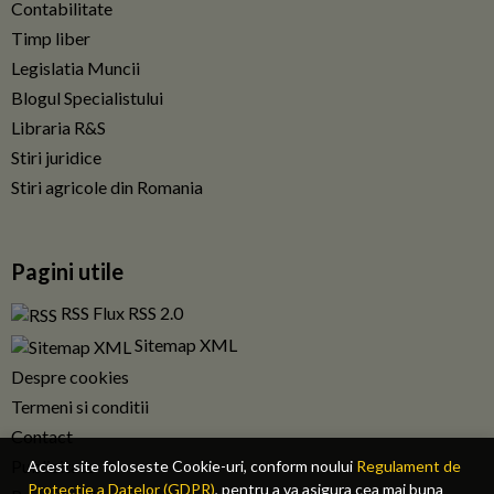
Contabilitate
Timp liber
Legislatia Muncii
Blogul Specialistului
Libraria R&S
Stiri juridice
Stiri agricole din Romania
Pagini utile
RSS Flux RSS 2.0
Sitemap XML
Despre cookies
Termeni si conditii
Contact
Publicitate
Acest site foloseste Cookie-uri, conform noului
Regulament de
Protectie a Datelor (GDPR)
, pentru a va asigura cea mai buna