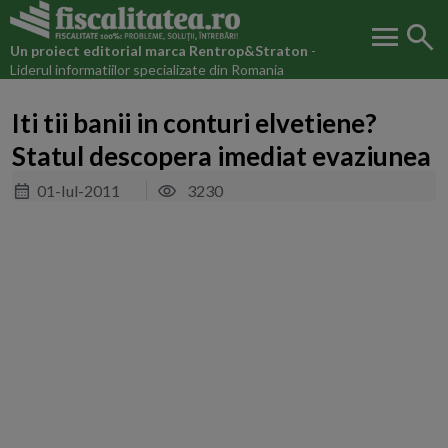
menu
search
Un proiect editorial marca
Rentrop&Straton
-
Liderul informatiilor specializate din Romania
Iti tii banii in conturi elvetiene?
Statul descopera imediat evaziunea
01-Iul-2011
3230