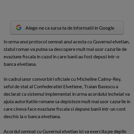
Alege-ne ca sursa ta de informatii in Google
I
n urma unui protocol semnat anul acesta cu Guvernul elvetian,
statul roman va putea sa descopere mult mai usor cazurile de
evaziune fiscala in cazul in care banii au fost depusi intr-o
banca elvetiana.
In cadrul unor convorbiri oficiale cu Micheline Calmy-Rey,
seful de stat al Confederatiei Elvetiene, Traian Basescu a
declarat ca sistemul implementat in urma acordului incheiat va
ajuta autoritatile romane sa depisteze mult mai usor cazurile in
care cineva face evaziune fiscala si depune banii intr-un cont
deschis la o banca elvetiana.
Acordul semnat cu Guvernul elvetian isi va exercita pe deplin