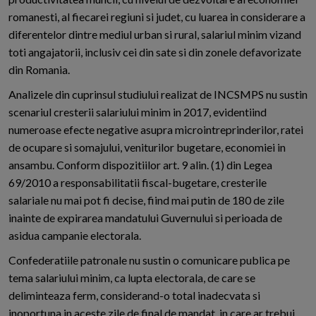
romanesti, al fiecarei regiuni si judet, cu luarea in considerare a
diferentelor dintre mediul urban si rural, salariul minim vizand
toti angajatorii, inclusiv cei din sate si din zonele defavorizate
din Romania.
Analizele din cuprinsul studiului realizat de INCSMPS nu sustin
scenariul cresterii salariului minim in 2017, evidentiind
numeroase efecte negative asupra microintreprinderilor, ratei
de ocupare si somajului, veniturilor bugetare, economiei in
ansambu. Conform dispozitiilor art. 9 alin. (1) din Legea
69/2010 a responsabilitatii fiscal-bugetare, cresterile
salariale nu mai pot fi decise, fiind mai putin de 180 de zile
inainte de expirarea mandatului Guvernului si perioada de
asidua campanie electorala.
Confederatiile patronale nu sustin o comunicare publica pe
tema salariului minim, ca lupta electorala, de care se
deliminteaza ferm, considerand-o total inadecvata si
inoportuna in aceste zile de final de mandat, in care ar trebui