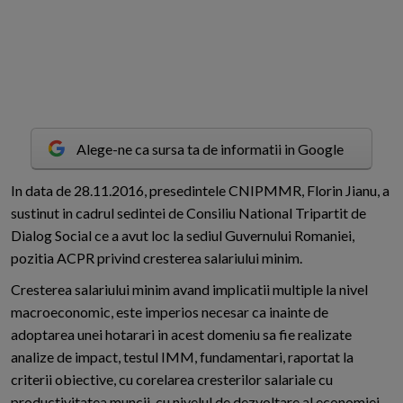
Alege-ne ca sursa ta de informatii in Google
I
n data de 28.11.2016, presedintele CNIPMMR, Florin Jianu, a
sustinut in cadrul sedintei de Consiliu National Tripartit de
Dialog Social ce a avut loc la sediul Guvernului Romaniei,
pozitia ACPR privind cresterea salariului minim.
Cresterea salariului minim avand implicatii multiple la nivel
macroeconomic, este imperios necesar ca inainte de
adoptarea unei hotarari in acest domeniu sa fie realizate
analize de impact, testul IMM, fundamentari, raportat la
criterii obiective, cu corelarea cresterilor salariale cu
productivitatea muncii, cu nivelul de dezvoltare al economiei