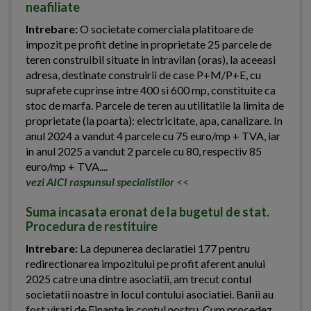
neafiliate
Intrebare:
O societate comerciala platitoare de
impozit pe profit detine in proprietate 25 parcele de
teren construibil situate in intravilan (oras), la aceeasi
adresa, destinate construirii de case P+M/P+E, cu
suprafete cuprinse intre 400 si 600 mp, constituite ca
stoc de marfa. Parcele de teren au utilitatile la limita de
proprietate (la poarta): electricitate, apa, canalizare. In
anul 2024 a vandut 4 parcele cu 75 euro/mp + TVA, iar
in anul 2025 a vandut 2 parcele cu 80, respectiv 85
euro/mp + TVA....
vezi AICI raspunsul specialistilor
<<
Suma incasata eronat de la bugetul de stat.
Procedura de restituire
Intrebare:
La depunerea declaratiei 177 pentru
redirectionarea impozitului pe profit aferent anului
2025 catre una dintre asociatii, am trecut contul
societatii noastre in locul contului asociatiei. Banii au
fost virati de Finante in contul nostru. Cum procedez