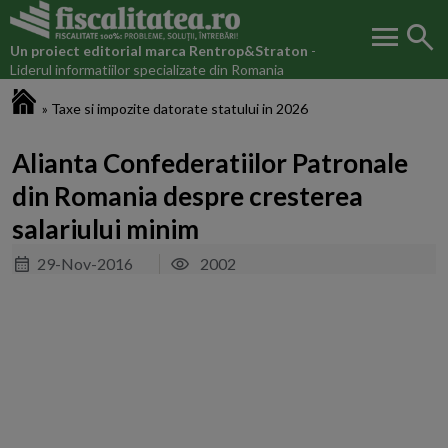
menu
search
Un proiect editorial marca
Rentrop&Straton
-
Liderul informatiilor specializate din Romania
Fiscalitatea.ro
»
Taxe si impozite datorate statului in 2026
Alianta Confederatiilor Patronale
din Romania despre cresterea
salariului minim
29-Nov-2016
2002