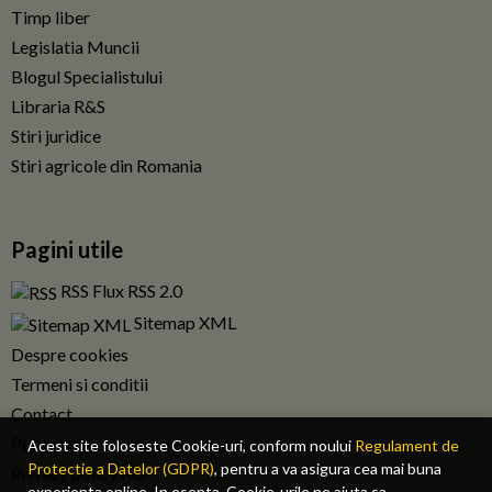
Timp liber
Legislatia Muncii
Blogul Specialistului
Libraria R&S
Stiri juridice
Stiri agricole din Romania
Pagini utile
RSS Flux RSS 2.0
Sitemap XML
Despre cookies
Termeni si conditii
Contact
Publicitate
Acest site foloseste Cookie-uri, conform noului
Regulament de
Protectie a Datelor (GDPR)
, pentru a va asigura cea mai buna
Privacy policy RO
experienta online. In esenta, Cookie-urile ne ajuta sa