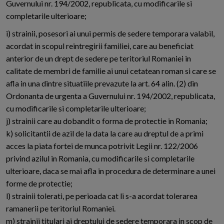
Guvernului nr. 194/2002, republicata, cu modificarile si
completarile ulterioare;
i) strainii, posesori ai unui permis de sedere temporara valabil,
acordat in scopul reintregirii familiei, care au beneficiat
anterior de un drept de sedere pe teritoriul Romaniei in
calitate de membri de familie ai unui cetatean roman si care se
afla in una dintre situatiile prevazute la art. 64 alin. (2) din
Ordonanta de urgenta a Guvernului nr. 194/2002, republicata,
cu modificarile si completarile ulterioare;
j) strainii care au dobandit o forma de protectie in Romania;
k) solicitantii de azil de la data la care au dreptul de a primi
acces la piata fortei de munca potrivit Legii nr. 122/2006
privind azilul in Romania, cu modificarile si completarile
ulterioare, daca se mai afla in procedura de determinare a unei
forme de protectie;
l) strainii tolerati, pe perioada cat li s-a acordat tolerarea
ramanerii pe teritoriul Romaniei.
m) strainii titulari ai dreptului de sedere temporara in scop de