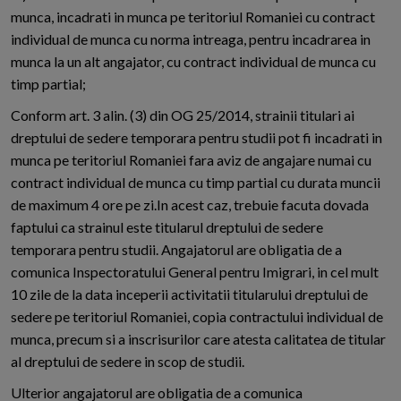
munca, incadrati in munca pe teritoriul Romaniei cu contract
individual de munca cu norma intreaga, pentru incadrarea in
munca la un alt angajator, cu contract individual de munca cu
timp partial;
Conform art. 3 alin. (3) din OG 25/2014, strainii titulari ai
dreptului de sedere temporara pentru studii pot fi incadrati in
munca pe teritoriul Romaniei fara aviz de angajare numai cu
contract individual de munca cu timp partial cu durata muncii
de maximum 4 ore pe zi.In acest caz, trebuie facuta dovada
faptului ca strainul este titularul dreptului de sedere
temporara pentru studii. Angajatorul are obligatia de a
comunica Inspectoratului General pentru Imigrari, in cel mult
10 zile de la data inceperii activitatii titularului dreptului de
sedere pe teritoriul Romaniei, copia contractului individual de
munca, precum si a inscrisurilor care atesta calitatea de titular
al dreptului de sedere in scop de studii.
Ulterior angajatorul are obligatia de a comunica