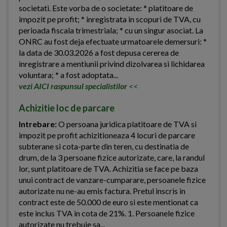
societati. Este vorba de o societate: * platitoare de
impozit pe profit; * inregistrata in scopuri de TVA, cu
perioada fiscala trimestriala; * cu un singur asociat. La
ONRC au fost deja efectuate urmatoarele demersuri: *
la data de 30.03.2026 a fost depusa cererea de
inregistrare a mentiunii privind dizolvarea si lichidarea
voluntara; * a fost adoptata...
vezi AICI raspunsul specialistilor
<<
Achizitie loc de parcare
Intrebare:
O persoana juridica platitoare de TVA si
impozit pe profit achizitioneaza 4 locuri de parcare
subterane si cota-parte din teren, cu destinatia de
drum, de la 3 persoane fizice autorizate, care, la randul
lor, sunt platitoare de TVA. Achizitia se face pe baza
unui contract de vanzare-cumparare, persoanele fizice
autorizate nu ne-au emis factura. Pretul inscris in
contract este de 50.000 de euro si este mentionat ca
este inclus TVA in cota de 21%. 1. Persoanele fizice
autorizate nu trebuie sa...