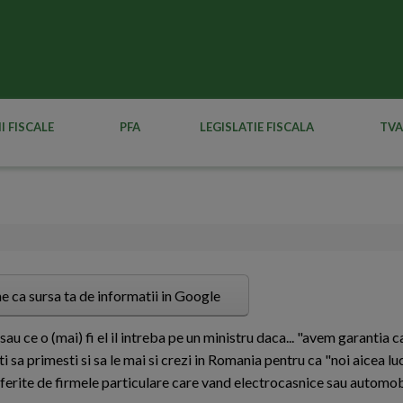
I FISCALE
PFA
LEGISLATIE FISCALA
TVA
e ca sursa ta de informatii in Google
sau ce o (mai) fi el il intreba pe un ministru daca... "avem garantia ca
oti sa primesti si sa le mai si crezi in Romania pentru ca "noi aicea l
oferite de firmele particulare care vand electrocasnice sau automob