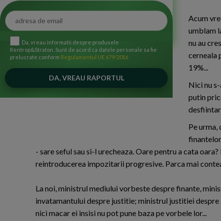
functioneze.
Acum vreo 
umblam la
nu au cre
Da, vreau informatii despre produsele
Rentrop&Straton. Sunt de acord ca datele personale sa fie
cerneala 
prelucrate conform
Regulamentul UE 679/2016
19%...
Nici nu s-
putin pri
desfiintar
Pe urma, 
finantelo
- sare seful sau si-l urecheaza. Oare pentru a cata oara?
reintroducerea impozitarii progresive. Parca mai conte
La noi, ministrul mediului vorbeste despre finante, minis
invatamantului despre justitie; ministrul justitiei despr
nici macar ei insisi nu pot pune baza pe vorbele lor...