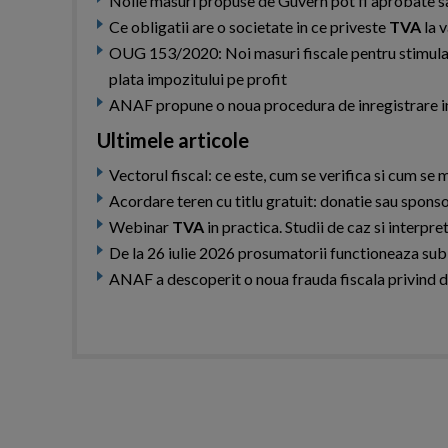
Noile masuri propuse de Guvern pot fi aprobate 
Ce obligatii are o societate in ce priveste
TVA
la 
OUG 153/2020: Noi masuri fiscale pentru stimularea
plata impozitului pe profit
ANAF propune o noua procedura de inregistrare i
Ultimele articole
Vectorul fiscal: ce este, cum se verifica si cum s
Acordare teren cu titlu gratuit: donatie sau spons
Webinar
TVA
in practica. Studii de caz si interpret
De la 26 iulie 2026 prosumatorii functioneaza sub
ANAF a descoperit o noua frauda fiscala privind 