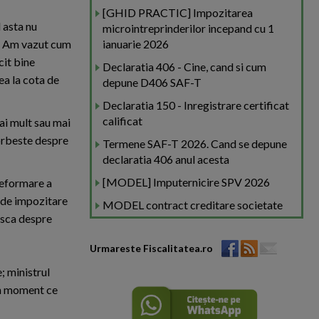
[GHID PRACTIC] Impozitarea
 asta nu
microintreprinderilor incepand cu 1
.. Am vazut cum
ianuarie 2026
cit bine
Declaratia 406 - Cine, cand si cum
ea la cota de
depune D406 SAF-T
Declaratia 150 - Inregistrare certificat
calificat
mai mult sau mai
vorbeste despre
Termene SAF-T 2026. Cand se depune
declaratia 406 anul acesta
[MODEL] Imputernicire SPV 2026
reformare a
a de impozitare
MODEL contract creditare societate
easca despre
Urmareste Fiscalitatea.ro
; ministrul
din moment ce