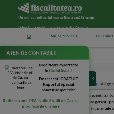
Un proiect editorial marca
Rentrop&Straton
-
Liderul informatiilor specializate din Romania
home
TAXE SI IMPOZITE
DECLARATI
ATENTIE CONTABILI!
Babel fiscal
Modificari importante
14-Iul-2010
3285
in
Codul fiscal!
Descarcati GRATUIT
Alege-n
Raportul Special
realizat de specialisti
A
cu', cand cu inundatiile, un... moderator/prezentator tv 
Radierea unei PFA. Noile Studii de Caz cu
ce? Garantia ca... nici nu conteaza ce, caci ce garantii p
modificarile din lege
incredere", vorba unei reclame. Poate numai garantiile 