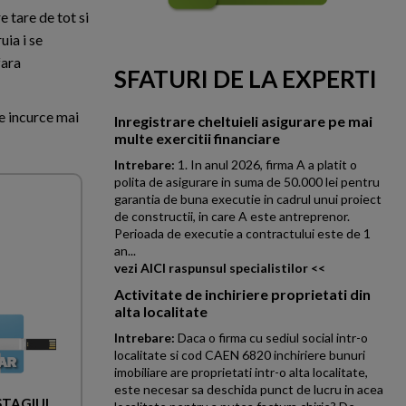
 tare de tot si
uia i se
fara
SFATURI DE LA EXPERTI
ne incurce mai
Inregistrare cheltuieli asigurare pe mai
multe exercitii financiare
Intrebare:
1. In anul 2026, firma A a platit o
polita de asigurare in suma de 50.000 lei pentru
garantia de buna executie in cadrul unui proiect
de constructii, in care A este antreprenor.
Perioada de executie a contractului este de 1
an...
vezi AICI raspunsul specialistilor <<
Activitate de inchiriere proprietati din
alta localitate
Intrebare:
Daca o firma cu sediul social intr-o
localitate si cod CAEN 6820 inchiriere bunuri
imobiliare are proprietati intr-o alta localitate,
este necesar sa deschida punct de lucru in acea
 STAGIUL