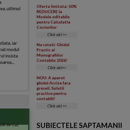
a
Oferta limitata: 50%
ea, ultimul
REDUCERE la
Modele editabile
pentru Calculatia
Costurilor
Click aici >>
iata, iar
Nu ratati: Ghidul
onat modul
Practic al
Monografiilor
ul insista
Contabile 2026!
area...
Click aici>>
NOU: A aparut
ghidul Accize fara
greseli. Solutii
practice pentru
contabili!
Click aici >>
SUBIECTELE SAPTAMANII