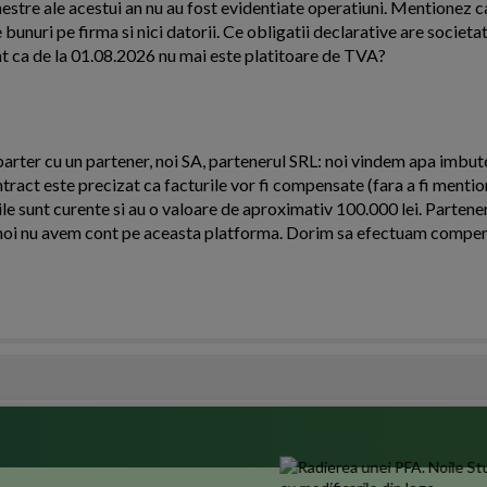
estre ale acestui an nu au fost evidentiate operatiuni. Mentionez c
 bunuri pe firma si nici datorii. Ce obligatii declarative are societat
ont ca de la 01.08.2026 nu mai este platitoare de TVA?
arter cu un partener, noi SA, partenerul SRL: noi vindem apa imbutel
ntract este precizat ca facturile vor fi compensate (fara a fi menti
le sunt curente si au o valoare de aproximativ 100.000 lei. Partener
oi nu avem cont pe aceasta platforma. Dorim sa efectuam compens