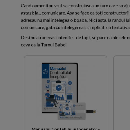
Cand oamenii au vrut sa construiasca un turn care sa aj
astazi: la... comunicare. Asa se face ca toti constructorii 
adresau nu mai intelegea o boaba. Nici asta, la randul lu
comunicare, gata cu intelegerea si, implicit, cu tentativ
Desi nu au aceeasi intentie - de fapt, se pare ca nici ele 
ceva ca la Turnul Babel.
Manualul Contabilului Incepator -