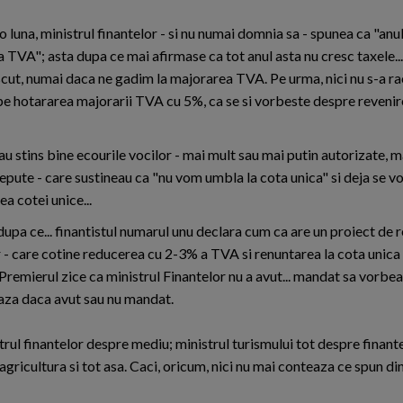
luna, ministrul finantelor - si nu numai domnia sa - spunea ca "anul
 TVA"; asta dupa ce mai afirmase ca tot anul asta nu cresc taxele.
scut, numai daca ne gadim la majorarea TVA. Pe urma, nici nu s-a ra
pe hotararea majorarii TVA cu 5%, ca se si vorbeste despre revenir
au stins bine ecourile vocilor - mai mult sau mai putin autorizate, 
cepute - care sustineau ca "nu vom umbla la cota unica" si deja se 
ea cotei unice...
dupa ce... finantistul numarul unu declara cum ca are un proiect de 
r - care cotine reducerea cu 2-3% a TVA si renuntarea la cota unic
 Premierul zice ca ministrul Finantelor nu a avut... mandat sa vorb
aza daca avut sau nu mandat.
trul finantelor despre mediu; ministrul turismului tot despre finante
e agricultura si tot asa. Caci, oricum, nici nu mai conteaza ce spun 