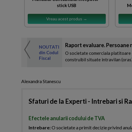
stick USB
Mo
Vreau acest produs →
Raport evaluare. Persoane n
 de expertul
NOUTATI
odul Fiscal
din Codul
O societate comerciala platitoare 
Fiscal
construibil situate intravilan (oras
Alexandra Stanescu
Sfaturi de la Experti - Intrebari si R
Efectele anularii codului de TVA
Intrebare:
O societate a primit decizie privind anul