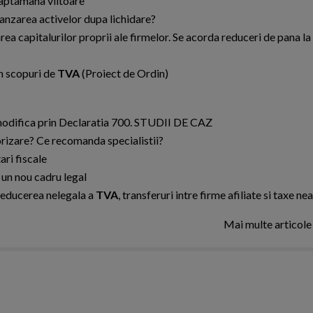
saptamana viitoare
vanzarea activelor dupa lichidare?
 capitalurilor proprii ale firmelor. Se acorda reduceri de pana la
n scopuri de
TVA
(Proiect de Ordin)
e modifica prin Declaratia 700. STUDII DE CAZ
orizare? Ce recomanda specialistii?
ari fiscale
 un nou cadru legal
deducerea nelegala a
TVA
, transferuri intre firme afiliate si taxe ne
Mai multe articol