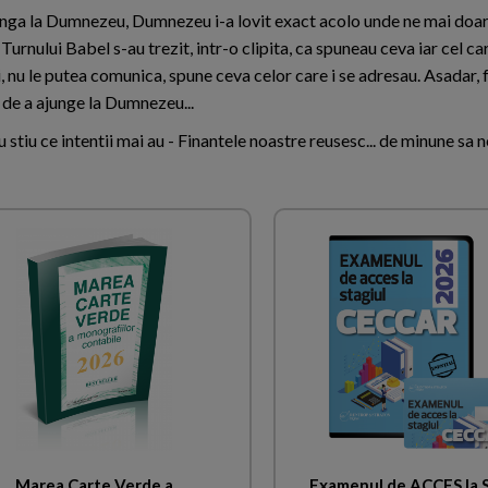
unga la Dumnezeu, Dumnezeu i-a lovit exact acolo unde ne mai doare
Turnului Babel s-au trezit, intr-o clipita, ca spuneau ceva iar cel car
i, nu le putea comunica, spune ceva celor care i se adresau. Asadar, 
a de a ajunge la Dumnezeu...
nu stiu ce intentii mai au - Finantele noastre reusesc... de minune sa 
Marea Carte Verde a
Examenul de ACCES la