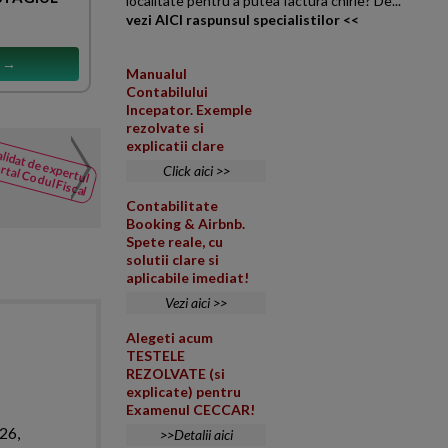
localitate pentru a putea factura chirie? De...
vezi AICI raspunsul specialistilor <<
s →
Manualul
Contabilului
Incepator. Exemple
rezolvate si
Credit bancar declarat sc
explicatii clare
lidat de expertul
NOUTATI
codebitorilor solidari
rtal Codul Fiscal
Click aici >>
din Codul
In ce conditii se aplica varian
Fiscal
Contabilitate
trebuie utilizata numai daca ex
Booking & Airbnb.
Spete reale, cu
solutii clare si
aplicabile imediat!
Vezi aici >>
Alegeti acum
TESTELE
REZOLVATE (si
explicate) pentru
Examenul CECCAR!
026,
>>Detalii aici