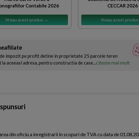
nografiilor Contabile 2026
CECCAR 2026
Vreau acest produs →
Vreau acest produ
eafiliate
Va
Po
de impozit pe profit detine in proprietate 25 parcele teren
citeste mai mult
) la aceeasi adresa, pentru constructia de case...
aspunsuri
area din oficiu a inregistrarii in scopuri de TVA cu data de 01.08.2