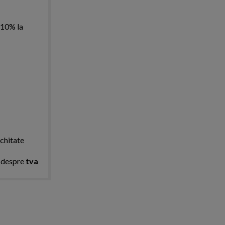
 10% la
achitate
e despre
tva