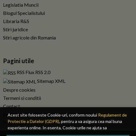
Legislatia Muncii
Blogul Specialistului
Libraria R&S
Stiri juridice
Stiri agricole din Romania
Pagini utile
RSS Flux RSS 2.0
Sitemap XML
Despre cookies
Termeni si conditii
Contact
Publicitate
Acest site foloseste Cookie-uri, conform noului
Regulament de
Protectie a Datelor (GDPR)
, pentru a va asigura cea mai buna
Privacy policy RO
experienta online. In esenta, Cookie-urile ne ajuta sa
imbunatatim continutul de pe site, oferindu-va dvs., cititorul, o