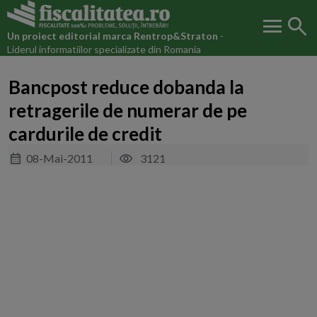
menu
search
Un proiect editorial marca
Rentrop&Straton
-
Liderul informatiilor specializate din Romania
Bancpost reduce dobanda la
retragerile de numerar de pe
cardurile de credit
08-Mai-2011
3121