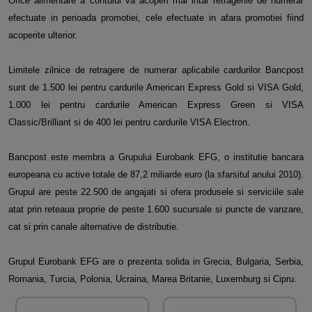
Orice alimentare a contului va acoperi mai intai retragerile de numerar
efectuate in perioada promotiei, cele efectuate in afara promotiei fiind
acoperite ulterior.
Limitele zilnice de retragere de numerar aplicabile cardurilor Bancpost
sunt de 1.500 lei pentru cardurile American Express Gold si VISA Gold,
1.000 lei pentru cardurile American Express Green si VISA
Classic/Brilliant si de 400 lei pentru cardurile VISA Electron.
Bancpost este membra a Grupului Eurobank EFG, o institutie bancara
europeana cu active totale de 87,2 miliarde euro (la sfarsitul anului 2010).
Grupul are peste 22.500 de angajati si ofera produsele si serviciile sale
atat prin reteaua proprie de peste 1.600 sucursale si puncte de vanzare,
cat si prin canale alternative de distributie.
Grupul Eurobank EFG are o prezenta solida in Grecia, Bulgaria, Serbia,
Romania, Turcia, Polonia, Ucraina, Marea Britanie, Luxemburg si Cipru.