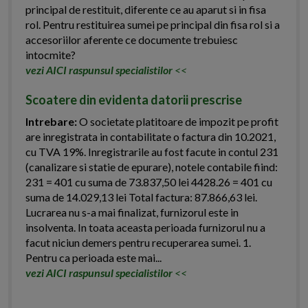
principal de restituit, diferente ce au aparut si in fisa
rol. Pentru restituirea sumei pe principal din fisa rol si a
accesoriilor aferente ce documente trebuiesc
intocmite?
vezi AICI raspunsul specialistilor
<<
Scoatere din evidenta datorii prescrise
Intrebare:
O societate platitoare de impozit pe profit
are inregistrata in contabilitate o factura din 10.2021,
cu TVA 19%. Inregistrarile au fost facute in contul 231
(canalizare si statie de epurare), notele contabile fiind:
231 = 401 cu suma de 73.837,50 lei 4428.26 = 401 cu
suma de 14.029,13 lei Total factura: 87.866,63 lei.
Lucrarea nu s-a mai finalizat, furnizorul este in
insolventa. In toata aceasta perioada furnizorul nu a
facut niciun demers pentru recuperarea sumei. 1.
Pentru ca perioada este mai...
vezi AICI raspunsul specialistilor
<<