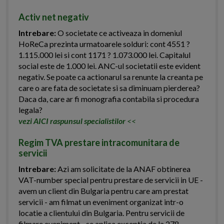
Activ net negativ
Intrebare:
O societate ce activeaza in domeniul
HoReCa prezinta urmatoarele solduri: cont 4551 ?
1.115.000 lei si cont 1171 ? 1.073.000 lei. Capitalul
social este de 1.000 lei. ANC-ul societatii este evident
negativ. Se poate ca actionarul sa renunte la creanta pe
care o are fata de societate si sa diminuam pierderea?
Daca da, care ar fi monografia contabila si procedura
legala?
vezi AICI raspunsul specialistilor
<<
Regim TVA prestare intracomunitara de
servicii
Intrebare:
Azi am solicitate de la ANAF obtinerea
VAT-number special pentru prestare de servicii in UE -
avem un client din Bulgaria pentru care am prestat
servicii - am filmat un eveniment organizat intr-o
locatie a clientului din Bulgaria. Pentru servicii de
filmare eveniment - se aplica exceptia de la 278