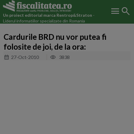
menu
search
Un proiect editorial marca
Rentrop&Straton
-
Liderul informatiilor specializate din Romania
Cardurile BRD nu vor putea fi
folosite de joi, de la ora:
27-Oct-2010
3838