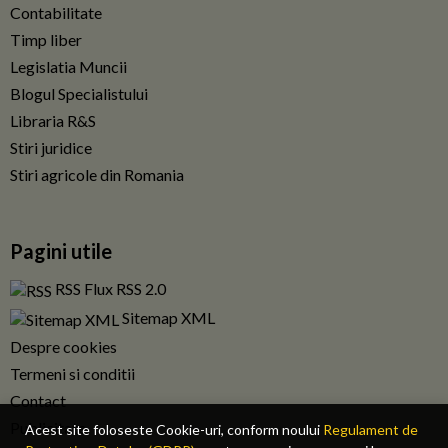
Contabilitate
Timp liber
Legislatia Muncii
Blogul Specialistului
Libraria R&S
Stiri juridice
Stiri agricole din Romania
Pagini utile
RSS Flux RSS 2.0
Sitemap XML
Despre cookies
Termeni si conditii
Contact
Publicitate
Acest site foloseste Cookie-uri, conform noului
Regulament de