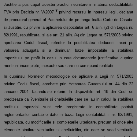
Justitie a pus capat acestei practici neunitare in materia deductibilitatii
7
TVA prin Decizia nr. V/2007
privind recursul in interesul legii, declarat
de procurorul general al Parchetului de pe langa Inalta Curte de Casatie
si Justitie, cu privire la aplicarea dispozitiilor art. 6 alin. (2) din Legea nr.
82/1991, republicata, si ale art. 21 alin. (4) din Legea nr. 571/2003 privind
aprobarea Codul fiscal, referitor la posibilitatea deducerii taxei pe
valoarea adaugata si a diminuarii bazei impozabile la stabilirea
impozitului pe profit in cazul in care documentele justificative cuprind
mentiuni incomplete, inexacte sau care nu corespund realitatii.
In cuprinsul Normelor metodologice de aplicare a Legii nr. 571/2003
privind Codul fiscal, aprobate prin Hotararea Guvernului nr. 44 din 22
ianuarie 2004, facandu-se referire la dispozitiile art. 19 din Cod, se
precizeaza ca ?veniturile si cheltuielile care se iau in calcul la stabilirea
profitului impozabil sunt cele inregistrate in contabilitate potrivit
reglementarilor contabile date in baza Legii contabilitat ii nr. 82/1991,
republicata, cu modificarile si completarile ulterioare, precum si orice alte
elemente similare veniturilor si cheltuielilor, din care se scad veniturile