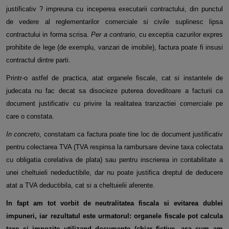
justificativ ? impreuna cu inceperea executarii contractului, din punctul
de vedere al reglementarilor comerciale si civile suplinesc lipsa
contractului in forma scrisa.
Per a contrario
, cu exceptia cazurilor expres
prohibite de lege (de exemplu, vanzari de imobile), factura poate fi insusi
contractul dintre parti.
Printr-o astfel de practica, atat organele fiscale, cat si instantele de
judecata nu fac decat sa disocieze puterea doveditoare a facturii ca
document justificativ cu privire la realitatea tranzactiei comerciale pe
care o constata.
In concreto
, constatam ca factura poate tine loc de document justificativ
pentru colectarea TVA (TVA respinsa la rambursare devine taxa colectata
cu obligatia corelativa de plata) sau pentru inscrierea in contabilitate a
unei cheltuieli nedeductibile, dar nu poate justifica dreptul de deducere
atat a TVA deductibila, cat si a cheltuielii aferente.
In fapt am tot vorbit de neutralitatea fiscala si evitarea dublei
impuneri, iar rezultatul este urmatorul: organele fiscale pot calcula
taxe si impozite utilizand documente (chiar fictive, asa cum am