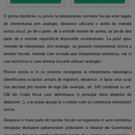
O prima interdictie cu privire la interpretarea normelor fiscale este legata
de interpretarea prin analogie, deoarece utilizand o astfel de metoda
exista riscul, pe de o parte, de a extinde textele de asieta, iar pe de alta
parte de a extinde nejustificat dispozitiile exoneratoare. La polul opus
metodei de interpretare, prin analogie, se gaseste interpretarea stricta a
textelor fiscale, metoda care exclude atat interpretarea extensiva, cat si
cea restrictiva si care elimina riscurile utilizarii analogiei.
Riscuri exista si in ce priveste recurgerea la interpretarea teleologica
(identificarea scopului urmarit de legiuitor), deoarece, in lipsa unui scop
clar declarat prin textele de lege (de exemplu, art. 145 coroborat cu art.
146 din Codul fiscal care delimiteaza in principal sfera dreptului de
deducere...), s-ar putea ajunge la o solutie care sa contravina interpretarii
stricte.
Deoarece o mare parte din textele fiscale se regaseste in acte normative
nesupuse dezbaterii parlamentare (ordonante si hotarari ale Guvernului)