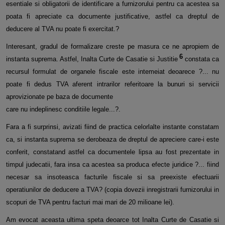
esentiale si obligatorii de identificare a furnizorului pentru ca acestea sa
poata fi apreciate ca documente justificative, astfel ca dreptul de
deducere al TVA nu poate fi exercitat.?
Interesant, gradul de formalizare creste pe masura ce ne apropiem de
6
instanta suprema. Astfel, Inalta Curte de Casatie si Justitie
constata ca
recursul formulat de organele fiscale este intemeiat deoarece ?... nu
poate fi dedus TVA aferent intrarilor referitoare la bunuri si servicii
aprovizionate pe baza de documente
care nu indeplinesc conditiile legale...?.
Fara a fi surprinsi, avizati fiind de practica celorlalte instante constatam
ca, si instanta suprema se derobeaza de dreptul de apreciere care-i este
conferit, constatand astfel ca documentele lipsa au fost prezentate in
timpul judecatii, fara insa ca acestea sa produca efecte juridice ?... fiind
necesar sa insoteasca facturile fiscale si sa preexiste efectuarii
operatiunilor de deducere a TVA? (copia dovezii inregistrarii furnizorului in
scopuri de TVA pentru facturi mai mari de 20 milioane lei).
Am evocat aceasta ultima speta deoarce tot Inalta Curte de Casatie si