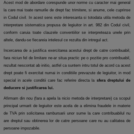
Acest mod de abordare corespunde unor norme cu caracter mai general
la care mai toate ramurile de drept fac trimitere, si anume, cele cuprinse
in Codul civil. In acest sens este interesanta si totodata utila metoda de
interpretare sistematica propusa de legiuitor in art. 982 din Codul civil,
conform caruia toate clauzele conventiilor se interpreteaza unele prin
altele, dandu-se fiecareia intelesul ce rezulta din intregul act.
Incercarea de a justifica exercitarea acestui drept de catre contribuabil,
fara niciun fel de limitare ne-ar situa practic pe o pozitie pro contribuabil,
rezultat nescontat ab initio, astfel ca suntem intru totul de acord ca acest
drept poate fi exercitat numai in conditiile prevazute de legiuitor, in mod
special in acele conditii care fac referire directa la
sfera dreptului de
deducere si justificarea lui.
Afirmam din nou (fara a apela la nicio metoda de interpretare) ca scopul
principal urmarit de legiuitor este acela de a elimina fraudele in materie
de TVA prin solicitarea rambursarii unor sume la care contribuabilul nu
are dreptul sau obtinerea lor de catre persoane care nu au calitatea de
persoane impozabile.