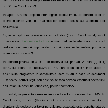
neimpozabile si se adauga cheltuielile nedeductibile conform prevederilor
art. 21 din Codul fiscal?.
In raport cu aceste reglementari legale, profitul impozabil consta, deci, in
diferenta dintre veniturile realizate din orice sursa si suma cheltuielilor
deductibile.
Or, in acceptiunea prevederilor art. 21 alin. (1) din Codul fiscal, ?sunt
considerate
cheltuieli deductibile
numai cheltuielile efectuate in scopul
realizarii de venituri impozabile, inclusiv cele reglementate prin acte
normative in vigoare?.
In aceasta privinta, insa, este de observat ca, prin art. 21 alin. (4) lit. f)
din Codul fiscal, se subliniaza ca ?nu sunt deductibile?, intre altele, ?
cheltuielile inregistrate in contabilitate, care nu au la baza un document
justificativ, potrivit legii, prin care sa se faca dovada efectuarii operatiunii
sau intrarii in gestiune, dupa caz, potrivit normelor?.
Tot astfel, reglementandu-se regimul deducerilor in cuprinsul art. 145 din
Codul fiscal, la alin. (8) din acest articol se prevede ca exercitarea
dreptului de deducere a taxei pe valoarea adaugata este conditionata de