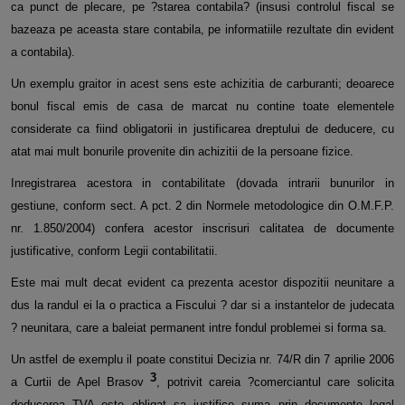
ca punct de plecare, pe ?starea contabila? (insusi controlul fiscal se
bazeaza pe aceasta stare contabila, pe informatiile rezultate din evident
a contabila).
Un exemplu graitor in acest sens este achizitia de carburanti; deoarece
bonul fiscal emis de casa de marcat nu contine toate elementele
considerate ca fiind obligatorii in justificarea dreptului de deducere, cu
atat mai mult bonurile provenite din achizitii de la persoane fizice.
Inregistrarea acestora in contabilitate (dovada intrarii bunurilor in
gestiune, conform sect. A pct. 2 din Normele metodologice din O.M.F.P.
nr. 1.850/2004) confera acestor inscrisuri calitatea de documente
justificative, conform Legii contabilitatii.
Este mai mult decat evident ca prezenta acestor dispozitii neunitare a
dus la randul ei la o practica a Fiscului ? dar si a instantelor de judecata
? neunitara, care a baleiat permanent intre fondul problemei si forma sa.
Un astfel de exemplu il poate constitui Decizia nr. 74/R din 7 aprilie 2006
3
a Curtii de Apel Brasov
, potrivit careia ?comerciantul care solicita
deducerea TVA este obligat sa justifice suma prin documente legal