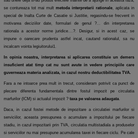
sau unele deja si-au produs efectele inainte de a ajunge in aceasta faza,
se contureaza tot mai mult
metoda interpretarii rationale
, aplicata in
special de Inalta Curte de Casatie si Justitie, regasindu-se frecvent in
motivarea deciziilor date, formulari de genul ?... din interpretarea
rationala a acestor norme juridice....?. Desigur, si in acest caz, se
impune o oarecare prudenta astfel incat, cautand rationalul, sa nu
incalcam vointa legiuitorului1.
In opinia noastra, interpretarea si aplicarea constituie un demers
insuficient atat timp cat nu sunt avute in vedere principiile care
guverneaza materia analizata, in cazul nostru deductibilitatea TVA.
Fara a ne intoarce prea mult in trecut, consideram potrivit ca punct de
plecare diferenta fundamentala dintre fostul impozit pe circulatia
marfurilor (ICM) si actualul impozit ?
taxa pe valoarea adaugata
.
Daca, in cazul fostei metode de impozitare a circulatiei marfurilor si
serviciilor, aceasta presupunea o acumulare a impozitului pe fiecare
stadiu, in cazul impozitarii prin TVA, circulatia multistadiala a produselor
si serviciilor nu mai presupune acumularea taxei in fiecare ciclu. Pe cale