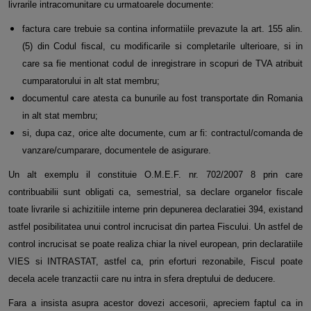
livrarile intracomunitare cu urmatoarele documente:
factura care trebuie sa contina informatiile prevazute la art. 155 alin.
(5) din Codul fiscal, cu modificarile si completarile ulterioare, si in
care sa fie mentionat codul de inregistrare in scopuri de TVA atribuit
cumparatorului in alt stat membru;
documentul care atesta ca bunurile au fost transportate din Romania
in alt stat membru;
si, dupa caz, orice alte documente, cum ar fi: contractul/comanda de
vanzare/cumparare, documentele de asigurare.
Un alt exemplu il constituie O.M.E.F. nr. 702/2007 8 prin care
contribuabilii sunt obligati ca, semestrial, sa declare organelor fiscale
toate livrarile si achizitiile interne prin depunerea declaratiei 394, existand
astfel posibilitatea unui control incrucisat din partea Fiscului. Un astfel de
control incrucisat se poate realiza chiar la nivel european, prin declaratiile
VIES si INTRASTAT, astfel ca, prin eforturi rezonabile, Fiscul poate
decela acele tranzactii care nu intra in sfera dreptului de deducere.
Fara a insista asupra acestor dovezi accesorii, apreciem faptul ca in