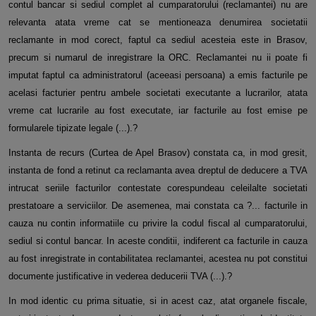
contul bancar si sediul complet al cumparatorului (reclamantei) nu are
relevanta atata vreme cat se mentioneaza denumirea societatii
reclamante in mod corect, faptul ca sediul acesteia este in Brasov,
precum si numarul de inregistrare la ORC. Reclamantei nu ii poate fi
imputat faptul ca administratorul (aceeasi persoana) a emis facturile pe
acelasi facturier pentru ambele societati executante a lucrarilor, atata
vreme cat lucrarile au fost executate, iar facturile au fost emise pe
formularele tipizate legale (...).?
Instanta de recurs (Curtea de Apel Brasov) constata ca, in mod gresit,
instanta de fond a retinut ca reclamanta avea dreptul de deducere a TVA
intrucat seriile facturilor contestate corespundeau celeilalte societati
prestatoare a serviciilor. De asemenea, mai constata ca ?... facturile in
cauza nu contin informatiile cu privire la codul fiscal al cumparatorului,
sediul si contul bancar. In aceste conditii, indiferent ca facturile in cauza
au fost inregistrate in contabilitatea reclamantei, acestea nu pot constitui
documente justificative in vederea deducerii TVA (...).?
In mod identic cu prima situatie, si in acest caz, atat organele fiscale,