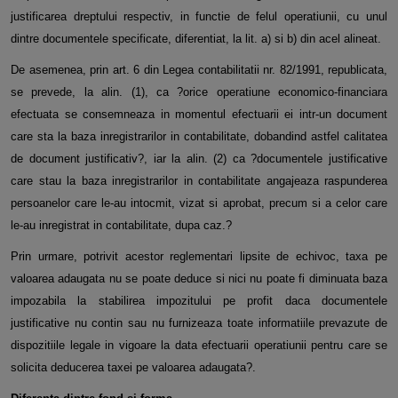
justificarea dreptului respectiv, in functie de felul operatiunii, cu unul
dintre documentele specificate, diferentiat, la lit. a) si b) din acel alineat.
De asemenea, prin art. 6 din Legea contabilitatii nr. 82/1991, republicata,
se prevede, la alin. (1), ca ?orice operatiune economico-financiara
efectuata se consemneaza in momentul efectuarii ei intr-un document
care sta la baza inregistrarilor in contabilitate, dobandind astfel calitatea
de document justificativ?, iar la alin. (2) ca ?documentele justificative
care stau la baza inregistrarilor in contabilitate angajeaza raspunderea
persoanelor care le-au intocmit, vizat si aprobat, precum si a celor care
le-au inregistrat in contabilitate, dupa caz.?
Prin urmare, potrivit acestor reglementari lipsite de echivoc, taxa pe
valoarea adaugata nu se poate deduce si nici nu poate fi diminuata baza
impozabila la stabilirea impozitului pe profit daca documentele
justificative nu contin sau nu furnizeaza toate informatiile prevazute de
dispozitiile legale in vigoare la data efectuarii operatiunii pentru care se
solicita deducerea taxei pe valoarea adaugata?.