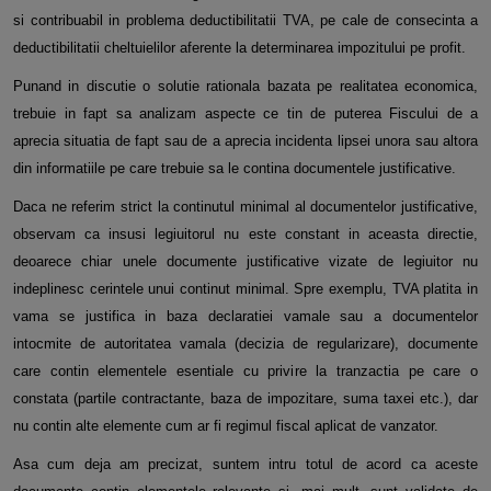
si contribuabil in problema deductibilitatii TVA, pe cale de consecinta a
deductibilitatii cheltuielilor aferente la determinarea impozitului pe profit.
Punand in discutie o solutie rationala bazata pe realitatea economica,
trebuie in fapt sa analizam aspecte ce tin de puterea Fiscului de a
aprecia situatia de fapt sau de a aprecia incidenta lipsei unora sau altora
din informatiile pe care trebuie sa le contina documentele justificative.
Daca ne referim strict la continutul minimal al documentelor justificative,
observam ca insusi legiuitorul nu este constant in aceasta directie,
deoarece chiar unele documente justificative vizate de legiuitor nu
indeplinesc cerintele unui continut minimal. Spre exemplu, TVA platita in
vama se justifica in baza declaratiei vamale sau a documentelor
intocmite de autoritatea vamala (decizia de regularizare), documente
care contin elementele esentiale cu privire la tranzactia pe care o
constata (partile contractante, baza de impozitare, suma taxei etc.), dar
nu contin alte elemente cum ar fi regimul fiscal aplicat de vanzator.
Asa cum deja am precizat, suntem intru totul de acord ca aceste