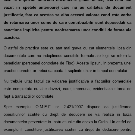
vazut in spetele anterioare) care nu au calitatea de document
justificativ, fara ca acestea sa aiba aceeasi valoare cand este vorba
de returnarea unor sume de care contribuabilii sunt deposedati ca
sanctiune implicita pentru neobservarea unor conditii de forma ale
acestora.
O astfel de practica este cu atat mai grava cu cat elementele lipsa din
documentele care nu indeplinesc conditiile formale ale legii se refera la
beneficiar (persoanei controlate de Fisc). Aceste lipsuri, in prezenta unei
practici corecte, ar trebui sa poata fi suplinite chiar in timpul controlului.
Nu trebuie uitat faptul ca valoarea justificativa a facturilor comerciale
este completata cu alte dovezi, care, impreuna, evidentiaza starea de
fapt a tranzactiilor controlate.
Spre exemplu, O.M.E.F. nr. 2.421/2007 dispune ca justificarea
operatiunilor scutite cu drept de deducere se va realiza in baza
documentelor prezentate in Instructiunile din anexa la Ordin. Un astfel de
exemplu il constituie justificarea scutirii cu drept de deducere pentru