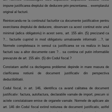
impune justificarea dreptului de deducere prin prezentarea... exemplarului
original al facturii.
Reintorcandu-ne la continutul facturilor ca documente justificative pentru
exercitarea dreptului de deducere, observam ca acest continut este unul
minimal (adica obligatoriu) in acest sens, art. 155 alin. (5) precizand ca
?... facturile cuprind in mod obligatoriu urmatoarele informatii ...?, iar
Normele completeaza in sensul ca justificarea se va realiza in baza
facturii sau a altor documente care ?... sa contina cel putin informatiile
prevazute de art. 155 alin. (5) din Codul fiscal.?
Constatam astfel ca dezlegarea problemei depinde in mare masura de
clarificarea notiunii de document justificativ din perspectiva
deductibilitatii.
Codul fiscal, in art. 146, identifica ca avand calitatea de document
justificativ: factura, autofactura, declaratiile vamale de import, precum si
actele constatatoare emise de organele vamale. Normele de aplicare ale
art. 146 din Codul fiscal extind notiunea de document justificativ, astfel