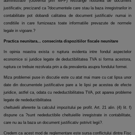
administrativ (Guvernul prin MFP) restrange notiunea de document
justificativ, precizand ca ?documentele care stau la baza inregistrarilor in
contabilitate pot dobandi calitatea de document justificativ numai in
conditiile in care furnizeaza toate informatiile prevazute de normele
legale in vigoare.?
Practica neunitara... consecinta dispozitiilor fiscale neunitare
In opinia noastra exista o ruptura evidenta intre fondul aspectelor
economice si juridice legate de deductibilitatea TVA si forma acestora,
ruptura ce trebuie rezolvata prin a da prevalenta asupra fondului formei.
Miza problemei puse in discutie este cu atat mai mare cu cat lipsa unor
date din documentele justificative pare a le lipsi pe acestea de efecte
juridice, astfel ca, odata cu nedeductibilitatea TVA, pot aparea probleme
legate de nedeductibilitatea
cheltuielii aferente la calculul impozitului pe profit. Art. 21 alin. (4) lit. f)
dispune ca ?sunt nedeductibile cheltuielile inregistrate in contabilitate,
care nu au la baza un document justificativ potrivit legii?.
Credem ca acest mod de reglementare este sursa conflictului dintre Fisc