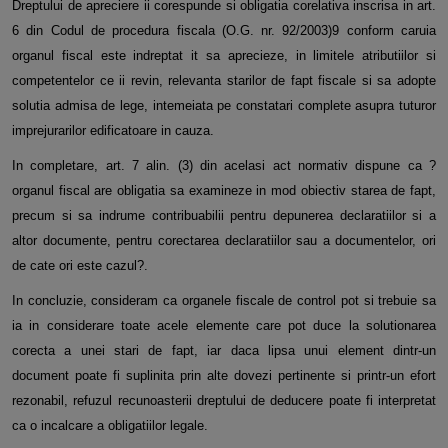
Dreptului de apreciere ii corespunde si obligatia corelativa inscrisa in art.
6 din Codul de procedura fiscala (O.G. nr. 92/2003)9 conform caruia
organul fiscal este indreptat it sa aprecieze, in limitele atributiilor si
competentelor ce ii revin, relevanta starilor de fapt fiscale si sa adopte
solutia admisa de lege, intemeiata pe constatari complete asupra tuturor
imprejurarilor edificatoare in cauza.
In completare, art. 7 alin. (3) din acelasi act normativ dispune ca ?
organul fiscal are obligatia sa examineze in mod obiectiv starea de fapt,
precum si sa indrume contribuabilii pentru depunerea declaratiilor si a
altor documente, pentru corectarea declaratiilor sau a documentelor, ori
de cate ori este cazul?.
In concluzie, consideram ca organele fiscale de control pot si trebuie sa
ia in considerare toate acele elemente care pot duce la solutionarea
corecta a unei stari de fapt, iar daca lipsa unui element dintr-un
document poate fi suplinita prin alte dovezi pertinente si printr-un efort
rezonabil, refuzul recunoasterii dreptului de deducere poate fi interpretat
ca o incalcare a obligatiilor legale.