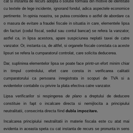
cat si instanta de recurs adopta o solutie formala din motive de identitate
cu textele de lege incidente, ignorand fondul, adica aspectele economice
pertinente. In opinia noastra, se putea considera o astfel de abordare ca
o masura de evitare a fraudei fiscale in situatia in care, elementele lipsa
din facturi (codul fiscal, sediul sau contul bancar) se refera la vanzator,
astfel ca, in lipsa acestora, apare suspiciunea neplatii taxei de catre
vanzator. Or, instanta ca, de altfel, si organele fiscale constata ca aceste
lipsuri se refera la cumparatorul controlat, care solicita deducerea.
Dar, suplinirea elementelor lipsa se poate face printr-un efort minim chiar
in timpul controlului, efort care consta in verificarea calitatii
cumparatorului ca persoana inregistrata in scopuri de TVA si a
evidentelor contabile cu privire la plata efectiva catre vanzator.
Lipsa verificarilor si respingerea
de plano
a dreptului de deducere
constituie in fapt o incalcare directa si nemijlocita a principiului
neutralitatii, consecinta directa fiind
dubla impozitare.
Incalcarea principiului neutralitatii in materie fiscala este cu atat mai
evidenta in aceasta speta cu cat instanta de recurs se pronunta in sens