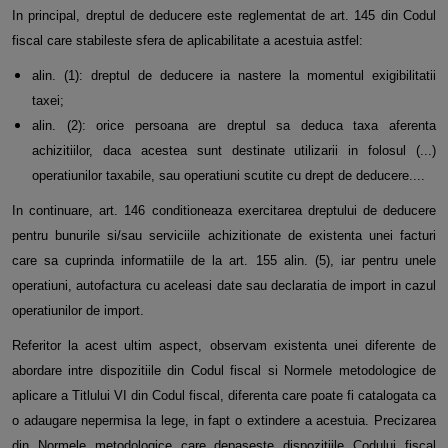
In principal, dreptul de deducere este reglementat de art. 145 din Codul
fiscal care stabileste sfera de aplicabilitate a acestuia astfel:
alin. (1): dreptul de deducere ia nastere la momentul exigibilitatii
taxei;
alin. (2): orice persoana are dreptul sa deduca taxa aferenta
achizitiilor, daca acestea sunt destinate utilizarii in folosul (...)
operatiunilor taxabile, sau operatiuni scutite cu drept de deducere....
In continuare, art. 146 conditioneaza exercitarea dreptului de deducere
pentru bunurile si/sau serviciile achizitionate de existenta unei facturi
care sa cuprinda informatiile de la art. 155 alin. (5), iar pentru unele
operatiuni, autofactura cu aceleasi date sau declaratia de import in cazul
operatiunilor de import.
Referitor la acest ultim aspect, observam existenta unei diferente de
abordare intre dispozitiile din Codul fiscal si Normele metodologice de
aplicare a Titlului VI din Codul fiscal, diferenta care poate fi catalogata ca
o adaugare nepermisa la lege, in fapt o extindere a acestuia. Precizarea
din Normele metodologice care depaseste dispozitiile Codului fiscal