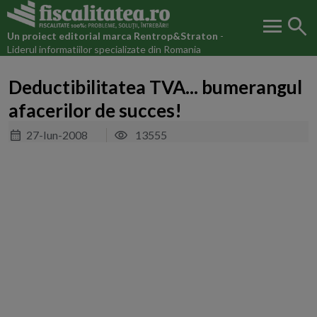
menu
search
Un proiect editorial marca
Rentrop&Straton
-
Liderul informatiilor specializate din Romania
Deductibilitatea TVA... bumerangul
afacerilor de succes!
27-Iun-2008
13555