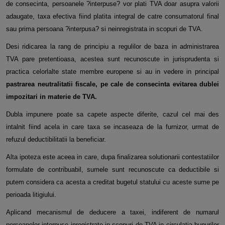
de consecinta, persoanele ?interpuse? vor plati TVA doar asupra valorii
adaugate, taxa efectiva fiind platita integral de catre consumatorul final
sau prima persoana ?interpusa? si neinregistrata in scopuri de TVA.
Desi ridicarea la rang de principiu a regulilor de baza in administrarea
TVA pare pretentioasa, acestea sunt recunoscute in jurisprudenta si
practica celorlalte state membre europene si au in vedere in principal
pastrarea neutralitatii fiscale, pe cale de consecinta evitarea dublei
impozitari in materie de TVA.
Dubla impunere poate sa capete aspecte diferite, cazul cel mai des
intalnit fiind acela in care taxa se incaseaza de la furnizor, urmat de
refuzul deductibilitatii la beneficiar.
Alta ipoteza este aceea in care, dupa finalizarea solutionarii contestatiilor
formulate de contribuabil, sumele sunt recunoscute ca deductibile si
putem considera ca acesta a creditat bugetul statului cu aceste sume pe
perioada litigiului.
Aplicand mecanismul de deducere a taxei, indiferent de numarul
persoanelor interpuse inregistrate in scopuri de TVA in circulatia bunurilor