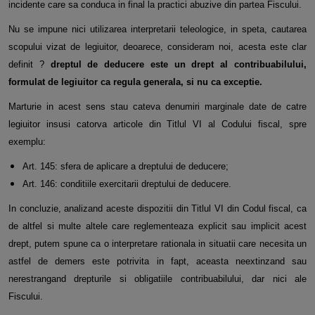
incidente care sa conduca in final la practici abuzive din partea Fiscului.
Nu se impune nici utilizarea interpretarii teleologice, in speta, cautarea
scopului vizat de legiuitor, deoarece, consideram noi, acesta este clar
definit ?
dreptul de deducere este un drept al contribuabilului,
formulat de legiuitor ca regula generala, si nu ca exceptie.
Marturie in acest sens stau cateva denumiri marginale date de catre
legiuitor insusi catorva articole din Titlul VI al Codului fiscal, spre
exemplu:
Art. 145: sfera de aplicare a dreptului de deducere;
Art. 146: conditiile exercitarii dreptului de deducere.
In concluzie, analizand aceste dispozitii din Titlul VI din Codul fiscal, ca
de altfel si multe altele care reglementeaza explicit sau implicit acest
drept, putem spune ca o interpretare rationala in situatii care necesita un
astfel de demers este potrivita in fapt, aceasta neextinzand sau
nerestrangand drepturile si obligatiile contribuabilului, dar nici ale
Fiscului.