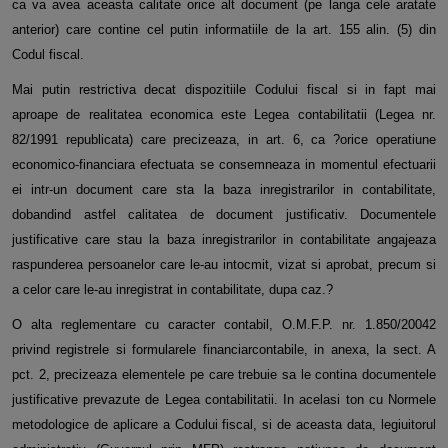
ca va avea aceasta calitate orice alt document (pe langa cele aratate
anterior) care contine cel putin informatiile de la art. 155 alin. (5) din
Codul fiscal.
Mai putin restrictiva decat dispozitiile Codului fiscal si in fapt mai
aproape de realitatea economica este Legea contabilitatii (Legea nr.
82/1991 republicata) care precizeaza, in art. 6, ca ?orice operatiune
economico-financiara efectuata se consemneaza in momentul efectuarii
ei intr-un document care sta la baza inregistrarilor in contabilitate,
dobandind astfel calitatea de document justificativ. Documentele
justificative care stau la baza inregistrarilor in contabilitate angajeaza
raspunderea persoanelor care le-au intocmit, vizat si aprobat, precum si
a celor care le-au inregistrat in contabilitate, dupa caz.?
O alta reglementare cu caracter contabil, O.M.F.P. nr. 1.850/20042
privind registrele si formularele financiarcontabile, in anexa, la sect. A
pct. 2, precizeaza elementele pe care trebuie sa le contina documentele
justificative prevazute de Legea contabilitatii. In acelasi ton cu Normele
metodologice de aplicare a Codului fiscal, si de aceasta data, legiuitorul