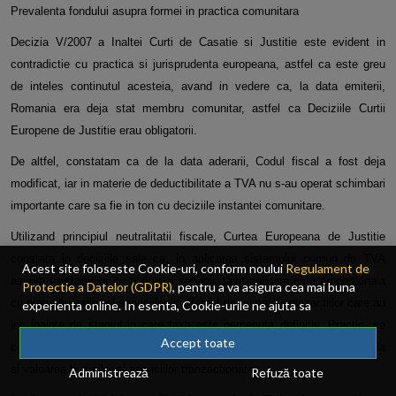
Prevalenta fondului asupra formei in practica comunitara
Decizia V/2007 a Inaltei Curti de Casatie si Justitie este evident in
contradictie cu practica si jurisprudenta europeana, astfel ca este greu
de inteles continutul acesteia, avand in vedere ca, la data emiterii,
Romania era deja stat membru comunitar, astfel ca Deciziile Curtii
Europene de Justitie erau obligatorii.
De altfel, constatam ca de la data aderarii, Codul fiscal a fost deja
modificat, iar in materie de deductibilitate a TVA nu s-au operat schimbari
importante care sa fie in ton cu deciziile instantei comunitare.
Utilizand principiul neutralitatii fiscale, Curtea Europeana de Justitie
constata in deciziile sale ca, in aplicarea sistemului comun de TVA
Acest site foloseste Cookie-uri, conform noului
Regulament de
asupra tranzactiilor cu bunuri si servicii, taxa aplicata este proportionala
Protectie a Datelor (GDPR)
, pentru a va asigura cea mai buna
cu pretul bunurilor si serviciilor, indiferent de numarul tranzactiilor care au
experienta online. In esenta, Cookie-urile ne ajuta sa
imbunatatim continutul de pe site, oferindu-va dvs., cititorul, o
loc inainte de stagiul in care taxa este perceputa definitiv. Practic, se
experienta online personalizata si mult mai rapida. Ele sunt
Accept toate
constata ca valoarea taxei percepute variaza in functie de cota aplicabila
folosite doar de site-ul nostru si partenerii nostri de incredere.
si valoarea bunurilor si serviciilor tranzactionate.
Administrează
Refuză toate
Click
AICI
pentru detalii despre politica de Cookie-uri.