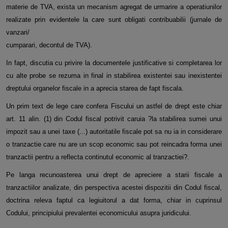
materie de TVA, exista un mecanism agregat de urmarire a operatiunilor
realizate prin evidentele la care sunt obligati contribuabilii (jurnale de
vanzari/
cumparari, decontul de TVA).
In fapt, discutia cu privire la documentele justificative si completarea lor
cu alte probe se rezuma in final in stabilirea existentei sau inexistentei
dreptului organelor fiscale in a aprecia starea de fapt fiscala.
Un prim text de lege care confera Fiscului un astfel de drept este chiar
art. 11 alin. (1) din Codul fiscal potrivit caruia ?la stabilirea sumei unui
impozit sau a unei taxe (...) autoritatile fiscale pot sa nu ia in considerare
o tranzactie care nu are un scop economic sau pot reincadra forma unei
tranzactii pentru a reflecta continutul economic al tranzactiei?.
Pe langa recunoasterea unui drept de apreciere a starii fiscale a
tranzactiilor analizate, din perspectiva acestei dispozitii din Codul fiscal,
doctrina releva faptul ca legiuitorul a dat forma, chiar in cuprinsul
Codului, principiului prevalentei economicului asupra juridicului.