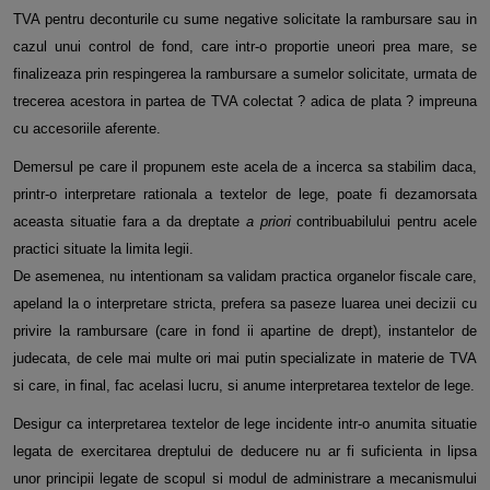
TVA pentru deconturile cu sume negative solicitate la rambursare sau in
cazul unui control de fond, care intr-o proportie uneori prea mare, se
finalizeaza prin respingerea la rambursare a sumelor solicitate, urmata de
trecerea acestora in partea de TVA colectat ? adica de plata ? impreuna
cu accesoriile aferente.
Demersul pe care il propunem este acela de a incerca sa stabilim daca,
printr-o interpretare rationala a textelor de lege, poate fi dezamorsata
aceasta situatie fara a da dreptate
a priori
contribuabilului pentru acele
practici situate la limita legii.
De asemenea, nu intentionam sa validam practica organelor fiscale care,
apeland la o interpretare stricta, prefera sa paseze luarea unei decizii cu
privire la rambursare (care in fond ii apartine de drept), instantelor de
judecata, de cele mai multe ori mai putin specializate in materie de TVA
si care, in final, fac acelasi lucru, si anume interpretarea textelor de lege.
Desigur ca interpretarea textelor de lege incidente intr-o anumita situatie
legata de exercitarea dreptului de deducere nu ar fi suficienta in lipsa
unor principii legate de scopul si modul de administrare a mecanismului