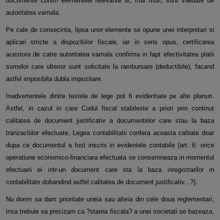
documente contin elementele relevante si, mai mult, sunt validate de
autoritatea vamala.
Pe cale de consecinta, lipsa unor elemente se opune unei interpretari si
aplicari stricte a dispozitiilor fiscale, iar in sens opus, certificarea
acestora de catre autoritatea vamala confirma in fapt efectivitatea platii
sumelor care ulterior sunt solicitate la rambursare (deductibile), facand
astfel imposibila dubla impozitare.
Inadvertentele dintre textele de lege pot fi evidentiate pe alte planuri.
Astfel, in cazul in care Codul fiscal stabileste a priori prin continut
calitatea de document justificativ a documentelor care stau la baza
tranzactiilor efectuate, Legea contabilitatii confera aceasta calitate doar
dupa ce documentul a fost inscris in evidentele contabile (art. 6: orice
operatiune economico-financiara efectuata se consemneaza in momentul
efectuarii ei intr-un document care sta la baza inregistrarilor in
contabilitate dobandind astfel calitatea de document justificativ...?).
Nu dorim sa dam prioritate uneia sau alteia din cele doua reglementari,
insa trebuie sa precizam ca ?starea fiscala? a unei societati se bazeaza,