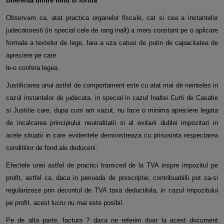
Diferenta dintre fond si forma
Observam ca, atat practica organelor fiscale, cat si cea a instantelor
judecatoresti (in special cele de rang inalt) a mers constant pe o aplicare
formala a textelor de lege, fara a uza catusi de putin de capacitatea de
apreciere pe care
le-o confera legea.
Justificarea unui astfel de comportament este cu atat mai de neinteles in
cazul instantelor de judecata, in special in cazul Inaltei Curti de Casatie
si Justitie care, dupa cum am vazut, nu face o minima apreciere legata
de incalcarea principiului neutralitatii si al evitarii dublei impozitari in
acele situatii in care evidentele demonstreaza cu prisosinta respectarea
conditiilor de fond ale deducerii.
Efectele unei astfel de practici transced de la TVA inspre impozitul pe
profit, astfel ca, daca in perioada de prescriptie, contribuabilii pot sa-si
regularizeze prin decontul de TVA taxa deductibila, in cazul impozitului
pe profit, acest lucru nu mai este posibil.
Pe de alta parte, factura ? daca ne referim doar la acest document