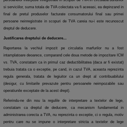
si serviciilor, suma totala de TVA colectata va fi aceeasi, ea depinzand in
final de pretul produselor facturate consumatorului final sau primei
persoane neinregistrate in scopuri de TVA careia nu-i este recunoscut
dreptul de deducere.
Justificarea dreptului de deducere...
Raportarea la vechiul impozit pe circulatia marfurilor nu a fost
intamplatoare deoarece, comparand cele doua metode de impozitare ICM
vs. TVA, constatam ca in primul caz deductibilitatea (daca ar fi existat)
trebuia tratata ca o exceptie, pe cand, in cazul TVA, aceasta reprezinta
regula generala, tratata de legiuitor ca un drept al contribuabilului
(desigur, cu limitarile prevazute pentru persoanele neimpozabile sau
operatiunile exceptate de la acest drept).
Referindu-ne din nou la regulile de interpretare a textelor de lege,
constatam ca dreptul de deducere, ca mecanism fundamental in
administrarea corecta a TVA, nu reprezinta o exceptie, ci o regula, motiv
pentru care nu se impune o interpretare stricta a textelor de lege