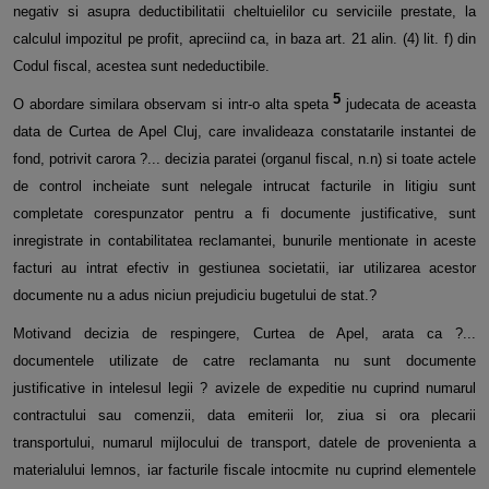
negativ si asupra deductibilitatii cheltuielilor cu serviciile prestate, la
calculul impozitul pe profit, apreciind ca, in baza art. 21 alin. (4) lit. f) din
Codul fiscal, acestea sunt nedeductibile.
5
O abordare similara observam si intr-o alta speta
judecata de aceasta
data de Curtea de Apel Cluj, care invalideaza constatarile instantei de
fond, potrivit carora ?... decizia paratei (organul fiscal, n.n) si toate actele
de control incheiate sunt nelegale intrucat facturile in litigiu sunt
completate corespunzator pentru a fi documente justificative, sunt
inregistrate in contabilitatea reclamantei, bunurile mentionate in aceste
facturi au intrat efectiv in gestiunea societatii, iar utilizarea acestor
documente nu a adus niciun prejudiciu bugetului de stat.?
Motivand decizia de respingere, Curtea de Apel, arata ca ?...
documentele utilizate de catre reclamanta nu sunt documente
justificative in intelesul legii ? avizele de expeditie nu cuprind numarul
contractului sau comenzii, data emiterii lor, ziua si ora plecarii
transportului, numarul mijlocului de transport, datele de provenienta a
materialului lemnos, iar facturile fiscale intocmite nu cuprind elementele