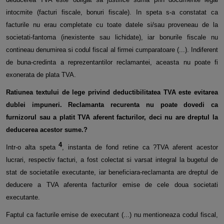
intocmite (facturi fiscale, bonuri fiscale). In speta s-a constatat ca
facturile nu erau completate cu toate datele si/sau proveneau de la
societati-fantoma (inexistente sau lichidate), iar bonurile fiscale nu
contineau denumirea si codul fiscal al firmei cumparatoare (...). Indiferent
de buna-credinta a reprezentantilor reclamantei, aceasta nu poate fi
exonerata de plata TVA.
Ratiunea textului de lege privind deductibilitatea TVA este evitarea
dublei impuneri.
Reclamanta recurenta nu poate dovedi ca
furnizorul sau a platit TVA aferent facturilor, deci nu are dreptul la
deducerea acestor sume.?
4
Intr-o alta speta
, instanta de fond retine ca ?TVA aferent acestor
lucrari, respectiv facturi, a fost colectat si varsat integral la bugetul de
stat de societatile executante, iar beneficiara-reclamanta are dreptul de
deducere a TVA aferenta facturilor emise de cele doua societati
executante.
Faptul ca facturile emise de executant (...) nu mentioneaza codul fiscal,