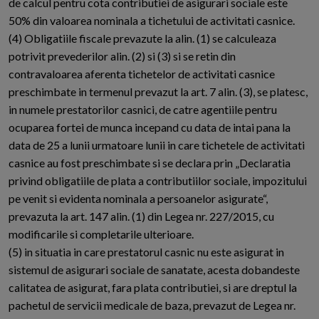
de calcul pentru cota contributiei de asigurari sociale este
50% din valoarea nominala a tichetului de activitati casnice.
(4) Obligatiile fiscale prevazute la alin. (1) se calculeaza
potrivit prevederilor alin. (2) si (3) si se retin din
contravaloarea aferenta tichetelor de activitati casnice
preschimbate in termenul prevazut la art. 7 alin. (3), se platesc,
in numele prestatorilor casnici, de catre agentiile pentru
ocuparea fortei de munca incepand cu data de intai pana la
data de 25 a lunii urmatoare lunii in care tichetele de activitati
casnice au fost preschimbate si se declara prin „Declaratia
privind obligatiile de plata a contributiilor sociale, impozitului
pe venit si evidenta nominala a persoanelor asigurate“,
prevazuta la art. 147 alin. (1) din Legea nr. 227/2015, cu
modificarile si completarile ulterioare.
(5) in situatia in care prestatorul casnic nu este asigurat in
sistemul de asigurari sociale de sanatate, acesta dobandeste
calitatea de asigurat, fara plata contributiei, si are dreptul la
pachetul de servicii medicale de baza, prevazut de Legea nr.