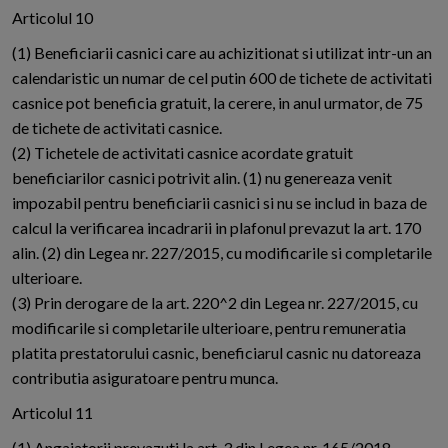
Articolul 10
(1) Beneficiarii casnici care au achizitionat si utilizat intr-un an
calendaristic un numar de cel putin 600 de tichete de activitati
casnice pot beneficia gratuit, la cerere, in anul urmator, de 75
de tichete de activitati casnice.
(2) Tichetele de activitati casnice acordate gratuit
beneficiarilor casnici potrivit alin. (1) nu genereaza venit
impozabil pentru beneficiarii casnici si nu se includ in baza de
calcul la verificarea incadrarii in plafonul prevazut la art. 170
alin. (2) din Legea nr. 227/2015, cu modificarile si completarile
ulterioare.
(3) Prin derogare de la art. 220^2 din Legea nr. 227/2015, cu
modificarile si completarile ulterioare, pentru remuneratia
platita prestatorului casnic, beneficiarul casnic nu datoreaza
contributia asiguratoare pentru munca.
Articolul 11
(1) Angajatorii prevazuti la art. 3 din Legea nr. 165/2018