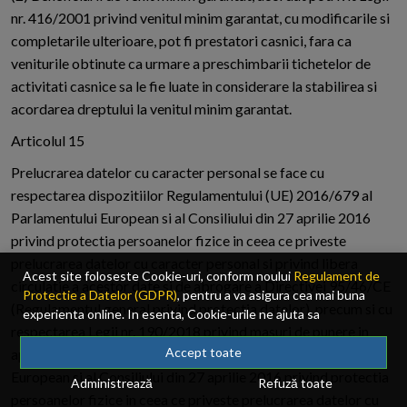
nr. 416/2001 privind venitul minim garantat, cu modificarile si
completarile ulterioare, pot fi prestatori casnici, fara ca
veniturile obtinute ca urmare a preschimbarii tichetelor de
activitati casnice sa le fie luate in considerare la stabilirea si
acordarea dreptului la venitul minim garantat.
Articolul 15
Prelucrarea datelor cu caracter personal se face cu
respectarea dispozitiilor Regulamentului (UE) 2016/679 al
Parlamentului European si al Consiliului din 27 aprilie 2016
privind protectia persoanelor fizice in ceea ce priveste
prelucrarea datelor cu caracter personal si privind libera
Acest site foloseste Cookie-uri, conform noului
Regulament de
circulatie a acestor date si de abrogare a Directivei 95/46/CE
Protectie a Datelor (GDPR)
, pentru a va asigura cea mai buna
(Regulamentul general privind protectia datelor), precum si cu
experienta online. In esenta, Cookie-urile ne ajuta sa
respectarea Legii nr. 190/2018 privind masuri de punere in
imbunatatim continutul de pe site, oferindu-va dvs., cititorul, o
experienta online personalizata si mult mai rapida. Ele sunt
Accept toate
aplicare a Regulamentului (UE) 2016/679 al Parlamentului
folosite doar de site-ul nostru si partenerii nostri de incredere.
European si al Consiliului din 27 aprilie 2016 privind protectia
Administrează
Refuză toate
Click
AICI
pentru detalii despre politica de Cookie-uri.
persoanelor fizice in ceea ce priveste prelucrarea datelor cu