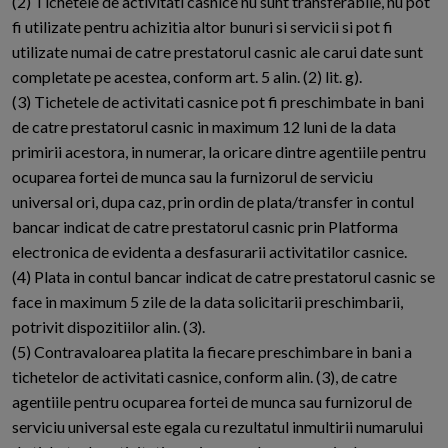
(2) Tichetele de activitati casnice nu sunt transferabile, nu pot
fi utilizate pentru achizitia altor bunuri si servicii si pot fi
utilizate numai de catre prestatorul casnic ale carui date sunt
completate pe acestea, conform art. 5 alin. (2) lit. g).
(3) Tichetele de activitati casnice pot fi preschimbate in bani
de catre prestatorul casnic in maximum 12 luni de la data
primirii acestora, in numerar, la oricare dintre agentiile pentru
ocuparea fortei de munca sau la furnizorul de serviciu
universal ori, dupa caz, prin ordin de plata/transfer in contul
bancar indicat de catre prestatorul casnic prin Platforma
electronica de evidenta a desfasurarii activitatilor casnice.
(4) Plata in contul bancar indicat de catre prestatorul casnic se
face in maximum 5 zile de la data solicitarii preschimbarii,
potrivit dispozitiilor alin. (3).
(5) Contravaloarea platita la fiecare preschimbare in bani a
tichetelor de activitati casnice, conform alin. (3), de catre
agentiile pentru ocuparea fortei de munca sau furnizorul de
serviciu universal este egala cu rezultatul inmultirii numarului