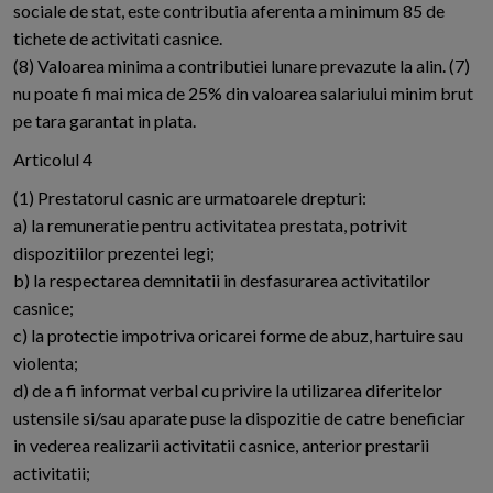
sociale de stat, este contributia aferenta a minimum 85 de
tichete de activitati casnice.
(8) Valoarea minima a contributiei lunare prevazute la alin. (7)
nu poate fi mai mica de 25% din valoarea salariului minim brut
pe tara garantat in plata.
Articolul 4
(1) Prestatorul casnic are urmatoarele drepturi:
a) la remuneratie pentru activitatea prestata, potrivit
dispozitiilor prezentei legi;
b) la respectarea demnitatii in desfasurarea activitatilor
casnice;
c) la protectie impotriva oricarei forme de abuz, hartuire sau
violenta;
d) de a fi informat verbal cu privire la utilizarea diferitelor
ustensile si/sau aparate puse la dispozitie de catre beneficiar
in vederea realizarii activitatii casnice, anterior prestarii
activitatii;