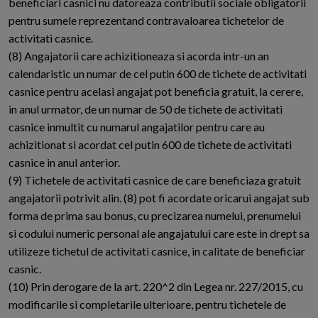
beneficiari casnici nu datoreaza contributii sociale obligatorii
pentru sumele reprezentand contravaloarea tichetelor de
activitati casnice.
(8) Angajatorii care achizitioneaza si acorda intr-un an
calendaristic un numar de cel putin 600 de tichete de activitati
casnice pentru acelasi angajat pot beneficia gratuit, la cerere,
in anul urmator, de un numar de 50 de tichete de activitati
casnice inmultit cu numarul angajatilor pentru care au
achizitionat si acordat cel putin 600 de tichete de activitati
casnice in anul anterior.
(9) Tichetele de activitati casnice de care beneficiaza gratuit
angajatorii potrivit alin. (8) pot fi acordate oricarui angajat sub
forma de prima sau bonus, cu precizarea numelui, prenumelui
si codului numeric personal ale angajatului care este in drept sa
utilizeze tichetul de activitati casnice, in calitate de beneficiar
casnic.
(10) Prin derogare de la art. 220^2 din Legea nr. 227/2015, cu
modificarile si completarile ulterioare, pentru tichetele de