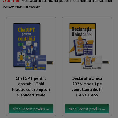
Atentie!
Prestatorul casnic nu poate fi un membru al familiei
beneficiarului casnic.
ChatGPT pentru
Declaratia Unica
contabili Ghid
2026 Impozit pe
Practic cu prompturi
venit Contributii
si aplicatii reale
CAS si CASS
Vreau acest produs →
Vreau acest produs →