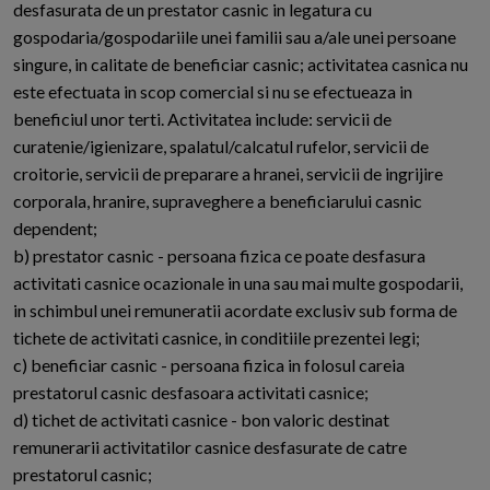
desfasurata de un prestator casnic in legatura cu
gospodaria/gospodariile unei familii sau a/ale unei persoane
singure, in calitate de beneficiar casnic; activitatea casnica nu
este efectuata in scop comercial si nu se efectueaza in
beneficiul unor terti. Activitatea include: servicii de
curatenie/igienizare, spalatul/calcatul rufelor, servicii de
croitorie, servicii de preparare a hranei, servicii de ingrijire
corporala, hranire, supraveghere a beneficiarului casnic
dependent;
b) prestator casnic - persoana fizica ce poate desfasura
activitati casnice ocazionale in una sau mai multe gospodarii,
in schimbul unei remuneratii acordate exclusiv sub forma de
tichete de activitati casnice, in conditiile prezentei legi;
c) beneficiar casnic - persoana fizica in folosul careia
prestatorul casnic desfasoara activitati casnice;
d) tichet de activitati casnice - bon valoric destinat
remunerarii activitatilor casnice desfasurate de catre
prestatorul casnic;