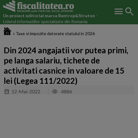
menu
search
Un proiect editorial marca
Rentrop&Straton
-
Liderul informatiilor specializate din Romania
Fiscalitatea.ro
»
Taxe si impozite datorate statului in 2026
Din 2024 angajatii vor putea primi,
pe langa salariu, tichete de
activitati casnice in valoare de 15
lei (Legea 111/2022)
12-Mai-2022
4886