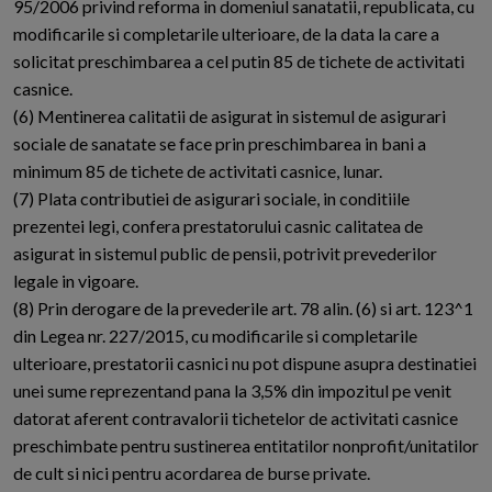
95/2006 privind reforma in domeniul sanatatii, republicata, cu
modificarile si completarile ulterioare, de la data la care a
solicitat preschimbarea a cel putin 85 de tichete de activitati
casnice.
(6) Mentinerea calitatii de asigurat in sistemul de asigurari
sociale de sanatate se face prin preschimbarea in bani a
minimum 85 de tichete de activitati casnice, lunar.
(7) Plata contributiei de asigurari sociale, in conditiile
prezentei legi, confera prestatorului casnic calitatea de
asigurat in sistemul public de pensii, potrivit prevederilor
legale in vigoare.
(8) Prin derogare de la prevederile art. 78 alin. (6) si art. 123^1
din Legea nr. 227/2015, cu modificarile si completarile
ulterioare, prestatorii casnici nu pot dispune asupra destinatiei
unei sume reprezentand pana la 3,5% din impozitul pe venit
datorat aferent contravalorii tichetelor de activitati casnice
preschimbate pentru sustinerea entitatilor nonprofit/unitatilor
de cult si nici pentru acordarea de burse private.