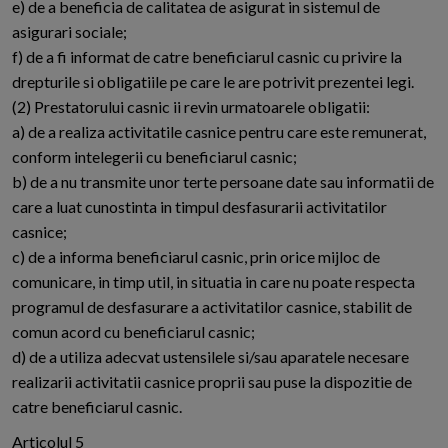
e) de a beneficia de calitatea de asigurat in sistemul de
asigurari sociale;
f) de a fi informat de catre beneficiarul casnic cu privire la
drepturile si obligatiile pe care le are potrivit prezentei legi.
(2) Prestatorului casnic ii revin urmatoarele obligatii:
a) de a realiza activitatile casnice pentru care este remunerat,
conform intelegerii cu beneficiarul casnic;
b) de a nu transmite unor terte persoane date sau informatii de
care a luat cunostinta in timpul desfasurarii activitatilor
casnice;
c) de a informa beneficiarul casnic, prin orice mijloc de
comunicare, in timp util, in situatia in care nu poate respecta
programul de desfasurare a activitatilor casnice, stabilit de
comun acord cu beneficiarul casnic;
d) de a utiliza adecvat ustensilele si/sau aparatele necesare
realizarii activitatii casnice proprii sau puse la dispozitie de
catre beneficiarul casnic.
Articolul 5