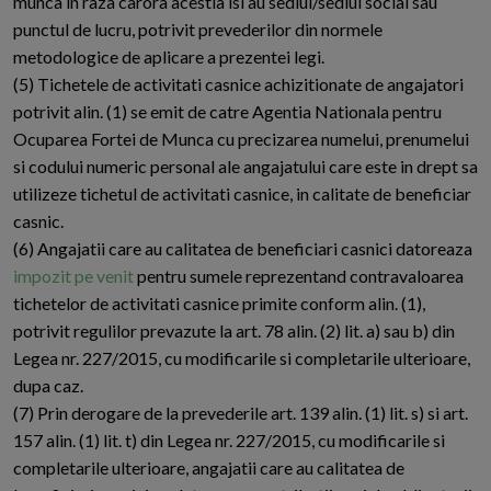
munca in raza carora acestia isi au sediul/sediul social sau
punctul de lucru, potrivit prevederilor din normele
metodologice de aplicare a prezentei legi.
(5) Tichetele de activitati casnice achizitionate de angajatori
potrivit alin. (1) se emit de catre Agentia Nationala pentru
Ocuparea Fortei de Munca cu precizarea numelui, prenumelui
si codului numeric personal ale angajatului care este in drept sa
utilizeze tichetul de activitati casnice, in calitate de beneficiar
casnic.
(6) Angajatii care au calitatea de beneficiari casnici datoreaza
impozit pe venit
pentru sumele reprezentand contravaloarea
tichetelor de activitati casnice primite conform alin. (1),
potrivit regulilor prevazute la art. 78 alin. (2) lit. a) sau b) din
Legea nr. 227/2015, cu modificarile si completarile ulterioare,
dupa caz.
(7) Prin derogare de la prevederile art. 139 alin. (1) lit. s) si art.
157 alin. (1) lit. t) din Legea nr. 227/2015, cu modificarile si
completarile ulterioare, angajatii care au calitatea de