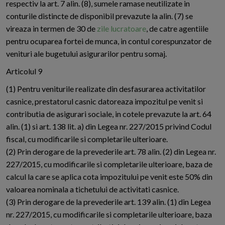
respectiv la art. 7 alin. (8), sumele ramase neutilizate in
conturile distincte de disponibil prevazute la alin. (7) se
vireaza in termen de 30 de
zile lucratoare
, de catre agentiile
pentru ocuparea fortei de munca, in contul corespunzator de
venituri ale bugetului asigurarilor pentru somaj.
Articolul 9
(1) Pentru veniturile realizate din desfasurarea activitatilor
casnice, prestatorul casnic datoreaza impozitul pe venit si
contributia de asigurari sociale, in cotele prevazute la art. 64
alin. (1) si art. 138 lit. a) din Legea nr. 227/2015 privind Codul
fiscal, cu modificarile si completarile ulterioare.
(2) Prin derogare de la prevederile art. 78 alin. (2) din Legea nr.
227/2015, cu modificarile si completarile ulterioare, baza de
calcul la care se aplica cota impozitului pe venit este 50% din
valoarea nominala a tichetului de activitati casnice.
(3) Prin derogare de la prevederile art. 139 alin. (1) din Legea
nr. 227/2015, cu modificarile si completarile ulterioare, baza