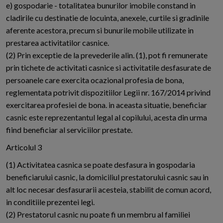
e) gospodarie - totalitatea bunurilor imobile constand in
cladirile cu destinatie de locuinta, anexele, curtile si gradinile
aferente acestora, precum si bunurile mobile utilizate in
prestarea activitatilor casnice.
(2) Prin exceptie de la prevederile alin. (1), pot fi remunerate
prin tichete de activitati casnice si activitatile desfasurate de
persoanele care exercita ocazional profesia de bona,
reglementata potrivit dispozitiilor Legii nr. 167/2014 privind
exercitarea profesiei de bona. in aceasta situatie, beneficiar
casnic este reprezentantul legal al copilului, acesta din urma
fiind beneficiar al serviciilor prestate.
Articolul 3
(1) Activitatea casnica se poate desfasura in gospodaria
beneficiarului casnic, la domiciliul prestatorului casnic sau in
alt loc necesar desfasurarii acesteia, stabilit de comun acord,
in conditiile prezentei legi.
(2) Prestatorul casnic nu poate fi un membru al familiei