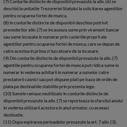
(7) Conturile distincte de disponibil prevazute la alin. (6) se
deschid la unitatile Trezoreriei Statului la solicitarea agentiilor
pentru ocuparea fortei de munca.
(8) in conturile distincte de disponibil deschise potrivit
prevederilor alin. (7) se incaseaza sume prin virament bancar
sau sume incasate in numerar prin casieriile proprii ale
agentiilor pentru ocuparea fortei de munca, care se depun de
catre acestea in prima zi lucratoare de la incasare.
(9) Din conturile distincte de disponibil prevazute la alin. (7)
agentiile pentru ocuparea fortei de munca pot ridica sume in
numerar in vederea achitarii in numerar a sumelor catre
prestatorii casnici sau pot dispune plati pe baza de ordin de
plata pe destinatiile stabilite prin prezenta lege.
(10) Sumele ramase neutilizate in conturile distincte de
disponibil prevazute la alin. (7) se reporteaza la sfarsitul anului
in vederea utilizarii acestora in anul urmator, cu aceeasi
destinatie.
(11) Dupa expirarea perioadelor prevazute la art. 7 alin. (3),