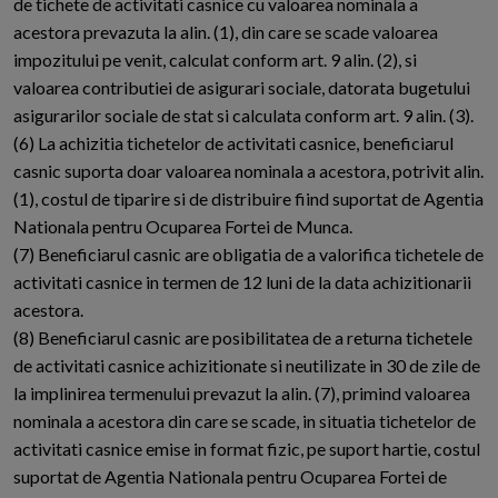
de tichete de activitati casnice cu valoarea nominala a
acestora prevazuta la alin. (1), din care se scade valoarea
impozitului pe venit, calculat conform art. 9 alin. (2), si
valoarea contributiei de asigurari sociale, datorata bugetului
asigurarilor sociale de stat si calculata conform art. 9 alin. (3).
(6) La achizitia tichetelor de activitati casnice, beneficiarul
casnic suporta doar valoarea nominala a acestora, potrivit alin.
(1), costul de tiparire si de distribuire fiind suportat de Agentia
Nationala pentru Ocuparea Fortei de Munca.
(7) Beneficiarul casnic are obligatia de a valorifica tichetele de
activitati casnice in termen de 12 luni de la data achizitionarii
acestora.
(8) Beneficiarul casnic are posibilitatea de a returna tichetele
de activitati casnice achizitionate si neutilizate in 30 de zile de
la implinirea termenului prevazut la alin. (7), primind valoarea
nominala a acestora din care se scade, in situatia tichetelor de
activitati casnice emise in format fizic, pe suport hartie, costul
suportat de Agentia Nationala pentru Ocuparea Fortei de