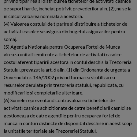
privind tiparirea si distribuirea tichetelor de activitati casnice
pe suport hartie, incheiat potrivit prevederilor alin. (2), nu se ia
in calcul valoarea nominala a acestora.
(4) Valoarea costului de tiparire si distribuire a tichetelor de
activitati casnice se asigura din bugetul asigurarilor pentru
somaj.
(5) Agentia Nationala pentru Ocuparea Fortei de Munca
vireaza unitatii emitente a tichetelor de activitati casnice
costul aferent tiparirii acestora in contul deschis la Trezoreria
Statului, prevazut la art. 6 alin. (1) din Ordonanta de urgenta a
Guvernului nr. 146/2002 privind formarea si utilizarea
resurselor derulate prin trezoreria statului, republicata, cu
modificarile si completarile ulterioare.
(6) Sumele reprezentand contravaloarea tichetelor de
activitati casnice achizitionate de catre beneficiarii casnici se
gestioneaza de catre agentiile pentru ocuparea fortei de
munca in conturi distincte de disponibil deschise in acest scop
la unitatile teritoriale ale Trezoreriei Statului.