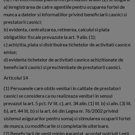
a) inregistrarea de catre agentiile pentru ocuparea fortei de
munca a datelor si informatiilor privind beneficiarii casnici si
prestatorii casnici;
b) evidenta, centralizarea, retinerea, calculul si plata
obligatiilor fiscale prevazute la art. 9 alin. (1);
c) achizitia, plata si distribuirea tichetelor de activitati casnice
emise;
d) evidenta tichetelor de activitati casnice achizitionate de
beneficiarii casnici si preschimbate de prestatorii casnici.
Articolul 14
(1) Persoanele care obtin venituri in calitate de prestatori
casnici se considera ca nu realizeaza venituri in sensul
prevazut la art. 5 pct. IV lit. c), art. 34 alin. (1) lit. b) si alin. (3) lit.
b), art. 44 lit. b) si la art. 66 din Legea nr. 76/2002 privind
sistemul asigurarilor pentru somaj si stimularea ocuparii fortei
de munca, cu modificarile si completarile ulterioare.
(2) Beneficiarii de venit minim garantat, acordat potrivit Legii