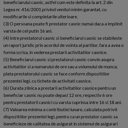
beneficiarului casnic, astfel cum este definita la art. 2 din
Legea nr. 416/2001 privind venitul minim garantat, cu
modificarile si completarile ulterioare.
(3) O persoana poate fi prestator casnic numai daca a implinit
varsta de cel putin 16 ani.
(4) Intre prestatorul casnic si beneficiarul casnic se stabileste
un raport juridic prin acordul de vointa al partilor, fara a avea o
forma scrisa, in vederea prestarii activitatilor casnice.
(5) Beneficiarul casnic si prestatorul casnic convin asupra
activitatilor si a numarului de ore sau a volumului de munca;
plata prestatorului casnic se face conform dispozitiilor
prezentei legi, cu tichete de activitati casnice.
(6) Durata zilnica a prestarii activitatilor casnice pentru un
beneficiar casnic nu poate depasi 12 ore, respectiv 6 ore
pentru prestatorii casnici cu varsta cuprinsa intre 16 si 18 ani.
(7) Valoarea minima a contributiei lunare, calculata potrivit
dispozitiilor prezentei legi, pentru ca un prestator casnic sa
beneficieze de calitatea de asigurat in sistemul de asigurari