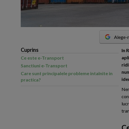
Alege-n
Cuprins
I
n R
apl
Ce este e-Transport
rid
Sanctiuni e-Transport
num
Care sunt principalele probleme intalnite in
ide
practica?
Ner
con
luc
tran
Ce