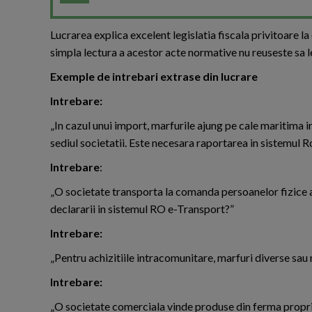
Lucrarea explica excelent legislatia fiscala privitoare la
simpla lectura a acestor acte normative nu reuseste sa 
Exemple de intrebari extrase din lucrare
Intrebare:
„In cazul unui import, marfurile ajung pe cale maritima in
sediul societatii. Este necesara raportarea in sistemul R
Intrebare
:
„O societate transporta la comanda persoanelor fizice au
declararii in sistemul RO e-Transport?”
Intrebare:
„Pentru achizitiile intracomunitare, marfuri diverse sau 
Intrebare:
„O societate comerciala vinde produse din ferma proprie (l