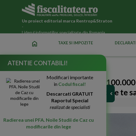
Un proiect editorial marca
Rentrop&Straton
-
Liderul informatiilor specializate din Romania
home
TAXE SI IMPOZITE
DECLARATI
ATENTIE CONTABILI!
Fiscalitatea.ro
»
Legislatia fiscala actualizata 2026
Modificari importante
e-Transport. Amenzi de 100.000 
in
Codul fiscal!
legii? 50 de raspunsuri care te s
Descarcati GRATUIT
Raportul Special
28-Oct-2025
1959
realizat de specialisti
Radierea unei PFA. Noile Studii de Caz cu
modificarile din lege