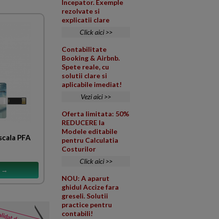
Incepator. Exemple
rezolvate si
explicatii clare
Click aici >>
Contabilitate
Booking & Airbnb.
Spete reale, cu
solutii clare si
aplicabile imediat!
Vezi aici >>
Oferta limitata: 50%
REDUCERE la
Modele editabile
scala PFA
pentru Calculatia
Costurilor
Click aici >>
s →
NOU: A aparut
ghidul Accize fara
greseli. Solutii
practice pentru
Declarare punct de lucru 
contabili!
NOUTATI