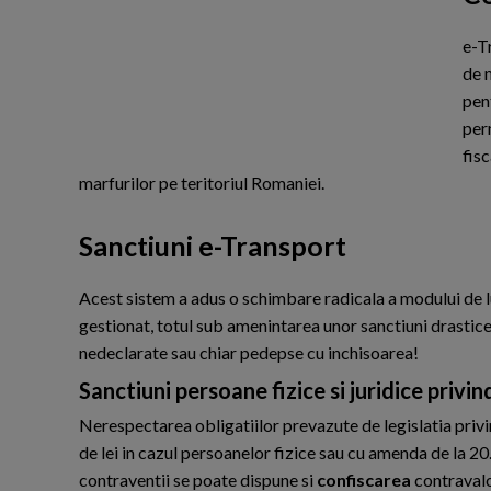
e
-T
de m
pent
per
fis
marfurilor pe teritoriul Romaniei.
Sanctiuni e-Transport
A
cest sistem a adus o schimbare radicala a modului de luc
gestionat, totul sub amenintarea unor sanctiuni drastice
nedeclarate sau chiar pedepse cu inchisoarea!
Sanctiuni persoane fizice si juridice privi
Nerespectarea obligatiilor prevazute de legislatia priv
de lei in cazul persoanelor fizice sau cu amenda de la 20.
contraventii se poate dispune si
confiscarea
contravalo