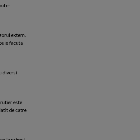
mul e-
zorul extern.
buie facuta
u diversi
rutier este
atit de catre
na la primul