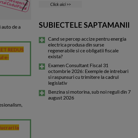
lidat de expertul
rtal Codul Fiscal
din Codul
Click aici >>
Conform ORDIN Nr. 508 din 20 
Fiscal
declararea sediilor secundare.
SUBIECTELE SAPTAMANII
i auto de a
Cand se percep accize pentru energia
electrica produsa din surse
 PRET REDUS
regenerabile si ce obligatii fiscale
exista?
ul e-
Examen Consultant Fiscal 31
octombrie 2026: Exemple de intrebari
si raspunsuri cu trimitere la cadrul
legislativ
Benzina si motorina, sub noi reguli din 7
august 2026
esionalism,
ucrari la