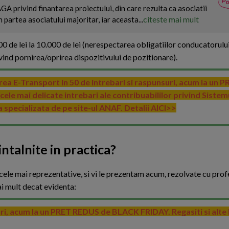
Va
Po
AGA privind finantarea proiectului, din care rezulta ca asociatii
citeste mai mult
 partea asociatului majoritar, iar aceasta...
 de lei la 10.000 de lei (nerespectarea obligatiilor conducatorulu
ind pornirea/oprirea dispozitivului de pozitionare).
rea E-Transport in 50 de intrebari si raspunsuri, acum la un
le mai delicate intrebari ale contribuabililor privind Sistem
a specializata de pe site-ul ANAF. Detalii AICI>>
ntalnite in practica?
 cele mai reprezentative, si vi le prezentam acum, rezolvate cu prof
mai mult decat evidenta:
uri, acum la un PRET REDUS de BLACK FRIDAY. Regasiti si alte l