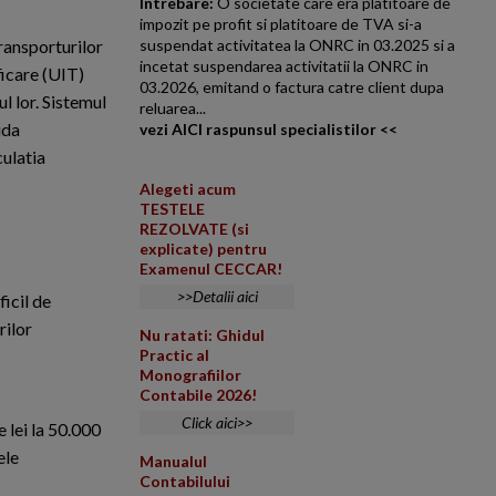
Intrebare:
O societate care era platitoare de
impozit pe profit si platitoare de TVA si-a
suspendat activitatea la ONRC in 03.2025 si a
ransporturilor
incetat suspendarea activitatii la ONRC in
ficare (UIT)
03.2026, emitand o factura catre client dupa
l lor. Sistemul
reluarea...
uda
vezi AICI raspunsul specialistilor <<
culatia
Alegeti acum
TESTELE
REZOLVATE (si
explicate) pentru
Examenul CECCAR!
>>Detalii aici
ficil de
rilor
Nu ratati: Ghidul
Practic al
Monografiilor
Contabile 2026!
Click aici>>
 lei la 50.000
ele
Manualul
Contabilului