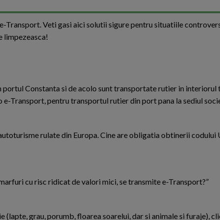
 e-Transport. Veti gasi aici solutii sigure pentru situatiile controve
le limpezeasca!
 portul Constanta si de acolo sunt transportate rutier in interiorul t
o e-Transport, pentru transportul rutier din port pana la sediul socie
toturisme rulate din Europa. Cine are obligatia obtinerii codului 
marfuri cu risc ridicat de valori mici, se transmite e-Transport?”
apte, grau, porumb, floarea soarelui, dar si animale si furaje), clie