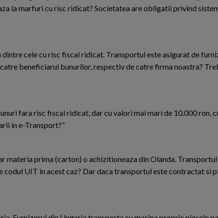
 la marfuri cu risc ridicat? Societatea are obligatii privind siste
dintre cele cu risc fiscal ridicat. Transportul este asigurat de furni
catre beneficiarul bunurilor, respectiv de catre firma noastra? Tre
uri fara risc fiscal ridicat, dar cu valori mai mari de 10.000 ron, c
arii in e-Transport?”
iar materia prima (carton) o achizitioneaza din Olanda. Transportul 
ze codul UIT in acest caz? Dar daca transportul este contractat si pl
ria. Furnizorul din Ungaria transporta cu masina proprie piesele pa