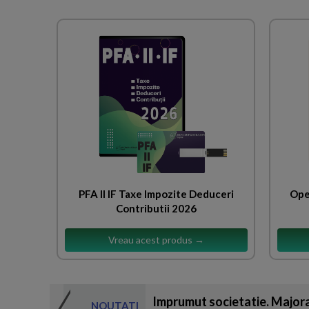
PFA II IF Taxe Impozite Deduceri
Ope
Contributii 2026
Vreau acest produs →
Imprumut societatie. Majora
NOUTATI