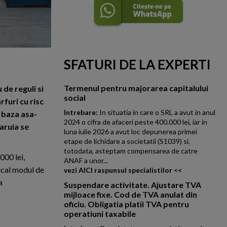
SFATURI DE LA EXPERTI
Termenul pentru majorarea capitalului
de reguli si
social
furi cu risc
Intrebare:
In situatia in care o SRL a avut in anul
n baza asa-
2024 o cifra de afaceri peste 400.000 lei, iar in
aruia se
luna iulie 2026 a avut loc depunerea primei
etape de lichidare a societatii (S1039) si,
totodata, asteptam compensarea de catre
000 lei,
ANAF a unor...
ical modul de
vezi AICI raspunsul specialistilor <<
a
Suspendare activitate. Ajustare TVA
mijloace fixe. Cod de TVA anulat din
oficiu. Obligatia platii TVA pentru
operatiuni taxabile