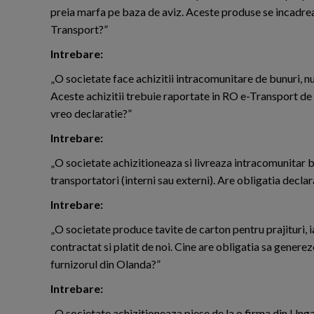
preia marfa pe baza de aviz. Aceste produse se incadreaza
Transport?”
Intrebare:
„O societate face achizitii intracomunitare de bunuri, nu 
Aceste achizitii trebuie raportate in RO e-Transport de 
vreo declaratie?”
Intrebare:
„O societate achizitioneaza si livreaza intracomunitar bun
transportatori (interni sau externi). Are obligatia declar
Intrebare:
„O societate produce tavite de carton pentru prajituri, 
contractat si platit de noi. Cine are obligatia sa genere
furnizorul din Olanda?”
Intrebare:
„O societate achizitioneaza piese de la o firma din Unga