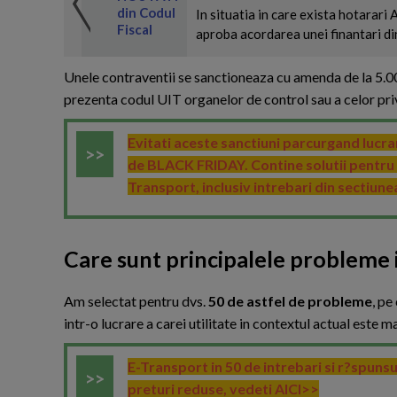
 de expertul
odul Fiscal
din Codul
In situatia in care exista hotarari 
Fiscal
aproba acordarea unei finantari din
Unele contraventii se sanctioneaza cu amenda de la 5.000
prezenta codul UIT organelor de control sau a celor priv
Evitati aceste sanctiuni parcurgand lucra
de BLACK FRIDAY. Contine solutii pentru ce
Transport, inclusiv intrebari din sectiune
Care sunt principalele probleme i
A
m selectat pentru dvs.
50 de astfel de probleme
, pe
intr-o lucrare a carei utilitate in contextul actual este 
E-Transport in 50 de intrebari si r?spuns
preturi reduse, vedeti AICI>>