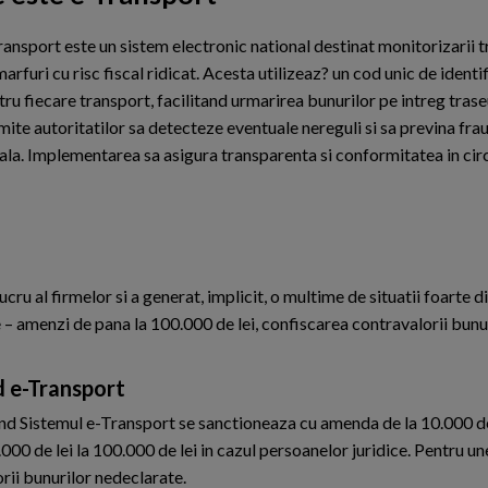
ransport este un sistem electronic national destinat monitorizarii t
arfuri cu risc fiscal ridicat. Acesta utilizeaz? un cod unic de identi
ru fiecare transport, facilitand urmarirea bunurilor pe intreg traseu
mite autoritatilor sa detecteze eventuale nereguli si sa previna fra
cala. Implementarea sa asigura transparenta si conformitatea in cir
ru al firmelor si a generat, implicit, o multime de situatii foarte di
 – amenzi de pana la 100.000 de lei, confiscarea contravalorii bunu
nd e-Transport
ind Sistemul e-Transport se sanctioneaza cu amenda de la 10.000 de
000 de lei la 100.000 de lei in cazul persoanelor juridice. Pentru un
rii bunurilor nedeclarate.