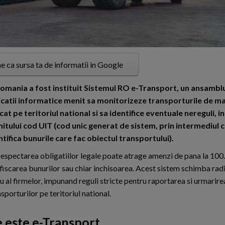
e ca sursa ta de informatii in Google
omania a fost instituit Sistemul RO e-Transport, un ansamblu 
icatii informatice menit sa monitorizeze transporturile de mar
icat pe teritoriul national si sa identifice eventuale nereguli, i
itului cod UIT (cod unic generat de sistem, prin intermediul c
ntifica bunurile care fac obiectul transportului).
espectarea obligatiilor legale poate atrage amenzi de pana la 100.
fiscarea bunurilor sau chiar inchisoarea. Acest sistem schimba rad
ru al firmelor, impunand reguli stricte pentru raportarea si urmarire
sporturilor pe teritoriul national.
 este e-Transport