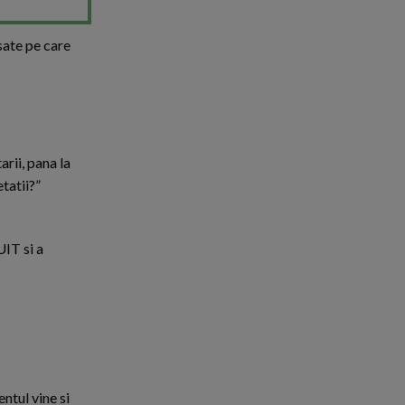
rsate pe care
arii, pana la
tatii?”
UIT si a
ntul vine si