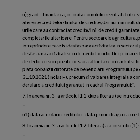
. . . . . . . . . .
u) grant - finantarea, in limita cumulului rezultat dintre
aferente creditelor/liniilor de credite, dar nu mai mult 
urile care au contractat credite/linii de credit garantate c
completarile ulterioare. Pentru sectoarele agricultura, 
intreprindere care isi desfasoara activitatea in sectorul
desfasoara activitatea in domeniul productiei primare de
de deducerea impozitelor sau a altor taxe. in cadrul sch
plata dobanzii datorate de beneficiarii Programului pe o 
31.10.2021 (inclusiv), precum si valoarea integrala a co
derulare a creditului garantat in cadrul Programului;".
7. In anexa nr. 3, la articolul 1.1, dupa litera u) se introd
"
u1) data acordarii creditului - data primei trageri a credi
8. In anexa nr. 3, la articolul 1.2, litera a) a alineatului (
"