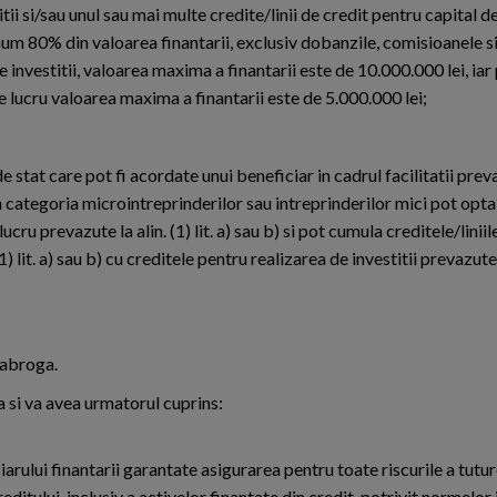
ii si/sau unul sau mai multe credite/linii de credit pentru capital de
mum 80% din valoarea finantarii, exclusiv dobanzile, comisioanele s
 investitii, valoarea maxima a finantarii este de 10.000.000 lei, iar
de lucru valoarea maxima a finantarii este de 5.000.000 lei;
tat care pot fi acordate unui beneficiar in cadrul facilitatii prevaz
in categoria microintreprinderilor sau intreprinderilor mici pot opt
cru prevazute la alin. (1) lit. a) sau b) si pot cumula creditele/liniil
 lit. a) sau b) cu creditele pentru realizarea de investitii prevazute la
e abroga.
ica si va avea urmatorul cuprins:
ciarului finantarii garantate asigurarea pentru toate riscurile a tutu
tului, inclusiv a activelor finantate din credit, potrivit normelor 