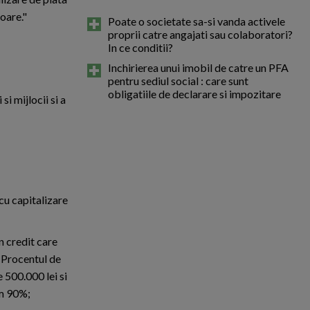
oare."
Poate o societate sa-si vanda activele
proprii catre angajati sau colaboratori?
In ce conditii?
Inchirierea unui imobil de catre un PFA
pentru sediul social : care sunt
obligatiile de declarare si impozitare
i mijlocii si a
 cu capitalizare
in credit care
. Procentul de
 500.000 lei si
um 90%;