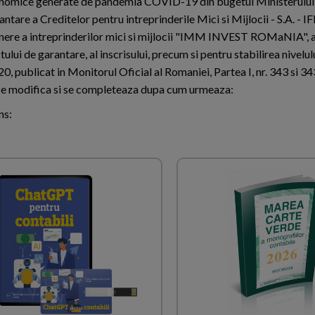
economice generate de pandemia COVID-19 din bugetul Ministerului
tare a Creditelor pentru intreprinderile Mici si Mijlocii - S.A. - I
nere a intreprinderilor mici si mijlocii "IMM INVEST ROMaNIA", 
tului de garantare, al inscrisului, precum si pentru stabilirea nivelu
0, publicat in Monitorul Oficial al Romaniei, Partea I, nr. 343 si 34
e, se modifica si se completeaza dupa cum urmeaza:
ns: