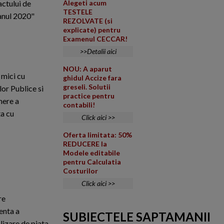
ctului de
Alegeti acum
TESTELE
 anul 2020"
REZOLVATE (si
explicate) pentru
Examenul CECCAR!
>>Detalii aici
NOU: A aparut
 mici cu
ghidul Accize fara
greseli. Solutii
or Publice si
practice pentru
nere a
contabili!
ta cu
Click aici >>
Oferta limitata: 50%
REDUCERE la
Modele editabile
pentru Calculatia
Costurilor
Click aici >>
re
enta a
SUBIECTELE SAPTAMANII
lizare de piata