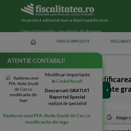
Un proiect editorial marca
Rentrop&Straton
-
Liderul informatiilor specializate din Romania
home
TAXE SI IMPOZITE
DECLARATI
ATENTIE CONTABILI!
Fiscalitatea.ro
»
Legislatia fiscala actualizata 2026
Modificari importante
Ordinul 2803/2020. Modificarea
in
Codul fiscal!
transfer al sumelor aferente gr
Descarcati GRATUIT
Raportul Special
06-Oct-2020
2446
realizat de specialisti
Radierea unei PFA. Noile Studii de Caz cu
Alege-n
modificarile din lege
O
rdinul nr. 2803/2020 pentru modificarea si comple