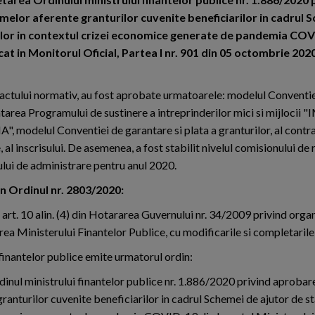
melor aferente granturilor cuvenite beneficiarilor in cadrul 
rilor in contextul crizei economice generate de pandemia COV
cat in Monitorul Oficial, Partea I nr. 901 din 05 octombrie 20
ctului normativ, au fost aprobate urmatoarele: modelul Conventie
area Programului de sustinere a intreprinderilor mici si mijloci
 modelul Conventiei de garantare si plata a granturilor, al contra
 al inscrisului. De asemenea, a fost stabilit nivelul comisionului de ri
lui de administrare pentru anul 2020.
n Ordinul nr. 2803/2020:
 art. 10 alin. (4) din Hotararea Guvernului nr. 34/2009 privind orga
ea Ministerului Finantelor Publice, cu modificarile si completarile 
 finantelor publice emite urmatorul ordin:
rdinul ministrului finantelor publice nr. 1.886/2020 privind aprobar
ranturilor cuvenite beneficiarilor in cadrul Schemei de ajutor de s