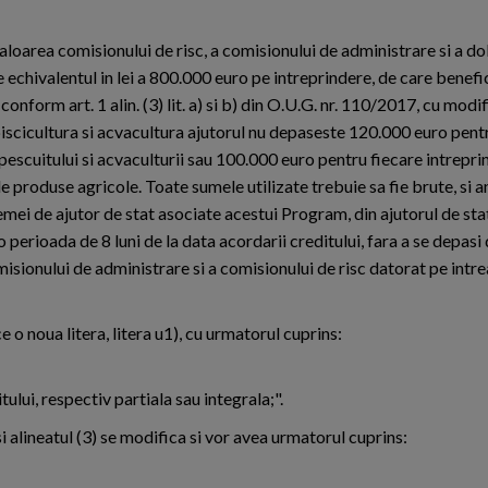
 valoarea comisionului de risc, a comisionului de administrare si a d
de echivalentul in lei a 800.000 euro pe intreprindere, de care bene
onform art. 1 alin. (3) lit. a) si b) din O.U.G. nr. 110/2017, cu modifi
piscicultura si acvacultura ajutorul nu depaseste 120.000 euro pent
 pescuitului si acvaculturii sau 100.000 euro pentru fiecare intreprin
 produse agricole. Toate sumele utilizate trebuie sa fie brute, si 
emei de ajutor de stat asociate acestui Program, din ajutorul de st
perioada de 8 luni de la data acordarii creditului, fara a se depasi
misionului de administrare si a comisionului de risc datorat pe intr
uce o noua litera, litera u1), cu urmatorul cuprins:
tului, respectiv partiala sau integrala;".
1) si alineatul (3) se modifica si vor avea urmatorul cuprins: