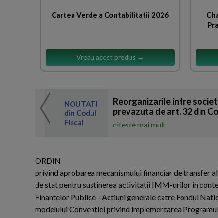
Cartea Verde a Contabilitatii 2026
Cha
Pra
Vreau acest produs →
Reorganizarile intre societ
 de expertul
NOUTATI
odul Fiscal
prevazuta de art. 32 din Co
din Codul
Fiscal
citeste mai mult
ORDIN
privind aprobarea mecanismului financiar de transfer al 
de stat pentru sustinerea activitatii IMM-urilor in co
Finantelor Publice - Actiuni generale catre Fondul Nation
modelului Conventiei privind implementarea Programului de