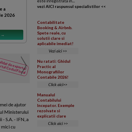
este inregistrata in...
vezi AICI raspunsul specialistilor <<
e a
le 2026
Contabilitate
Booking & Airbnb.
Spete reale, cu
s →
solutii clare si
aplicabile imediat!
Vezi aici >>
Modificare cod CAEN or
Nu ratati: Ghidul
lidat de expertul
NOUTATI
rtal Codul Fiscal
Practic al
din Codul
Suntem o organizatie profesion
Monografiilor
Fiscal
Medicali din Romania, infiin
Contabile 2026!
Click aici>>
Manualul
Contabilului
emei de ajutor
Incepator. Exemple
rezolvate si
ul Ministerului
explicatii clare
- S.A. - IFN, a
Click aici >>
 mici cu