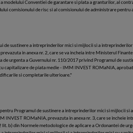
delului Conventiei de garantare si plata a granturilor, al contra
elului comisionului de risc si al comisionului de administrare pentru
 sustinere a intreprinderilor mici si mijlocii si a intreprinderilor
azuta in anexa nr. 2, care se va incheia intre Ministerul Finantel
nta de urgenta a Guvernului nr. 110/2017 privind Programul de susti
 mici cu capitalizare de piata medie - IMM INVEST ROMaNIA, aproba
ficarile si completarile ulterioare."
entru Programul de sustinere a intreprinderilor mici si mijlocii si a
 IMM INVEST ROMaNIA, prevazuta in anexa nr. 3, care se incheie int
t. 2 lit. b) din Normele metodologice de aplicare a Ordonantei de urg
intreprinderilor mici si mijlocii si a intreprinderilor mici cu capita