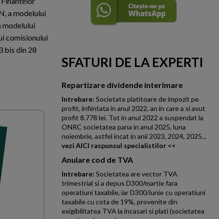
 Finantelor
FN, a modelului
a modelului
lui comisionului
3 bis din 28
SFATURI DE LA EXPERTI
Repartizare dividende interimare
Intrebare:
Societate platitoare de impozit pe
profit, infiintata in anul 2022, an in care a si avut
profit 8.778 lei. Tot in anul 2022 a suspendat la
ONRC societatea pana in anul 2025, luna
noiembrie, astfel incat in anii 2023, 2024, 2025...
vezi AICI raspunsul specialistilor <<
Anulare cod de TVA
Intrebare:
Societatea are vector TVA
trimestrial si a depus D300/martie fara
operatiuni taxabile, iar D300/iunie cu operatiuni
taxabile cu cota de 19%, provenite din
exigibilitatea TVA la incasari si plati (societatea