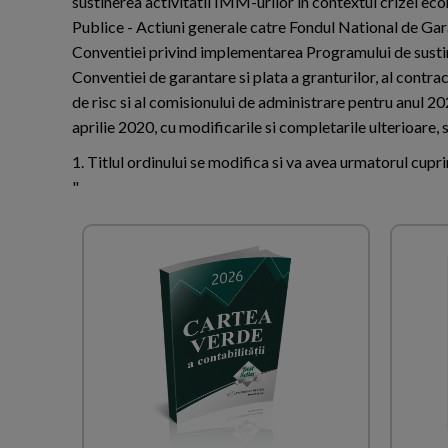
sustinerea activitatii IMM-urilor in contextul crizei 
Publice - Actiuni generale catre Fondul National de Garan
Conventiei privind implementarea Programului de susti
Conventiei de garantare si plata a granturilor, al contrac
de risc si al comisionului de administrare pentru anul 202
aprilie 2020, cu modificarile si completarile ulterioar
1. Titlul ordinului se modifica si va avea urmatorul cupri
"