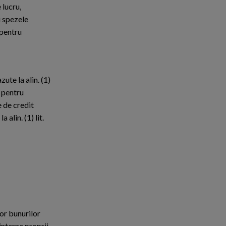
 lucru,
i spezele
 pentru
ute la alin. (1)
a pentru
e de credit
 alin. (1) lit.
ror bunurilor
interne proprii,