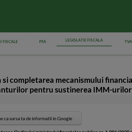
LEGISLATIE FISCALA
I FISCALE
PFA
TVA
 si completarea mecanismului financia
anturilor pentru sustinerea IMM-urilor
e ca sursa ta de informatii in Google
tarea Ordinului ministrului finantelor publice nr. 1.886/2020 