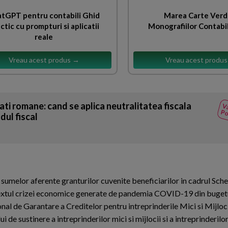
tGPT pentru contabili Ghid
Marea Carte Verd
ctic cu prompturi si aplicatii
Monografiilor Contabi
reale
Vreau acest produs →
Vreau acest produ
ati romane: cand se aplica neutralitatea fiscala
Va
Po
dul fiscal
sumelor aferente granturilor cuvenite beneficiarilor in cadrul Sch
ntextul crizei economice generate de pandemia COVID-19 din buget
al de Garantare a Creditelor pentru intreprinderile Mici si Mijlocii 
 sustinere a intreprinderilor mici si mijlocii si a intreprinderilor