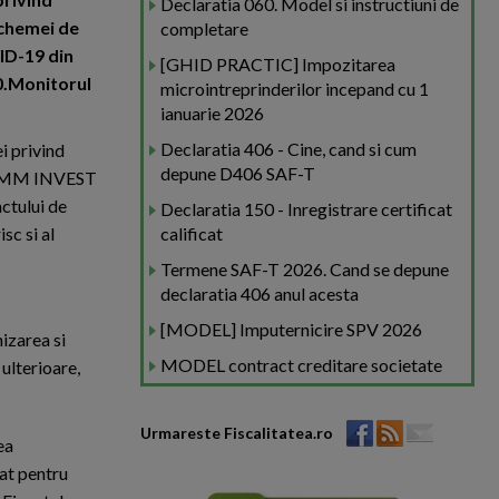
Declaratia 060. Model si instructiuni de
Schemei de
completare
ID-19 din
[GHID PRACTIC] Impozitarea
20.Monitorul
microintreprinderilor incepand cu 1
ianuarie 2026
Declaratia 406 - Cine, cand si cum
i privind
depune D406 SAF-T
i "IMM INVEST
ctului de
Declaratia 150 - Inregistrare certificat
sc si al
calificat
Termene SAF-T 2026. Cand se depune
declaratia 406 anul acesta
[MODEL] Imputernicire SPV 2026
nizarea si
MODEL contract creditare societate
ulterioare,
Urmareste Fiscalitatea.ro
ea
tat pentru