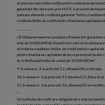
a) unul sau mai multe credite pentru realizarea de investit
garantate de catre stat, prin M.F.P., in procent de maxi
bancare aferente creditului garantat. Pentru creditele de
creditele/liniile de credit pentru finantarea capitalului 
. . . . . . . . . .
(3) Valoarea maxima cumulata a finantarilor garantate de s
este de 10.000.000 lei. Beneficiarii care se incadreaza 
acordarea creditelor/liniilor de credit pentru capital de lu
pentru finantarea capitalului de lucru prevazute la alin. (1)
a), in limita plafonului de cumul de 10.000.000 lei."
9. In anexa nr. 3, la articolul 1.2, alineatul (4) se abroga.
10. In anexa nr. 3, la articolul 3.1 alineatul (1), litera e) s
11. In anexa nr. 3, la articolul 3.4, alineatul (5) se modif
"
(5) Institutia de credit are obligatia de a solicita benefi
imobile/mobile asigurabile admise pentru garantarea credi