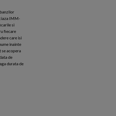
obanzilor
ficiaza IMM-
carile si
ru fiecare
dere care isi
anume inainte
at se acopera
 data de
eaga durata de