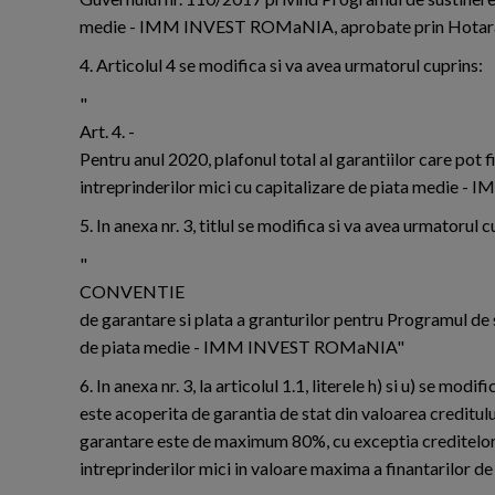
medie - IMM INVEST ROMaNIA, aprobate prin Hotararea 
4. Articolul 4 se modifica si va avea urmatorul cuprins:
"
Art. 4. -
Pentru anul 2020, plafonul total al garantiilor care pot f
intreprinderilor mici cu capitalizare de piata medie 
5. In anexa nr. 3, titlul se modifica si va avea urmatorul c
"
CONVENTIE
de garantare si plata a granturilor pentru Programul de su
de piata medie - IMM INVEST ROMaNIA"
6. In anexa nr. 3, la articolul 1.1, literele h) si u) se mo
este acoperita de garantia de stat din valoarea creditulu
garantare este de maximum 80%, cu exceptia creditelor a
intreprinderilor mici in valoare maxima a finantarilor 