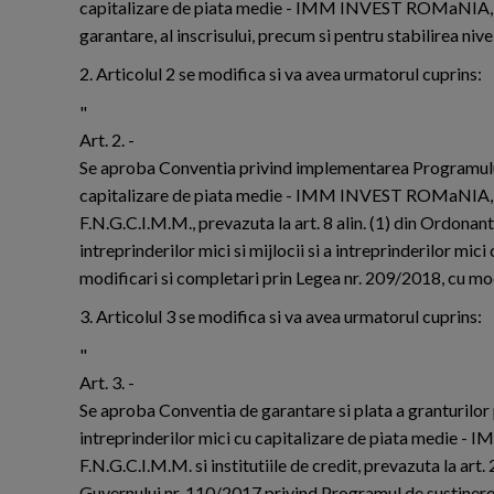
capitalizare de piata medie - IMM INVEST ROMaNIA, a mo
garantare, al inscrisului, precum si pentru stabilirea niv
2. Articolul 2 se modifica si va avea urmatorul cuprins:
"
Art. 2. -
Se aproba Conventia privind implementarea Programului de
capitalizare de piata medie - IMM INVEST ROMaNIA, prev
F.N.G.C.I.M.M., prevazuta la art. 8 alin. (1) din Ordona
intreprinderilor mici si mijlocii si a intreprinderilor
modificari si completari prin Legea nr. 209/2018, cu modi
3. Articolul 3 se modifica si va avea urmatorul cuprins:
"
Art. 3. -
Se aproba Conventia de garantare si plata a granturilor p
intreprinderilor mici cu capitalizare de piata medie -
F.N.G.C.I.M.M. si institutiile de credit, prevazuta la ar
Guvernului nr. 110/2017 privind Programul de sustinere a 