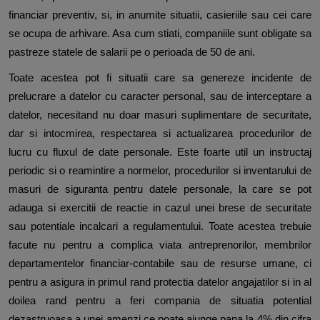
financiar preventiv, si, in anumite situatii, casieriile sau cei care
se ocupa de arhivare. Asa cum stiati, companiile sunt obligate sa
pastreze statele de salarii pe o perioada de 50 de ani.
Toate acestea pot fi situatii care sa genereze incidente de
prelucrare a datelor cu caracter personal, sau de interceptare a
datelor, necesitand nu doar masuri suplimentare de securitate,
dar si intocmirea, respectarea si actualizarea procedurilor de
lucru cu fluxul de date personale. Este foarte util un instructaj
periodic si o reamintire a normelor, procedurilor si inventarului de
masuri de siguranta pentru datele personale, la care se pot
adauga si exercitii de reactie in cazul unei brese de securitate
sau potentiale incalcari a regulamentului. Toate acestea trebuie
facute nu pentru a complica viata antreprenorilor, membrilor
departamentelor financiar-contabile sau de resurse umane, ci
pentru a asigura in primul rand protectia datelor angajatilor si in al
doilea rand pentru a feri compania de situatia potential
dezastruoasa a unei amenzi ce poate ajunge pana la 4% din cifra