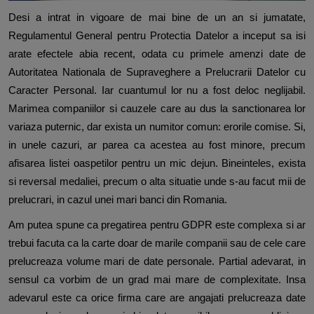
D
esi a intrat in vigoare de mai bine de un an si jumatate,
Regulamentul General pentru Protectia Datelor a inceput sa isi
arate efectele abia recent, odata cu primele amenzi date de
Autoritatea Nationala de Supraveghere a Prelucrarii Datelor cu
Caracter Personal. Iar cuantumul lor nu a fost deloc neglijabil.
Marimea companiilor si cauzele care au dus la sanctionarea lor
variaza puternic, dar exista un numitor comun: erorile comise. Si,
in unele cazuri, ar parea ca acestea au fost minore, precum
afisarea listei oaspetilor pentru un mic dejun. Bineinteles, exista
si reversal medaliei, precum o alta situatie unde s-au facut mii de
prelucrari, in cazul unei mari banci din Romania.
Am putea spune ca pregatirea pentru GDPR este complexa si ar
trebui facuta ca la carte doar de marile companii sau de cele care
prelucreaza volume mari de date personale. Partial adevarat, in
sensul ca vorbim de un grad mai mare de complexitate. Insa
adevarul este ca orice firma care are angajati prelucreaza date