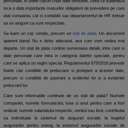
personale, in unele cazuri chiar date sensibile, ceea ce subliniaza
inca o data importanta masurilor obligatorii de prevedere pe care
atat compania, cat si contabilii sau departamentul de HR trebuie
sa se asigure ca sunt respectate.
Sa luam un caz simplu, precum un
stat de plata
. Un document
aparent banal. Nu e deloc adevarat, asa cum vom vedea mai
departe. Un stat de plata contine numeroase detalii, intre care si
date personale care intra in categoria datelor speciale, pentru
care se aplica un regim special. Regulamentul 679/2016 prevede
foarte clar conditiile de prelucrare si protejare a acestor date,
precum si conditiile de pastrare a evidentei lor si a evidentei
prelucrarii lor.
Care sunt informatiile continute de un stat de plata? Numele
companiei, numele formularului, luna si anul pentru care a fost
realizat, numele salariatului respectiv, venitul sau brut, contributia
sa individuala la sistemul de asigurari sociale, la bugetul
asigurarilor pentru somaj, la sistemul asigurarilor sociale de