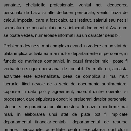
sanatate, cheltuielile profesionale, venitul net, deducerea
personala de baza si alte deduceri personale, venitul baza de
calcul, impozitul care a fost calculat si retinut, salariul sau net si
semnatura responsabilului care a intocmit documentul. Asa cum
se poate vedea, numeroase informatii au un caracter sensibil.
Problema devine si mai complexa avand in vedere ca un stat de
plata implica activitatea mai multor departamente si persoane, in
functie de marimea companiei. In cazul firmelor mici, poate fi
vorba de o singura persoana, de contabil. De multe ori, aceasta
activitate este externalizata, ceea ce complica si mai mult
lucrurile, fiind nevoie de o serie de documente suplimentare,
cuprinse in data policy agreement, acordul dintre operator si
procesator, care stipuleaza conditiile prelucrarii datelor personale,
stocarii si asigurarii securitatii acestora. In cazul unor firme mai
mari, in elaborarea unui stat de plata pot fi implicate
departamentul financiar-contabil, departamentul de resurse
umane, persoanele acreditate pentru exercitarea controlului