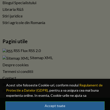
Blogul Specialistului
Libraria R&S
Stiri juridice
Stiri agricole din Romania
Pagini utile
RSS Flux RSS 2.0
Sitemap XML
Despre cookies
Termeni si conditii
Contact
Publicitate
Acest site foloseste Cookie-uri, conform noului
Regulament de
Protectie a Datelor (GDPR)
, pentru a va asigura cea mai buna
Privacy policy RO
experienta online. In esenta, Cookie-urile ne ajuta sa
imbunatatim continutul de pe site, oferindu-va dvs., cititorul, o
© 2026 Fiscalitatea.ro. Toate drepturile rezervate.
experienta online personalizata si mult mai rapida. Ele sunt
Accept toate