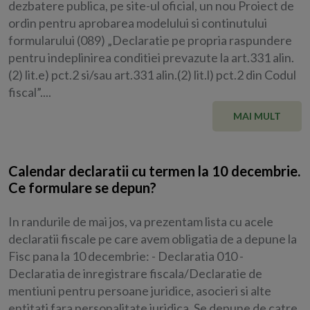
dezbatere publica, pe site-ul oficial, un nou Proiect de
ordin pentru aprobarea modelului si continutului
formularului (089) „Declaratie pe propria raspundere
pentru indeplinirea conditiei prevazute la art.331 alin.
(2) lit.e) pct.2 si/sau art.331 alin.(2) lit.l) pct.2 din Codul
fiscal”....
MAI MULT
Calendar declaratii cu termen la 10 decembrie.
Ce formulare se depun?
In randurile de mai jos, va prezentam lista cu acele
declaratii fiscale pe care avem obligatia de a depune la
Fisc pana la 10 decembrie: - Declaratia 010 -
Declaratia de inregistrare fiscala/Declaratie de
mentiuni pentru persoane juridice, asocieri si alte
entitati fara personalitate juridica. Se depune de catre