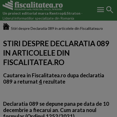
menu
search
Un proiect editorial marca
Rentrop&Straton
-
Liderul informatiilor specializate din Romania
Fiscalitatea.ro
Stiri despre Declaratia 089 in articolele din Fiscalitatea.ro
STIRI DESPRE DECLARATIA 089
IN ARTICOLELE DIN
FISCALITATEA.RO
Cautarea in Fiscalitatea.ro dupa
declaratia
089
a returnat
4
rezultate
Declaratia 089 se depune pana pe data de 10
decembrie a fiecarui an. Cum arata noul
formular (Ordinul 1252/2021)