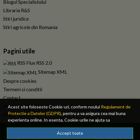
Blogul Specialistului
Libraria R&S
Stiri juridice
Stiri agricole din Romania
Pagini utile
RSS Flux RSS 2.0
Sitemap XML
Despre cookies
Termeni si conditii
Contact
Publicitate
Acest site foloseste Cookie-uri, conform noului
Regulament de
Protectie a Datelor (GDPR)
, pentru a va asigura cea mai buna
Privacy policy RO
experienta online. In esenta, Cookie-urile ne ajuta sa
imbunatatim continutul de pe site, oferindu-va dvs., cititorul, o
© 2026 Fiscalitatea.ro. Toate drepturile rezervate.
experienta online personalizata si mult mai rapida. Ele sunt
Accept toate
folosite doar de site-ul nostru si partenerii nostri de incredere.