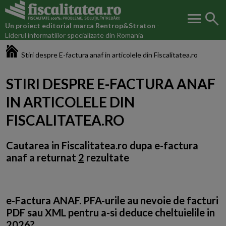
menu
search
Un proiect editorial marca
Rentrop&Straton
-
Liderul informatiilor specializate din Romania
Fiscalitatea.ro
Stiri despre E-factura anaf in articolele din Fiscalitatea.ro
STIRI DESPRE E-FACTURA ANAF
IN ARTICOLELE DIN
FISCALITATEA.RO
Cautarea in Fiscalitatea.ro dupa
e-factura
anaf
a returnat
2
rezultate
e-Factura ANAF. PFA-urile au nevoie de facturi
PDF sau XML pentru a-si deduce cheltuielile in
2026?