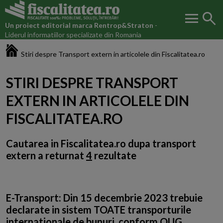
menu
search
Un proiect editorial marca
Rentrop&Straton
-
Liderul informatiilor specializate din Romania
Fiscalitatea.ro
Stiri despre Transport extern in articolele din Fiscalitatea.ro
STIRI DESPRE TRANSPORT
EXTERN IN ARTICOLELE DIN
FISCALITATEA.RO
Cautarea in Fiscalitatea.ro dupa
transport
extern
a returnat
4
rezultate
E-Transport: Din 15 decembrie 2023 trebuie
declarate in sistem TOATE transporturile
internationale de bunuri, conform OUG