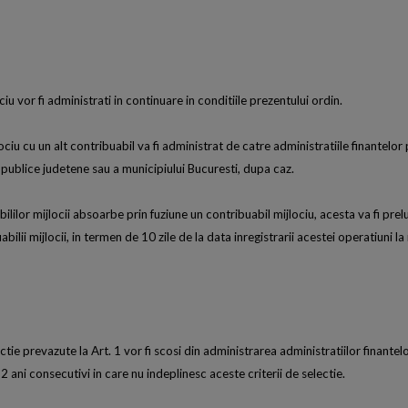
ciu vor fi administrati in continuare in conditiile prezentului ordin.
ociu cu un alt contribuabil va fi administrat de catre administratiile finantelor
or publice judetene sau a municipiului Bucuresti, dupa caz.
ililor mijlocii absoarbe prin fuziune un contribuabil mijlociu, acesta va fi prel
lii mijlocii, in termen de 10 zile de la data inregistrarii acestei operatiuni la 
lectie prevazute la Art. 1 vor fi scosi din administrarea administratiilor finante
2 ani consecutivi in care nu indeplinesc aceste criterii de selectie.