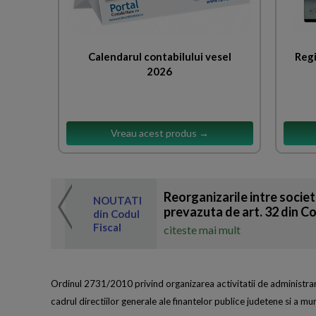
Calendarul contabilului vesel
Regi
2026
Vreau acest produs →
Reorganizarile intre societ
 de expertul
NOUTATI
odul Fiscal
prevazuta de art. 32 din Co
din Codul
Fiscal
citeste mai mult
Ordinul 2731/2010 privind organizarea activitatii de administrare a
cadrul directiilor generale ale finantelor publice judetene si a m