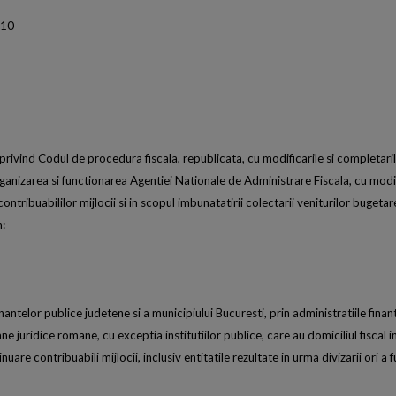
010
rivind Codul de procedura fiscala, republicata, cu modificarile si completarile 
ganizarea si functionarea Agentiei Nationale de Administrare Fiscala, cu modifi
ontribuabililor mijlocii si in scopul imbunatatirii colectarii veniturilor bugeta
n:
nantelor publice judetene si a municipiului Bucuresti, prin administratiile finan
e juridice romane, cu exceptia institutiilor publice, care au domiciliul fiscal in
re contribuabili mijlocii, inclusiv entitatile rezultate in urma divizarii ori a fu