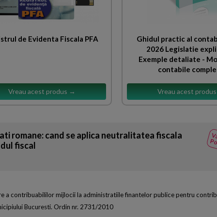
strul de Evidenta Fiscala PFA
Ghidul practic al contabi
2026 Legislatie expli
Exemple detaliate - Mo
contabile compl
Vreau acest produs →
Vreau acest produ
ati romane: cand se aplica neutralitatea fiscala
Va
Po
dul fiscal
 contribuabililor mijlocii la administratiile finantelor publice pentru contribua
unicipiului Bucuresti. Ordin nr. 2731/2010