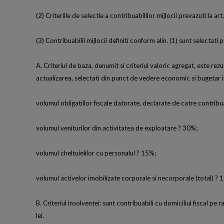
(2) Criteriile de selectie a contribuabililor mijlocii prevazuti la a
(3) Contribuabilii mijlocii definiti conform alin. (1) sunt selectati 
A. Criteriul de baza, denumit si criteriul valoric agregat, este rezul
actualizarea, selectati din punct de vedere economic si bugetar in
volumul obligatiilor fiscale datorate, declarate de catre contribu
volumul veniturilor din activitatea de exploatare ? 30%;
volumul cheltuielilor cu personalul ? 15%;
volumul activelor imobilizate corporale si necorporale (total) ? 
B. Criteriul insolventei: sunt contribuabili cu domiciliul fiscal pe 
lei.