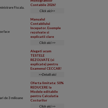
Monografiilor
Contabile 2026!
ministrare Fiscala.
Click aici>>
Manualul
Contabilului
Incepator. Exemple
 se face
rezolvate si
explicatii clare
Click aici >>
Alegeti acum
TESTELE
REZOLVATE (si
explicate) pentru
Examenul CECCAR!
>>Detalii aici
Oferta limitata: 50%
REDUCERE la
Modele editabile
pentru Calculatia
mari de 3 milioane
Costurilor
Click aici >>