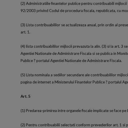
(2) Administratiile finantelor publice pentru contribuabili mijlocii
92/2003 privind Codul de procedura fiscala, republicata, cu modi
(3) Lista contribuabililor se actualizeaza anual, prin ordin al pre
art. 1.
(4) lista contribuabililor mijlocii prevazuta la alin. (3) si la art
Agentiei Nationale de Administrare Fiscala si se publica in Monito
Publice ? portalul Agentiei Nationale de Administrare Fiscala.
(5) Lista nominala a sediilor secundare ale contribuabililor mijloc
pagina de internet a Ministerului Finantelor Publice ? portalul Ag
Art. 5
(1) Predarea-primirea intre organele fiscale implicate se face pe
(2) Pentru contribuabilii selectati conform prevederilor art. 1 si 