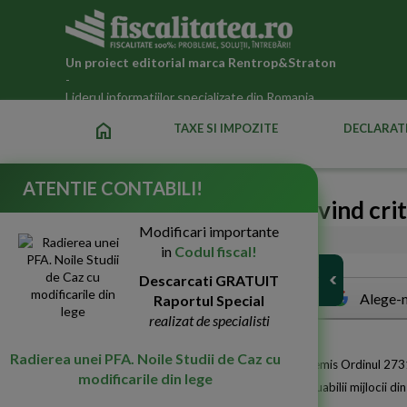
Un proiect editorial marca
Rentrop&Straton
-
Liderul informatiilor specializate din Romania
home
TAXE SI IMPOZITE
DECLARATI
ATENTIE CONTABILI!
ANAF anunta: Ordin privind criter
Modificari importante
09-Dec-2010
7582
in
Codul fiscal!
Descarcati GRATUIT
Alege-n
Raportul Special
realizat de specialisti
Radierea unei PFA. Noile Studii de Caz cu
A
gentia de Administrare a Finantelor Publice a emis Ordinul 2731/
modificarile din lege
administratiile finantelor publice pentru contribuabilii mijlocii di