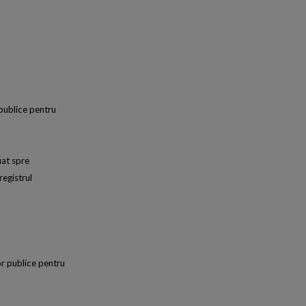
 publice pentru
uat spre
registrul
lor publice pentru