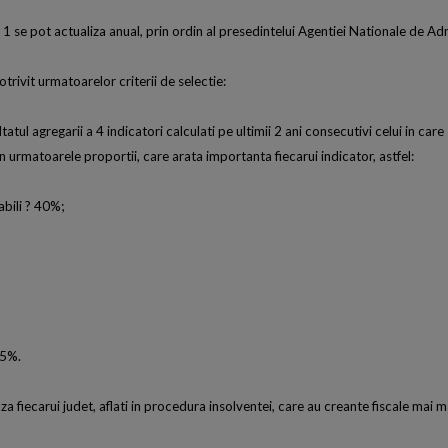
rt. 1 se pot actualiza anual, prin ordin al presedintelui Agentiei Nationale de Ad
potrivit urmatoarelor criterii de selectie:
tatul agregarii a 4 indicatori calculati pe ultimii 2 ani consecutivi celui in care
 urmatoarele proportii, care arata importanta fiecarui indicator, astfel:
abili ? 40%;
15%.
raza fiecarui judet, aflati in procedura insolventei, care au creante fiscale mai 