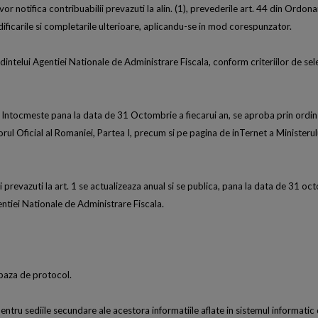
 vor notifica contribuabilii prevazuti la alin. (1), prevederile art. 44 din Ordon
ficarile si completarile ulterioare, aplicandu-se in mod corespunzator.
sedintelui Agentiei Nationale de Administrare Fiscala, conform criteriilor de sel
. 3 se Intocmeste pana la data de 31 Octombrie a fiecarui an, se aproba prin ordin
rul Oficial al Romaniei, Partea I, precum si pe pagina de inTernet a Ministerul
ii prevazuti la art. 1 se actualizeaza anual si se publica, pana la data de 31 oc
entiei Nationale de Administrare Fiscala.
 baza de protocol.
pentru sediile secundare ale acestora informatiile aflate in sistemul informatic