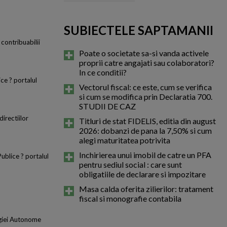
SUBIECTELE SAPTAMANII
 contribuabilii
Poate o societate sa-si vanda activele
proprii catre angajati sau colaboratori?
In ce conditii?
ice ? portalul
Vectorul fiscal: ce este, cum se verifica
si cum se modifica prin Declaratia 700.
STUDII DE CAZ
directiilor
Titluri de stat FIDELIS, editia din august
2026: dobanzi de pana la 7,50% si cum
alegi maturitatea potrivita
Inchirierea unui imobil de catre un PFA
Publice ? portalul
pentru sediul social : care sunt
obligatiile de declarare si impozitare
Masa calda oferita zilierilor: tratament
fiscal si monografie contabila
Regiei Autonome