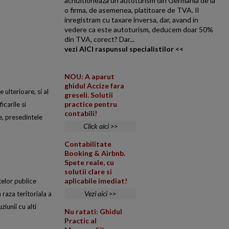
achizitioneaza un autoturism din Germania de la
o firma, de asemenea, platitoare de TVA. Il
inregistram cu taxare inversa, dar, avand in
vedere ca este autoturism, deducem doar 50%
din TVA, corect? Dar...
vezi AICI raspunsul specialistilor <<
NOU: A aparut
ghidul Accize fara
ulterioare, si al
greseli. Solutii
practice pentru
carile si
contabili!
re, presedintele
Click aici >>
Contabilitate
Booking & Airbnb.
Spete reale, cu
solutii clare si
aplicabile imediat!
telor publice
Vezi aici >>
 raza teritoriala a
ziunii cu alti
Nu ratati: Ghidul
Practic al