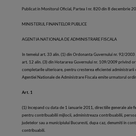
Publicat in Monitorul Oficial, Partea I nr. 820 din 8 decembrie 2
MINISTERUL FINANTELOR PUBLICE
AGENTIA NATIONALA DE ADMINISTRARE FISCALA
In temeiul art. 33 alin. (1) din Ordonanta Guvernului nr. 92/2003 p
art. 12 alin. (3) din Hotararea Guvernului nr. 109/2009 privind or
completarile ulterioare, pentru cresterea eficientei administrarii c
Agentiei Nationale de Administrare Fiscala emite urmatorul ordi
Art. 1
(1) Incepand cu data de 1 ianuarie 2011, directiile generale ale fi
pentru contribuabilii mijlocii, administreaza contribuabilii, persoan
judetelor sau a municipiului Bucuresti, dupa caz, denumiti in continua
contribuabili.