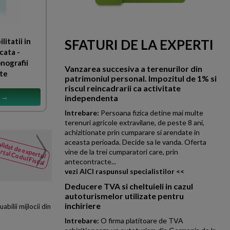
litatii in
SFATURI DE LA EXPERTI
cata -
nografii
Vanzarea succesiva a terenurilor din
ete
patrimoniul personal. Impozitul de 1% si
riscul reincadrarii ca activitate
s →
independenta
Intrebare:
Persoana fizica detine mai multe
terenuri agricole extravilane, de peste 8 ani,
achizitionate prin cumparare si arendate in
Taxa pe bunurile de mare
aceasta perioada. Decide sa le vanda. Oferta
lidat de expertul
NOUTATI
rtal Codul Fiscal
vine de la trei cumparatori care, prin
0,9%, iar formularul 216
din Codul
antecontracte...
Fiscal
citeste mai mult
vezi AICI raspunsul specialistilor <<
Deducere TVA si cheltuieli in cazul
autoturismelor utilizate pentru
inchiriere
bilii mijlocii din
Intrebare:
O firma platitoare de TVA