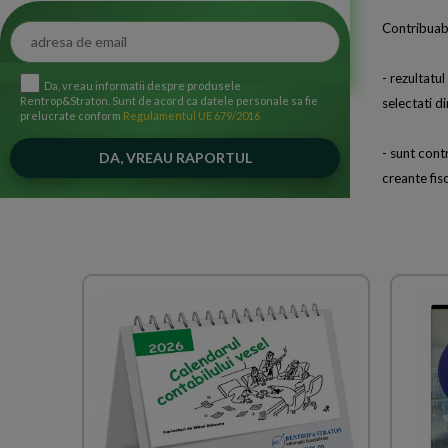
Contribuabil
- rezultatul
Da, vreau informatii despre produsele
Rentrop&Straton. Sunt de acord ca datele personale sa fie
selectati d
prelucrate conform
Regulamentul UE 679/2016
- sunt contr
creante fis