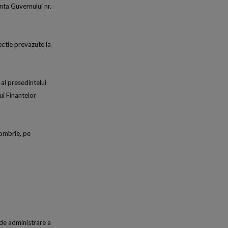
anta Guvernului nr.
ectie prevazute la
 al presedintelui
ui Finantelor
tombrie, pe
 de administrare a