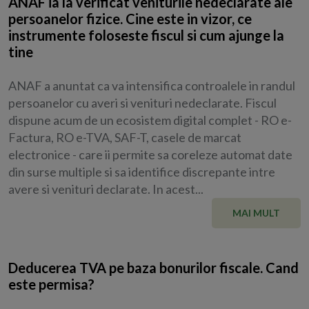
ANAF ia la verificat veniturile nedeclarate ale
persoanelor fizice. Cine este in vizor, ce
instrumente foloseste fiscul si cum ajunge la
tine
ANAF a anuntat ca va intensifica controalele in randul
persoanelor cu averi si venituri nedeclarate. Fiscul
dispune acum de un ecosistem digital complet - RO e-
Factura, RO e-TVA, SAF-T, casele de marcat
electronice - care ii permite sa coreleze automat date
din surse multiple si sa identifice discrepante intre
avere si venituri declarate. In acest...
MAI MULT
Deducerea TVA pe baza bonurilor fiscale. Cand
este permisa?