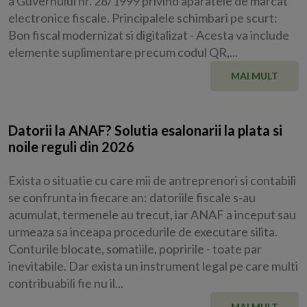
a Guvernului nr. 28/1999 privind aparatele de marcat
electronice fiscale. Principalele schimbari pe scurt:
Bon fiscal modernizat si digitalizat - Acesta va include
elemente suplimentare precum codul QR,...
MAI MULT
Datorii la ANAF? Solutia esalonarii la plata si
noile reguli din 2026
Exista o situatie cu care mii de antreprenori si contabili
se confrunta in fiecare an: datoriile fiscale s-au
acumulat, termenele au trecut, iar ANAF a inceput sau
urmeaza sa inceapa procedurile de executare silita.
Conturile blocate, somatiile, popririle - toate par
inevitabile. Dar exista un instrument legal pe care multi
contribuabili fie nu il...
MAI MULT