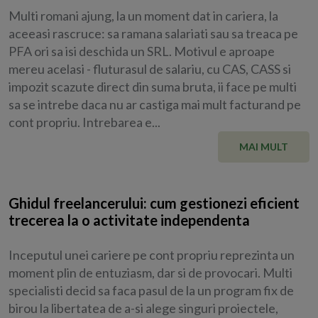
Multi romani ajung, la un moment dat in cariera, la
aceeasi rascruce: sa ramana salariati sau sa treaca pe
PFA ori sa isi deschida un SRL. Motivul e aproape
mereu acelasi - fluturasul de salariu, cu CAS, CASS si
impozit scazute direct din suma bruta, ii face pe multi
sa se intrebe daca nu ar castiga mai mult facturand pe
cont propriu. Intrebarea e...
MAI MULT
Ghidul freelancerului: cum gestionezi eficient
trecerea la o activitate independenta
Inceputul unei cariere pe cont propriu reprezinta un
moment plin de entuziasm, dar si de provocari. Multi
specialisti decid sa faca pasul de la un program fix de
birou la libertatea de a-si alege singuri proiectele,