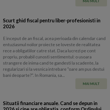
MAI MULT
Scurt ghid fiscal pentru liber-profesionisti in
2026
E inceput de an fiscal, acea perioada din calendar cand
entuziasmul noilor proiecte se loveste de realitatea
rece a obligatiilor catre stat. Daca lucrezi pe cont
propriu, probabil cunosti sentimentul: o usoara
strangere de inima cand te gandesti la scadente, la
regularizari si la vesnica intrebare "oare am pus destui
bani deoparte?". In Romania, sa...
MAI MULT
Situatii financiare anuale. Cand se depun in
2026 si cine are obligatia, conform Ordinului