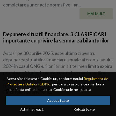
completarea unor acte normative. Iar...
MAI MULT
Depunere situatii financiare. 3 CLARIFICARI
importante cu privire la semnarea bilanturilor
Astazi, pe 30 aprilie 2025, este ultima zi pentru
depunerea situatiilor financiare anuale aferente anului
2024 in cazul ONG-urilor, iar un alt termen limita expira
pe data de 2 iunie. In acest context, venim in sprijinul
contribuabililor si oferim cateva clarificari, asa cum au
Acest site foloseste Cookie-uri, conform noului
Regulament de
Protectie a Datelor (GDPR)
, pentru a va asigura cea mai buna
fost explicate de reprezentantii Ministerului
experienta online. In esenta, Cookie-urile ne ajuta sa
Finantelor, cu privire la...
imbunatatim continutul de pe site, oferindu-va dvs., cititorul, o
experienta online personalizata si mult mai rapida. Ele sunt
Accept toate
MAI MULT
folosite doar de site-ul nostru si partenerii nostri de incredere.
Administrează
Refuză toate
Click
AICI
pentru detalii despre politica de Cookie-uri.