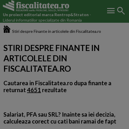
menu
search
Un proiect editorial marca
Rentrop&Straton
-
Liderul informatiilor specializate din Romania
Fiscalitatea.ro
Stiri despre Finante in articolele din Fiscalitatea.ro
STIRI DESPRE FINANTE IN
ARTICOLELE DIN
FISCALITATEA.RO
Cautarea in Fiscalitatea.ro dupa
finante
a
returnat
4651
rezultate
Salariat, PFA sau SRL? Inainte sa iei decizia,
calculeaza corect cu cati bani ramai de fapt