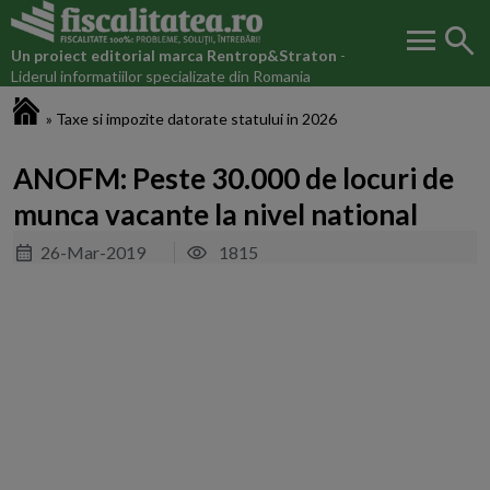
menu
search
Un proiect editorial marca
Rentrop&Straton
-
Liderul informatiilor specializate din Romania
Fiscalitatea.ro
»
Taxe si impozite datorate statului in 2026
ANOFM: Peste 30.000 de locuri de
munca vacante la nivel national
26-Mar-2019
1815