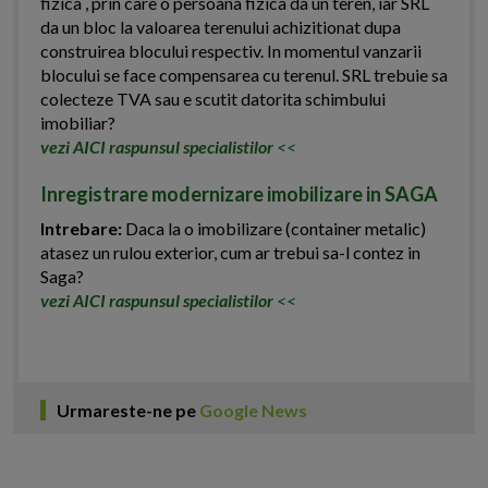
fizica , prin care o persoana fizica da un teren, iar SRL
da un bloc la valoarea terenului achizitionat dupa
construirea blocului respectiv. In momentul vanzarii
blocului se face compensarea cu terenul. SRL trebuie sa
colecteze TVA sau e scutit datorita schimbului
imobiliar?
vezi AICI raspunsul specialistilor
<<
Inregistrare modernizare imobilizare in SAGA
Intrebare:
Daca la o imobilizare (container metalic)
atasez un rulou exterior, cum ar trebui sa-l contez in
Saga?
vezi AICI raspunsul specialistilor
<<
Urmareste-ne pe
Google News