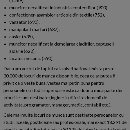
(1.269),
muncitor necalificat in industria confectiilor (900),
confectioner-asamblor articole din textile (752),
vanzator (690),
manipulant marfuri (637),
casier (635),
muncitor necalificat la demolarea cladirilor, captuseli
zidarie (622),
lacatus mecanic (590).
Daca am vorbit de faptul ca la nivel national exista peste
30.000 de locuri de munca disponibile, ceea ce ar putea fi
privit ca o veste buna, vestea mai putin buna pentru
persoanele cu studii superioare este ca doar o mica parte din
joburi le sunt destinate (inginer in diferite domenii de
activitate, programator, manager, medic, contabil etc.).
Cele mai multe locuri de munca sunt destinate persoanelor cu
studii liceale, postliceale sau profesionale, mai exact 18.291 de
joburi vacante. Restul, pana la 30.225 de joburi vacante la nivel