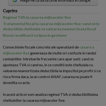
Alege-ne ca sursa ta de informatii in Google
Cuprins
Regimul TVA la casarea mijloacelor fixe
Tratamentul fiscal la casarea mijloacelor fixe: cand este
deductibila cheltuiala cu valoarea neamortizata fiscal
Riscul recalificarii ca lipsa in gestiune
C
onsecintele fiscale concrete ale operatiunii de
casare a
mijloacelor fixe
genereaza de multe ori confuzie in randul
contabililor. Intrebarile frecvente care apar sunt: cand se
ajusteaza TVA si cand nu, in ce conditii este cheltuiala cu
valoarea neamortizata deductibila la impozitul pe profit si ce
risca firma daca, la un control ANAF, casarea nu poate fi
dovedita cu acte.
In acest articol vom analiza regimul TVA si deductibilitatea
cheltuielilor la casarea mijloacelor fixe.