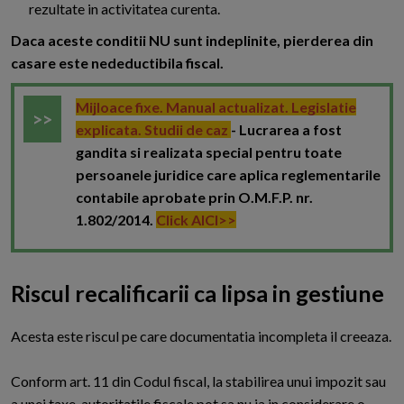
rezultate in activitatea curenta.
Daca aceste conditii NU sunt indeplinite, pierderea din
casare este nedeductibila fiscal.
Mijloace fixe. Manual actualizat. Legislatie
explicata. Studii de caz
- Lucrarea a fost
gandita si realizata special pentru toate
persoanele juridice care aplica reglementarile
contabile aprobate prin O.M.F.P. nr.
1.802/2014.
Click AICI>>
Riscul recalificarii ca lipsa in gestiune
A
cesta este riscul pe care documentatia incompleta il creeaza.
Conform art. 11 din Codul fiscal, la stabilirea unui impozit sau
a unei taxe, autoritatile fiscale pot sa nu ia in considerare o