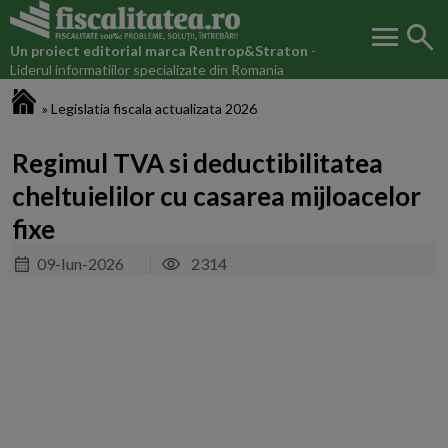
menu
search
Un proiect editorial marca
Rentrop&Straton
-
Liderul informatiilor specializate din Romania
Fiscalitatea.ro
»
Legislatia fiscala actualizata 2026
Regimul TVA si deductibilitatea
cheltuielilor cu casarea mijloacelor
fixe
09-Iun-2026
2314