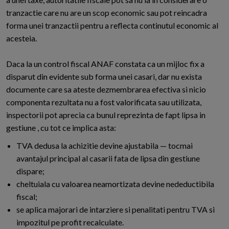
tranzactie care nu are un scop economic sau pot reincadra
forma unei tranzactii pentru a reflecta continutul economic al
acesteia.
Daca la un control fiscal ANAF constata ca un mijloc fix a
disparut din evidente sub forma unei casari, dar nu exista
documente care sa ateste dezmembrarea efectiva si nicio
componenta rezultata nu a fost valorificata sau utilizata,
inspectorii pot aprecia ca bunul reprezinta de fapt lipsa in
gestiune , cu tot ce implica asta:
TVA dedusa la achizitie devine ajustabila — tocmai
avantajul principal al casarii fata de lipsa din gestiune
dispare;
cheltuiala cu valoarea neamortizata devine nedeductibila
fiscal;
se aplica majorari de intarziere si penalitati pentru TVA si
impozitul pe profit recalculate.