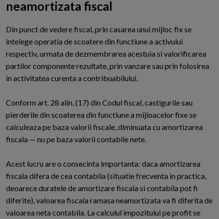
neamortizata fiscal
D
in punct de vedere fiscal, prin casarea unui mijloc fix se
intelege operatia de scoatere din functiune a activului
respectiv, urmata de dezmembrarea acestuia si valorificarea
partilor componente rezultate, prin vanzare sau prin folosirea
in activitatea curenta a contribuabilului.
Conform art. 28 alin. (17) din Codul fiscal, castigurile sau
pierderile din scoaterea din functiune a mijloacelor fixe se
calculeaza pe baza valorii fiscale, diminuata cu amortizarea
fiscala — nu pe baza valorii contabile nete.
Acest lucru are o consecinta importanta: daca amortizarea
fiscala difera de cea contabila (situatie frecventa in practica,
deoarece duratele de amortizare fiscala si contabila pot fi
diferite), valoarea fiscala ramasa neamortizata va fi diferita de
valoarea neta contabila. La calculul impozitului pe profit se