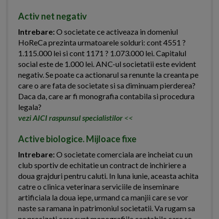
Activ net negativ
Intrebare:
O societate ce activeaza in domeniul
HoReCa prezinta urmatoarele solduri: cont 4551 ?
1.115.000 lei si cont 1171 ? 1.073.000 lei. Capitalul
social este de 1.000 lei. ANC-ul societatii este evident
negativ. Se poate ca actionarul sa renunte la creanta pe
care o are fata de societate si sa diminuam pierderea?
Daca da, care ar fi monografia contabila si procedura
legala?
vezi AICI raspunsul specialistilor
<<
Active biologice. Mijloace fixe
Intrebare:
O societate comerciala are incheiat cu un
club sportiv de echitatie un contract de inchiriere a
doua grajduri pentru caluti. In luna iunie, aceasta achita
catre o clinica veterinara serviciile de inseminare
artificiala la doua iepe, urmand ca manjii care se vor
naste sa ramana in patrimoniul societatii. Va rugam sa
ne precizati care sunt monografiile contabile care se