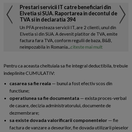
Prestari servicii IT catre beneficiari din
Elvetia si SUA. Raportarea in decontul de
TVA si in declaratia 394
Un PFA presteaza servicii IT, are 2 clienti, unul din
Elvetia si din SUA. A devenit platitor de TVA, emite
factura fara TVA, conform regulii de baza, B&B,
citeste mai mult
neimpozabila in Romania...
Pentru ca aceasta cheltuiala sa fie integral deductibila, trebuie
indeplinite CUMULATIV:
casarea sa fie reala
— bunul a fost efectiv scos din
functiune;
operatiunea sa fie documentata
— exista proces-verbal
de casare, decizia administratorului, documente de
dezmembrare;
sa existe dovada valorificarii componentelor
— fie
factura de vanzare a deseurilor, fie dovada utilizarii pieselor