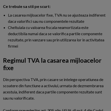
Ce trebuie sa stii pe scurt:
La casarea mijloacelor fixe, TVA nu se ajusteaza indiferent
daca valorifici sau nu componentele rezultate
Cheltuiala cu valoarea fiscala neamortizata este
deductibila numai daca se valorifica partile componente
rezultate, prin vanzare sau prin utilizarea lor in activitatea
firmei
Regimul TVA la casarea mijloacelor
fixe
D
in perspectiva TVA, prin casare se intelege operatiunea de
scoatere din functiune a activului, urmata de dezmembrarea
acestuia, indiferent daca partile componente rezultate sunt
sau nu valorificate.
Conform prevederilor art. 305 alin. (4) lit. d) pct. 4 din Codul