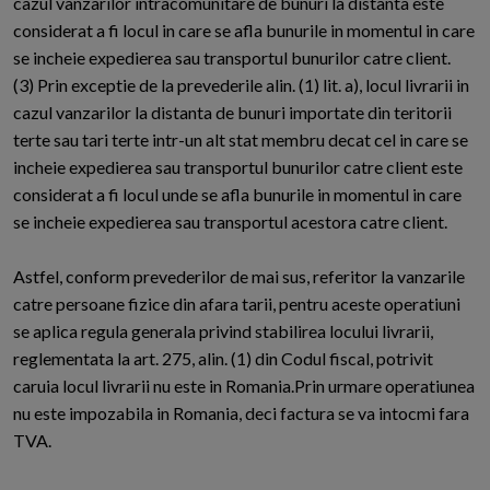
cazul vanzarilor intracomunitare de bunuri la distanta este
considerat a fi locul in care se afla bunurile in momentul in care
se incheie expedierea sau transportul bunurilor catre client.
(3) Prin exceptie de la prevederile alin. (1) lit. a), locul livrarii in
cazul vanzarilor la distanta de bunuri importate din teritorii
terte sau tari terte intr-un alt stat membru decat cel in care se
incheie expedierea sau transportul bunurilor catre client este
considerat a fi locul unde se afla bunurile in momentul in care
se incheie expedierea sau transportul acestora catre client.
Astfel, conform prevederilor de mai sus, referitor la vanzarile
catre persoane fizice din afara tarii, pentru aceste operatiuni
se aplica regula generala privind stabilirea locului livrarii,
reglementata la art. 275, alin. (1) din Codul fiscal, potrivit
caruia locul livrarii nu este in Romania.Prin urmare operatiunea
nu este impozabila in Romania, deci factura se va intocmi fara
TVA.