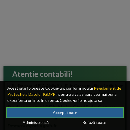
Atentie contabili!
Acest site foloseste Cookie-uri, conform noului
Regulament de
Protectie a Datelor (GDPR)
, pentru a va asigura cea mai buna
Raport GRATUIT
experienta online. In esenta, Cookie-urile ne ajuta sa
Radierea unei PFA. Noile Studii de Caz cu
imbunatatim continutul de pe site, oferindu-va dvs., cititorul, o
experienta online personalizata si mult mai rapida. Ele sunt
Accept toate
modificarile din lege
folosite doar de site-ul nostru si partenerii nostri de incredere.
Administrează
Refuză toate
Click
AICI
pentru detalii despre politica de Cookie-uri.
Descarca raportul gratuit