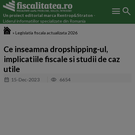
menu
search
Un proiect editorial marca
Rentrop&Straton
-
Liderul informatiilor specializate din Romania
Fiscalitatea.ro
»
Legislatia fiscala actualizata 2026
Ce inseamna dropshipping-ul,
implicatiile fiscale si studii de caz
utile
15-Dec-2023
6654