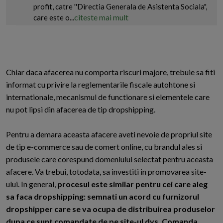
profit, catre ''Directia Generala de Asistenta Sociala",
citeste mai mult
care este o...
Chiar daca afacerea nu comporta riscuri majore, trebuie sa fiti
informat cu privire la reglementarile fiscale autohtone si
internationale, mecanismul de functionare si elementele care
nu pot lipsi din afacerea de tip dropshipping.
Pentru a demara aceasta afacere aveti nevoie de propriul site
de tip e-commerce sau de comert online, cu brandul ales si
produsele care corespund domeniului selectat pentru aceasta
afacere. Va trebui, totodata, sa investiti in promovarea site-
ului. In general,
procesul este similar pentru cei care aleg
sa faca dropshipping: semnati un acord cu furnizorul
dropshipper care se va ocupa de distribuirea produselor
dupa ce sunt comandate de pe site-ul dvs. Comanda