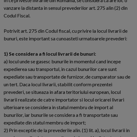
In ce priveste livrarile din Romania, se considera ca are loc o
vanzare la distanta in sensul prevederilor art. 275 alin (2) din
Codul Fiscal.
Potrivit art. 275 din Codul fiscal, cu privire la locul livrarii de
bunuri, este important sa cunoasteti urmatoarele prevederi:
1) Se considera a fi locul livrarii de bunuri:
a) locul unde se gasesc bunurile in momentul cand incepe
expedierea sau transportul, in cazul bunurilor care sunt
expediate sau transportate de furnizor, de cumparator sau de
un tert. Daca locul livrarii, stabilit conform prezentei
prevederi, se situeaza in afara teritoriului european, locul
livrarii realizate de catre importator si locul oricarei livrari
ulterioare se considera in statul membru de import al
bunurilor, iar bunurile se considera a fi transportate sau
expediate din statul membru de import;
2) Prin exceptie de la prevederile alin. (1) lit. a), locul livrarii in