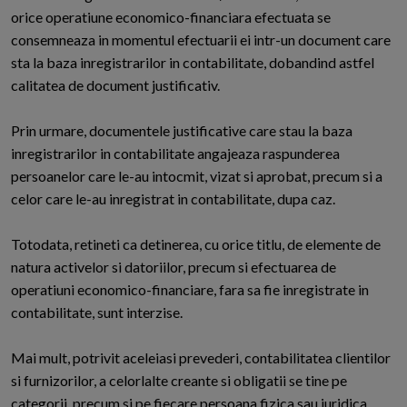
orice operatiune economico-financiara efectuata se
consemneaza in momentul efectuarii ei intr-un document care
sta la baza inregistrarilor in contabilitate, dobandind astfel
calitatea de document justificativ.
Prin urmare, documentele justificative care stau la baza
inregistrarilor in contabilitate angajeaza raspunderea
persoanelor care le-au intocmit, vizat si aprobat, precum si a
celor care le-au inregistrat in contabilitate, dupa caz.
Totodata, retineti ca detinerea, cu orice titlu, de elemente de
natura activelor si datoriilor, precum si efectuarea de
operatiuni economico-financiare, fara sa fie inregistrate in
contabilitate, sunt interzise.
Mai mult, potrivit aceleiasi prevederi, contabilitatea clientilor
si furnizorilor, a celorlalte creante si obligatii se tine pe
categorii, precum si pe fiecare persoana fizica sau juridica.