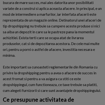
bucura de mare succes, mai ales datorita unor posibilitati
variate de a construi si aplica aceasta afacere. In principal, e un
mod de intermediere a marfurilor, iar interfata afacerii este
reprezentata de un magazin online. Detinatorul unei afaceri de
tip dropshipping nu trebuie sa cumpere aceste produse si nici
sa aiba un depozit in care sa le pastreze pana la momentul
achizitiei. Exista terti care se ocupa atat de livrarea
produselor, cat si de depozitarea acestora. De cele mai multe
ori, pentru a porni o astfel de afacere, investitia necesara e
minima.
Este important sa cunoasteti reglementarile din Romania cu
privire la dropshipping pentru a avea o afacere de succes in
acest fromat si pentru a va asigura ca stiti ce este
dropshippingul, cum functioneaza, ce taxe trebuie sa platiti,
cum alegeti furnizorii si care sunt avantajele dropshippingului.
Ce presupune activitatea de