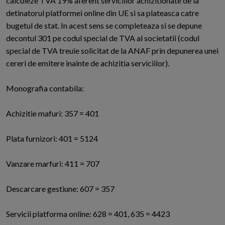
calculeze TVA 19% aferent serviciilor achizitionate de la
detinatorul platformei online din UE si sa plateasca catre
bugetul de stat. In acest sens se completeaza si se depune
decontul 301 pe codul special de TVA al societatii (codul
special de TVA treuie solicitat de la ANAF prin depunerea unei
cereri de emitere inainte de achizitia serviciilor).
Monografia contabila:
Achizitie mafuri: 357 = 401
Plata furnizori: 401 = 5124
Vanzare marfuri: 411 = 707
Descarcare gestiune: 607 = 357
Servicii platforma online: 628 = 401, 635 = 4423