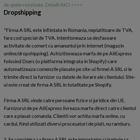
de spete rezolvate. Detalii AICI >>>>
Dropshipping
"Firma A SRL este infiintata in Romania, neplatitoare de TVA,
fara cod special de TVA. Intentioneaza sa desfasoare
activitate de comert cu amanuntul prin internet (magazi­n
online/dropshipping). Achizitioneaza marfa de pe AliExpress
folosind Dsers (o platforma integrata in Shopify) care
automatizeaza comenzile plasate pe site-ul firmei A SRL si le
trimite direct la furnizor cu datele de livrare ale clientului. Site-
ul este creat de firma A SRL in totalitate pe Shopify.
Firma A SRL vinde catre persoane fizice si juridice din UE.
Furnizorul de pe AliExpress livreaza marfa direct catre clientul
care a plasat comanda. Clientii vor achita marfa online, cu
cardul, fiind utilizati diversi procesatori de plati, nu ramburs.
1. Se considera ca firma A SRL este importator si trebuie sa