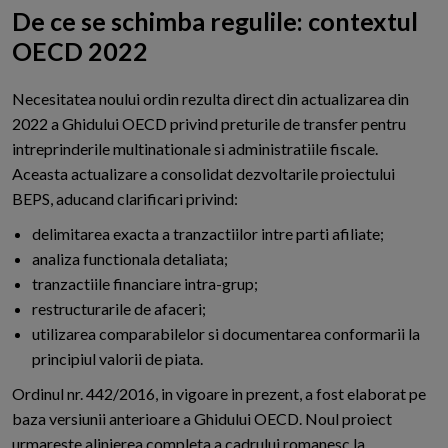
De ce se schimba regulile: contextul
OECD 2022
N
ecesitatea noului ordin rezulta direct din actualizarea din
2022 a Ghidului OECD privind preturile de transfer pentru
intreprinderile multinationale si administratiile fiscale.
Aceasta actualizare a consolidat dezvoltarile proiectului
BEPS, aducand clarificari privind:
delimitarea exacta a tranzactiilor intre parti afiliate;
analiza functionala detaliata;
tranzactiile financiare intra-grup;
restructurarile de afaceri;
utilizarea comparabilelor si documentarea conformarii la
principiul valorii de piata.
Ordinul nr. 442/2016, in vigoare in prezent, a fost elaborat pe
baza versiunii anterioare a Ghidului OECD. Noul proiect
urmareste alinierea completa a cadrului romanesc la