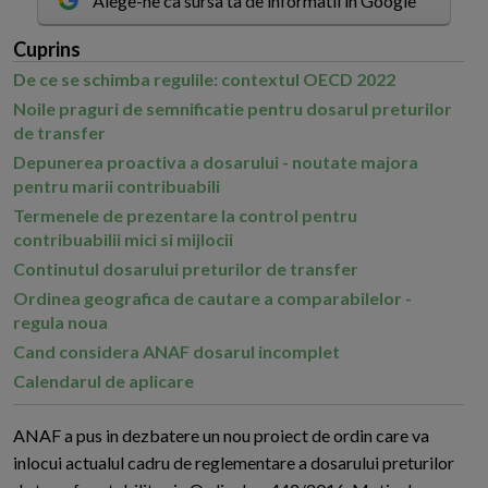
Alege-ne ca sursa ta de informatii in Google
Cuprins
De ce se schimba regulile: contextul OECD 2022
Noile praguri de semnificatie pentru dosarul preturilor
de transfer
Depunerea proactiva a dosarului - noutate majora
pentru marii contribuabili
Termenele de prezentare la control pentru
contribuabilii mici si mijlocii
Continutul dosarului preturilor de transfer
Ordinea geografica de cautare a comparabilelor -
regula noua
Cand considera ANAF dosarul incomplet
Calendarul de aplicare
A
NAF a pus in dezbatere un nou proiect de ordin care va
inlocui actualul cadru de reglementare a dosarului preturilor