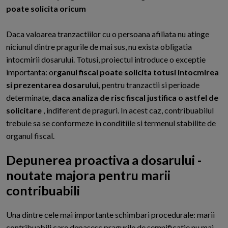
poate solicita oricum
Daca valoarea tranzactiilor cu o persoana afiliata nu atinge
niciunul dintre pragurile de mai sus, nu exista obligatia
intocmirii dosarului. Totusi, proiectul introduce o exceptie
importanta: o
rganul fiscal poate solicita totusi intocmirea
si prezentarea dosarului,
pentru tranzactii si perioade
determinate,
daca analiza de risc fiscal justifica o astfel de
solicitare
, indiferent de praguri. In acest caz, contribuabilul
trebuie sa se conformeze in conditiile si termenul stabilite de
organul fiscal.
Depunerea proactiva a dosarului -
noutate majora pentru marii
contribuabili
U
na dintre cele mai importante schimbari procedurale: marii
contribuabili care depasesc pragurile de semnificatie nu mai