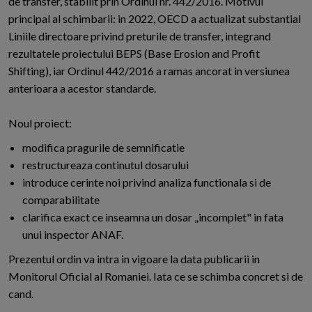
de transfer, stabilit prin Ordinul nr. 442/2016. Motivul
principal al schimbarii: in 2022, OECD a actualizat substantial
Liniile directoare privind preturile de transfer, integrand
rezultatele proiectului BEPS (Base Erosion and Profit
Shifting), iar Ordinul 442/2016 a ramas ancorat in versiunea
anterioara a acestor standarde.
Noul proiect:
modifica pragurile de semnificatie
restructureaza continutul dosarului
introduce cerinte noi privind analiza functionala si de
comparabilitate
clarifica exact ce inseamna un dosar „incomplet" in fata
unui inspector ANAF.
Prezentul ordin va intra in vigoare la data publicarii in
Monitorul Oficial al Romaniei. Iata ce se schimba concret si de
cand.