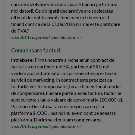
curs de dizolvare voluntara, nu are bunuri pe firma si
nici datorii. Ce obligatii declarative are societatea,
ultimul decont transmis fiind pentru trimestrul II,
tinand cont ca de la 01.08.2026 nu mai este platitoare
de TVA?
vezi AICI raspunsul specialistilor
<<
Compensare facturi
Intrebare:
Firma noastra a incheiat un contract de
barter cu un partener, noi SA, partenerul SRL: noi
vindem apa imbuteliata, iar partenerul ne presteaza
servicii de marketing. In contract este precizat ca
facturile vor fi compensate (fara a fi mentionat modul
de compensare). Fiecare parte a emis facturi, facturile
sunt curente si au o valoare de aproximativ 100.000 lei.
Partenerul insista sa facem compensarea prin
platforma SICOD, insa noi nu avem cont pe aceasta
platforma. Dorim sa efectuam compensarea...
vezi AICI raspunsul specialistilor
<<