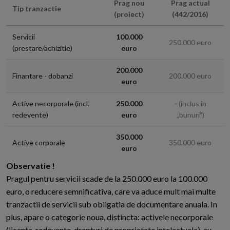
Prag nou
Prag actual
Tip tranzactie
(proiect)
(442/2016)
Servicii
100.000
250.000 euro
(prestare/achizitie)
euro
200.000
Finantare - dobanzi
200.000 euro
euro
Active necorporale (incl.
250.000
- (inclus in
redevente)
euro
„bunuri")
350.000
Active corporale
350.000 euro
euro
Observatie !
Pragul pentru servicii scade de la 250.000 euro la 100.000
euro, o reducere semnificativa, care va aduce mult mai multe
tranzactii de servicii sub obligatia de documentare anuala. In
plus, apare o categorie noua, distincta: activele necorporale
(licente, redevente, drepturi de proprietate intelectuala), cu