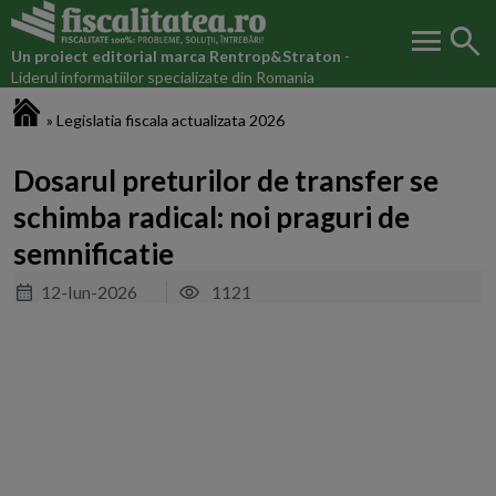
menu
search
Un proiect editorial marca
Rentrop&Straton
-
Liderul informatiilor specializate din Romania
Fiscalitatea.ro
»
Legislatia fiscala actualizata 2026
Dosarul preturilor de transfer se
schimba radical: noi praguri de
semnificatie
12-Iun-2026
1121