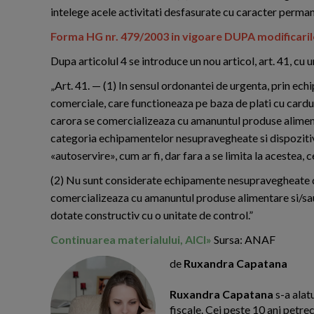
intelege acele activitati desfasurate cu caracter permanen
Forma HG nr. 479/2003 in vigoare DUPA modificaril
Dupa articolul 4 se introduce un nou articol, art. 41, cu 
„Art. 41. — (1) In sensul ordonantei de urgenta, prin e
comerciale, care functioneaza pe baza de plati cu card
carora se comercializeaza cu amanuntul produse alimentar
categoria echipamentelor nesupravegheate si dispozitive
«autoservire», cum ar fi, dar fara a se limita la acestea, c
(2) Nu sunt considerate echipamente nesupravegheate di
comercializeaza cu amanuntul produse alimentare si/sau 
dotate constructiv cu o unitate de control.”
Continuarea materialului, AICI»
Sursa: ANAF
de
Ruxandra Capatana
Ruxandra Capatana
s-a alat
fiscale. Cei peste 10 ani petre