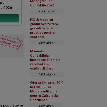
Monografiilor
e a
Contabile 2026!
le 2026
Click aici>>
s →
NOU: A aparut
ghidul Accize fara
greseli. Solutii
practice pentru
contabili!
Creditarea societatii de 
lidat de expertul
rtal Codul Fiscal
NOUTATI
lichidare
Click aici >>
din Codul
O societate platitoare de impo
Fiscal
Manualul
pierdere contabila in suma de 1
Contabilului
Incepator. Exemple
rezolvate si
explicatii clare
Click aici >>
Oferta limitata: 50%
REDUCERE la
Modele editabile
pentru Calculatia
Costurilor
tre populatie se
Click aici >>