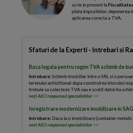
scrie in prezent la
Fiscalitate
plata impozitelor, depunerea dec
aplicarea corecta a TVA.
Sfaturi de la Experti - Intrebari si R
Baza legala pentru regim TVA schimb de bun
Intrebare:
Schimb imobiliar intre o SRL si o persoana
terenului achizitionat dupa construirea blocului res
trebuie sa colecteze TVA sau e scutit datorita schi
vezi AICI raspunsul specialistilor
<<
Inregistrare modernizare imobilizare in SA
Intrebare:
Daca la o imobilizare (container metalic)
vezi AICI raspunsul specialistilor
<<