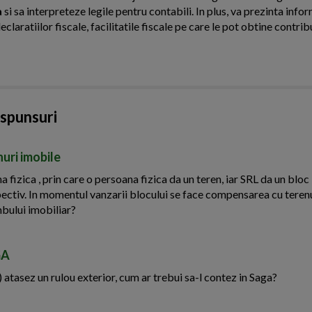
a
si sa interpreteze legile pentru contabili. In plus, va prezinta infor
laratiilor fiscale, facilitatile fiscale pe care le pot obtine contribu
aspunsuri
uri imobile
 fizica , prin care o persoana fizica da un teren, iar SRL da un bloc
pectiv. In momentul vanzarii blocului se face compensarea cu teren
mbului imobiliar?
GA
 atasez un rulou exterior, cum ar trebui sa-l contez in Saga?