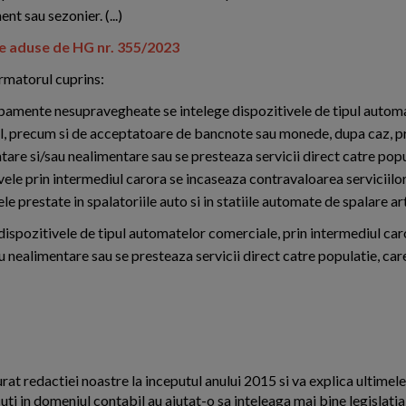
t sau sezonier. (...)
e aduse de HG nr. 355/2023
urmatorul cuprins:
chipamente nesupravegheate se intelege dispozitivele de tipul autom
ul, precum si de acceptatoare de bancnote sau monede, dupa caz, pr
e si/sau nealimentare sau se presteaza servicii direct catre popul
le prin intermediul carora se incaseaza contravaloarea serviciilor
ele prestate in spalatoriile auto si in statiile automate de spalare art
spozitivele de tipul automatelor comerciale, prin intermediul car
nealimentare sau se presteaza servicii direct catre populatie, car
urat redactiei noastre la inceputul anului 2015 si va explica ultimel
cuti in domeniul contabil au ajutat-o sa inteleaga mai bine legislati