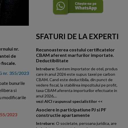
SFATURI DE LA EXPERTI
rnului nr.
Recunoasterea costului certificatelor
CBAM aferent marfurilor importate.
antei de
Deductibilitate
fiscale.
Intrebare:
Suntem importator de otel, produs
G nr. 355/2023
care in anul 2026 este supus taxei pe carbon
CBAM. Cand este deductibila, din punct de
toate bunurile
vedere fiscal, la stabilirea impozitului pe profit,
elibera si
taxa CBAM aferenta importurilor efectuate in
anul 2026,...
u modificarile
vezi AICI raspunsul specialistilor <<
Asociere in participatiune PJ si PF
355/2023
constructie apartamente
Intrebare:
O societate, persoana juridica, are