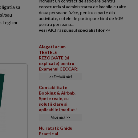
incheiat un contract de asociere pentru
bligatia sa
constructia si administrarea de imobile cu alte
doua persoane fizice, pentru o parte din
si/sau
activitate, cotele de participare fiind de 50%
 Legii nr.
pentru persoana...
vezi AICI raspunsul specialistilor <<
Alegeti acum
TESTELE
REZOLVATE (si
explicate) pentru
Examenul CECCAR!
>>Detalii aici
Contabilitate
Booking & Airbnb.
Spete reale, cu
solutii clare si
aplicabile imediat!
Vezi aici >>
Nu ratati: Ghidul
Practic al