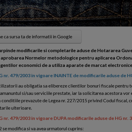
e ca sursa ta de informatii in Google
 curpinde modificarile si completarile aduse de Hotararea Guve
nd aprobarea Normelor metodologice pentru aplicarea Ordon
gentilor economici de a utiliza aparate de marcat electronice 
 nr. 479/2003 in vigoare INAINTE de modificarile aduse de H
tilizatorii au obligatia sa elibereze clientilor bonuri fiscale pentru 
 amanuntul si/sau serviciile prestate, iar la solicitarea acestora vor 
n conditiile prevazute de Legea nr. 227/2015 privind Codul fiscal, c
arile ulterioare.
 nr. 479/2003 in vigoare DUPA modificarile aduse de HG nr. 
 2 se modifica si va avea urmatorul cuprins: