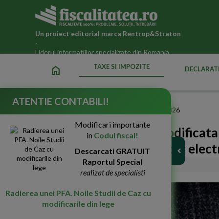
Un proiect editorial marca
Rentrop&Straton
-
Liderul informatiilor specializate din Romania
TAXE SI IMPOZITE
home
DECLARATI
ATENTIE CONTABILI!
Fiscalitatea.ro
»
Taxe si impozite datorate statului in 2026
Modificari importante
HG 355/2023. A fost modificata l
in
Codul fiscal!
de a utiliza case de marcat elec
Descarcati GRATUIT
Raportul Special
02-Mai-2023
4271
realizat de specialisti
Radierea unei PFA. Noile Studii de Caz cu
modificarile din lege