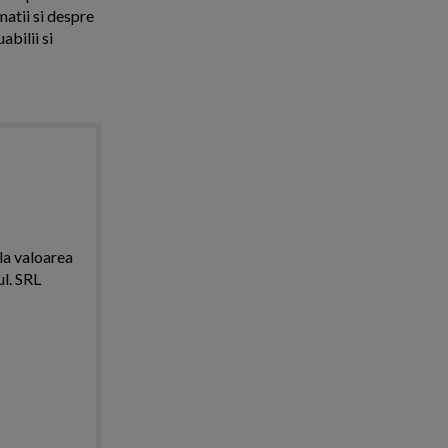
matii si despre
abilii si
 la valoarea
ul. SRL