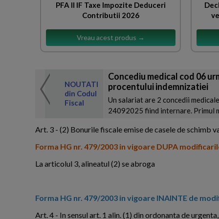
PFA II IF Taxe Impozite Deduceri
Decl
Contributii 2026
ve
Vreau acest produs →
Concediu medical cod 06 urm
 de expertul
NOUTATI
procentului indemnizatiei
odul Fiscal
din Codul
Un salariat are 2 concedii medicale
Fiscal
24092025 fiind internare. Primul m
Art. 3 - (2) Bonurile fiscale emise de casele de schimb 
Forma HG nr. 479/2003 in vigoare DUPA modificaril
La articolul 3, alineatul (2) se abroga
Forma HG nr. 479/2003 in vigoare INAINTE de modif
Art. 4 - In sensul art. 1 alin. (1) din ordonanta de urgenta