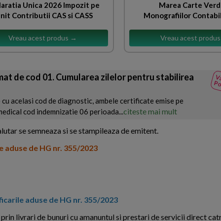
aratia Unica 2026 Impozit pe
Marea Carte Verd
nit Contributii CAS si CASS
Monografiilor Contabi
Vreau acest produs →
Vreau acest produ
at de cod 01. Cumularea zilelor pentru stabilirea
Va
Po
 cu acelasi cod de diagnostic, ambele certificate emise pe
citeste mai mult
edical cod indemnizatie 06 perioada...
valutar se semneaza si se stampileaza de emitent.
e aduse de HG nr. 355/2023
icarile aduse de HG nr. 355/2023
, prin livrari de bunuri cu amanuntul si prestari de servicii direct ca