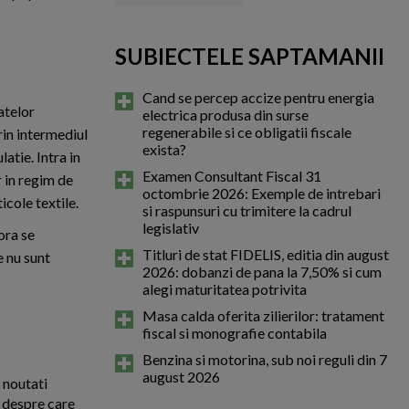
SUBIECTELE SAPTAMANII
Cand se percep accize pentru energia
atelor
electrica produsa din surse
regenerabile si ce obligatii fiscale
in intermediul
exista?
atie. Intra in
Examen Consultant Fiscal 31
 in regim de
octombrie 2026: Exemple de intrebari
icole textile.
si raspunsuri cu trimitere la cadrul
legislativ
ora se
Titluri de stat FIDELIS, editia din august
e nu sunt
2026: dobanzi de pana la 7,50% si cum
alegi maturitatea potrivita
Masa calda oferita zilierilor: tratament
fiscal si monografie contabila
Benzina si motorina, sub noi reguli din 7
august 2026
e noutati
a despre care