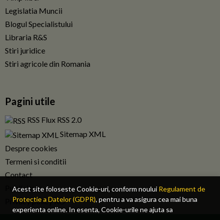
Legislatia Muncii
Blogul Specialistului
Libraria R&S
Stiri juridice
Stiri agricole din Romania
Pagini utile
RSS Flux RSS 2.0
Sitemap XML
Despre cookies
Termeni si conditii
Contact
Publicitate
Acest site foloseste Cookie-uri, conform noului
Regulament de
Protectie a Datelor (GDPR)
, pentru a va asigura cea mai buna
Privacy policy RO
experienta online. In esenta, Cookie-urile ne ajuta sa
imbunatatim continutul de pe site, oferindu-va dvs., cititorul, o