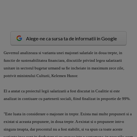
Alege-ne ca sursa ta de informatii in Google
G
uvernul analizeaza si varianta unei majorari salariale in doua trepte, in
functie de sustenabilitatea financiara, discutiile privind legea salarizarii
unitare in sectorul bugetar urmand sa fie incheiate in maximum zece zile,
potrivit ministrului Culturii, Kelemen Hunor.
El a aratat ca proiectul legii salarizarii a fost discutat in Coalitie si este
analizat in contiuare cu partenerii sociali, fiind finalizat in proportie de 99%.
"Este luata in considerare o majorare in trepte. Exista mai multe propuneri si a
existat si aceasta propunere, in doua trepte. A existat si o propunere intr-o
singura treapta, dar procentul nu a fost stabilit, si va spun ca toate aceste
variante inca sunt in dezbatere si eu sper ca intr-o saptamana, in zece zile, vom