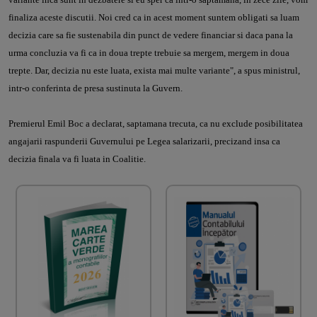
finaliza aceste discutii. Noi cred ca in acest moment suntem obligati sa luam
decizia care sa fie sustenabila din punct de vedere financiar si daca pana la
urma concluzia va fi ca in doua trepte trebuie sa mergem, mergem in doua
trepte. Dar, decizia nu este luata, exista mai multe variante", a spus ministrul,
intr-o conferinta de presa sustinuta la Guvern.
Premierul Emil Boc a declarat, saptamana trecuta, ca nu exclude posibilitatea
angajarii raspunderii Guvernului pe Legea salarizarii, precizand insa ca
decizia finala va fi luata in Coalitie.