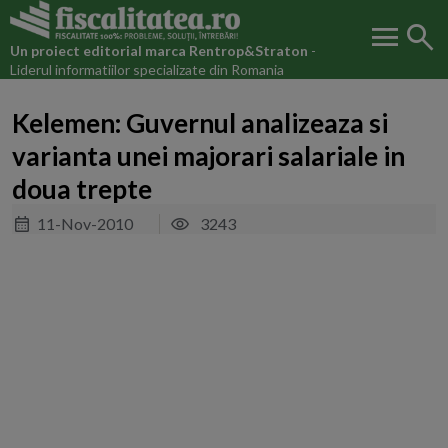
menu
search
Un proiect editorial marca
Rentrop&Straton
-
Liderul informatiilor specializate din Romania
Kelemen: Guvernul analizeaza si
varianta unei majorari salariale in
doua trepte
11-Nov-2010
3243