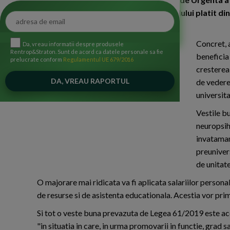
153/2017 privind salarizarea personalului platit din 
partea I, din 17 aprilie 2019.
Concret, 
Da, vreau informatii despre produsele
Rentrop&Straton. Sunt de acord ca datele personale sa fie
beneficia 
prelucrate conform
Regulamentul UE 679/2016
cresterea 
de vedere 
universita
Vestile bu
neuropsih
invataman
preunivers
de unitat
O majorare mai ridicata va fi aplicata salariilor persona
de resurse si de asistenta educationala. Acestia vor prim
Si tot o veste buna prevazuta de Legea 61/2019 este ace
"in situatia in care, in urma promovarii in functie, grad sa