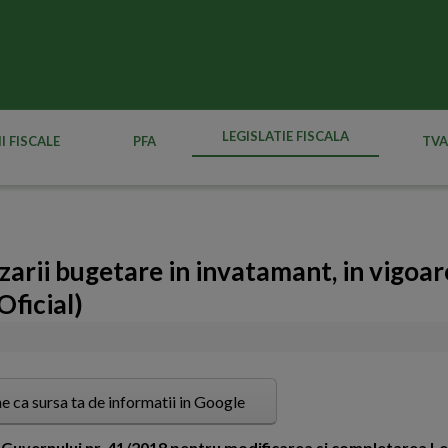
LEGISLATIE FISCALA
I FISCALE
PFA
TVA
zarii bugetare in invatamant, in vigoar
Oficial)
e ca sursa ta de informatii in Google
uvernului nr. 41/2018 pentru modificarea si completarea Leg