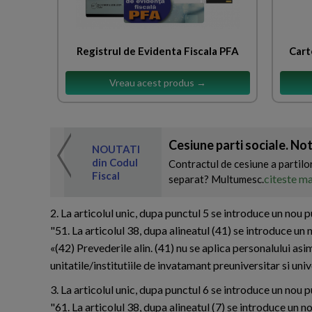
Registrul de Evidenta Fiscala PFA
Cart
Vreau acest produs →
Cesiune parti sociale. No
 de expertul
NOUTATI
odul Fiscal
din Codul
Contractul de cesiune a partilo
Fiscal
citeste ma
separat? Multumesc.
2. La articolul unic, dupa punctul 5 se introduce un nou 
"51. La articolul 38, dupa alineatul (41) se introduce un n
«(42) Prevederile alin. (41) nu se aplica personalului asi
unitatile/institutiile de invatamant preuniversitar si univ
3. La articolul unic, dupa punctul 6 se introduce un nou 
"61. La articolul 38, dupa alineatul (7) se introduce un no