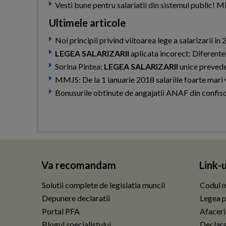
Vesti bune pentru salariatii din sistemul public! M
Ultimele articole
Noi principii privind viitoarea lege a salarizarii in
LEGEA SALARIZARII
aplicata incorect: Diferente 
Sorina Pintea:
LEGEA SALARIZARII
unice prevede 
MMJS: De la 1 ianuarie 2018 salariile foarte mari
Bonusurile obtinute de angajatii ANAF din confisc
Va recomandam
Link-u
Solutii complete de legislatia muncii
Codul m
Depunere declaratii
Legea p
Portal PFA
Afaceri
Blogul specialistului
Declarat