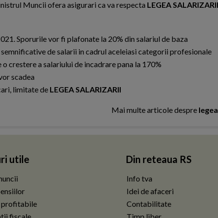
inistrul Muncii ofera asigurari ca va respecta
LEGEA SALARIZARI
 2021. Sporurile vor fi plafonate la 20% din salariul de baza
semnificative de salarii in cadrul aceleiasi categorii profesionale
o crestere a salariului de incadrare pana la 170%
 vor scadea
ari, limitate de
LEGEA SALARIZARII
Mai multe articole despre
legea
ri utile
Din reteaua RS
uncii
Info tva
ensiilor
Idei de afaceri
 profitabile
Contabilitate
ii fiscale
Timp liber