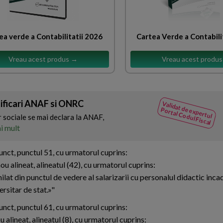
ea verde a Contabilitatii 2026
Cartea Verde a Contabili
Vreau acest produs →
Vreau acest produ
tificari ANAF si ONRC
Validat de expertul
Portal Codul Fiscal
r sociale se mai declara la ANAF,
i mult
punct, punctul 51, cu urmatorul cuprins:
ou alineat, alineatul (42), cu urmatorul cuprins:
milat din punctul de vedere al salarizarii cu personalul didactic incad
ersitar de stat.»"
punct, punctul 61, cu urmatorul cuprins:
u alineat, alineatul (8), cu urmatorul cuprins: