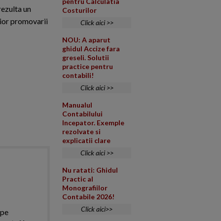
pentru Calculatia
 rezulta un
Costurilor
rior promovarii
Click aici >>
NOU: A aparut
ghidul Accize fara
greseli. Solutii
practice pentru
contabili!
Click aici >>
Manualul
Contabilului
Incepator. Exemple
rezolvate si
explicatii clare
Click aici >>
Nu ratati: Ghidul
Practic al
Monografiilor
Contabile 2026!
Click aici>>
 pe