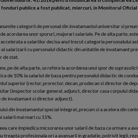
fonduri publice a fost publicat, miercuri, in Monitorul Oficial 
anumite categorii de personal din invatamantul universitar si preun
de acordarea unor sporuri, majorari salariale. Pe de alta parte, este
accelerata a salariilor decisa anul trecut categoria personalului as
al salarizarii cu personalul didactic din unitatile de invatamant pre
r de stat.
ne, pe de alta parte, se refera la acordarea unui spor de suprasolici
ica de 10% la salariul de baza pentru personalul didactic de condu
tul superior (rector, prorector, decan, prodecan si director de dep
itar (inspector scolar general, adjunct, director casa corpului dida
e de invatamant si director adjunct).
lului din invatamantul special integrat, precum si a acelora din cent
i salarii mai mari cu 15%.
ea care impiedica micsorarea unor salarii de baza ca urmare a avan
u treapta profesionala ori a avansarii in gradatie, potrivit legii, rez