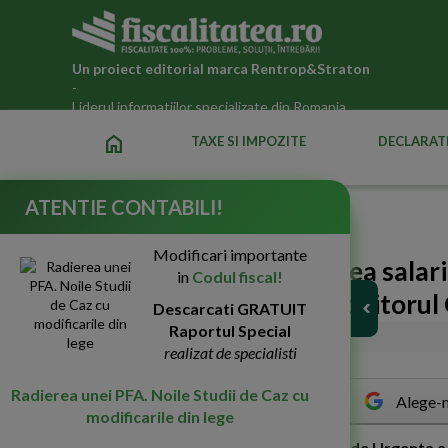
Un proiect editorial marca
Rentrop&Straton
-
Liderul informatiilor specializate din Romania
home
TAXE SI IMPOZITE
DECLARATI
ATENTIE CONTABILI!
Fiscalitatea.ro
»
Legislatia fiscala actualizata 2026
Modificari importante
Legea privind modificarea salari
in
Codul fiscal!
20 aprilie! (Oficial, in Monitorul 
Descarcati GRATUIT
Raportul Special
18-Apr-2019
5802
realizat de specialisti
Radierea unei PFA. Noile Studii de Caz cu
Alege-n
modificarile din lege
L
egea privind aprobarea Ordonantei de Urgenta a G