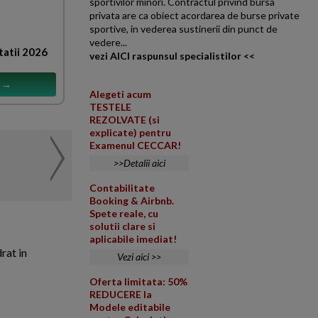
sportivilor minori. Contractul privind bursa
privata are ca obiect acordarea de burse private
sportive, in vederea sustinerii din punct de
vedere...
tatii 2026
vezi AICI raspunsul specialistilor <<
s →
Alegeti acum
TESTELE
REZOLVATE (si
explicate) pentru
Examenul CECCAR!
Lichidare societate. Sol
NOUTATI
>>Detalii aici
din Codul
O persoana juridica intentione
Fiscal
de verificare prezinta urmatoa
Contabilitate
Booking & Airbnb.
Spete reale, cu
solutii clare si
aplicabile imediat!
rat in
Vezi aici >>
Oferta limitata: 50%
REDUCERE la
Modele editabile