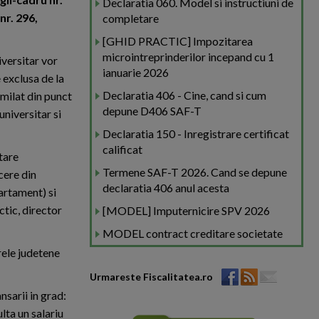
Declaratia 060. Model si instructiuni de
nr. 296,
completare
[GHID PRACTIC] Impozitarea
microintreprinderilor incepand cu 1
iversitar vor
ianuarie 2026
 exclusa de la
Declaratia 406 - Cine, cand si cum
imilat din punct
depune D406 SAF-T
universitar si
Declaratia 150 - Inregistrare certificat
calificat
tare
Termene SAF-T 2026. Cand se depune
cere din
declaratia 406 anul acesta
artament) si
ctic, director
[MODEL] Imputernicire SPV 2026
MODEL contract creditare societate
rele judetene
Urmareste Fiscalitatea.ro
sarii in grad:
ulta un salariu