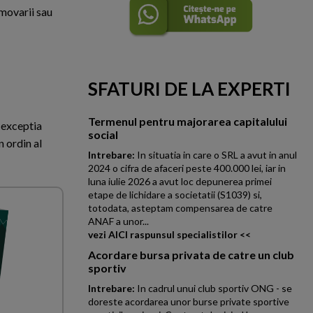
omovarii sau
SFATURI DE LA EXPERTI
Termenul pentru majorarea capitalului
u exceptia
social
n ordin al
Intrebare:
In situatia in care o SRL a avut in anul
2024 o cifra de afaceri peste 400.000 lei, iar in
luna iulie 2026 a avut loc depunerea primei
etape de lichidare a societatii (S1039) si,
totodata, asteptam compensarea de catre
ANAF a unor...
vezi AICI raspunsul specialistilor <<
Acordare bursa privata de catre un club
sportiv
Intrebare:
In cadrul unui club sportiv ONG - se
doreste acordarea unor burse private sportive