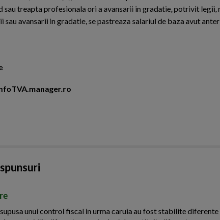
d sau treapta profesionala ori a avansarii in gradatie, potrivit legii,
i sau avansarii in gradatie, se pastreaza salariul de baza avut ante
e
i InfoTVA.manager.ro
aspunsuri
ire
upusa unui control fiscal in urma caruia au fost stabilite diferente