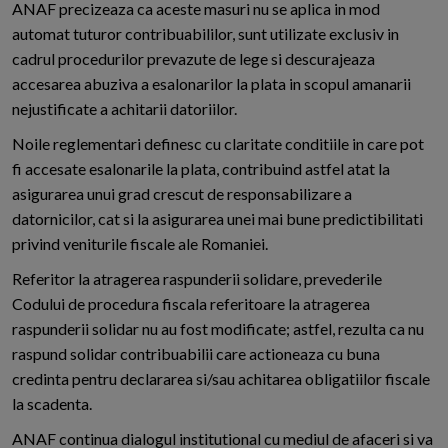
ANAF precizeaza ca aceste masuri nu se aplica in mod
automat tuturor contribuabililor, sunt utilizate exclusiv in
cadrul procedurilor prevazute de lege si descurajeaza
accesarea abuziva a esalonarilor la plata in scopul amanarii
nejustificate a achitarii datoriilor.
Noile reglementari definesc cu claritate conditiile in care pot
fi accesate esalonarile la plata, contribuind astfel atat la
asigurarea unui grad crescut de responsabilizare a
datornicilor, cat si la asigurarea unei mai bune predictibilitati
privind veniturile fiscale ale Romaniei.
Referitor la atragerea raspunderii solidare, prevederile
Codului de procedura fiscala referitoare la atragerea
raspunderii solidar nu au fost modificate; astfel, rezulta ca nu
raspund solidar contribuabilii care actioneaza cu buna
credinta pentru declararea si/sau achitarea obligatiilor fiscale
la scadenta.
ANAF continua dialogul institutional cu mediul de afaceri si va