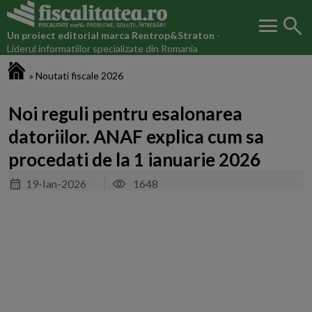
menu
search
Un proiect editorial marca
Rentrop&Straton
-
Liderul informatiilor specializate din Romania
Fiscalitatea.ro
»
Noutati fiscale 2026
Noi reguli pentru esalonarea
datoriilor. ANAF explica cum sa
procedati de la 1 ianuarie 2026
19-Ian-2026
1648