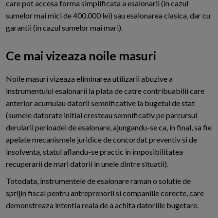
care pot accesa forma simplificata a esalonarii (in cazul
sumelor mai mici de 400.000 lei) sau esalonarea clasica, dar cu
garantii (in cazul sumelor mai mari).
Ce mai vizeaza noile masuri
N
oile masuri vizeaza eliminarea utilizarii abuzive a
instrumentului esalonarii la plata de catre contribuabilii care
anterior acumulau datorii semnificative la bugetul de stat
(sumele datorate initial cresteau semnificativ pe parcursul
derularii perioadei de esalonare, ajungandu-se ca, in final, sa fie
apelate mecanismele juridice de concordat preventiv si de
insolventa, statul aflandu-se practic in imposibilitatea
recuperarii de mari datorii in unele dintre situatii).
Totodata, instrumentele de esalonare raman o solutie de
sprijin fiscal pentru antreprenorii si companiile corecte, care
demonstreaza intentia reala de a achita datoriile bugetare.