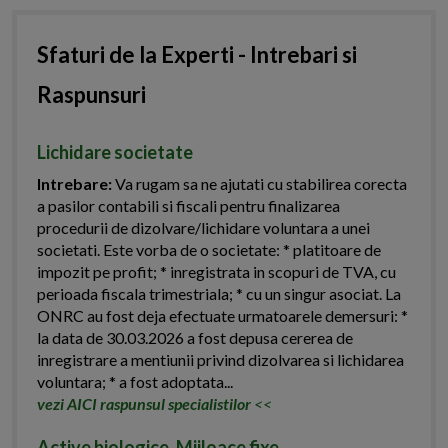
Sfaturi de la Experti - Intrebari si
Raspunsuri
Lichidare societate
Intrebare:
Va rugam sa ne ajutati cu stabilirea corecta
a pasilor contabili si fiscali pentru finalizarea
procedurii de dizolvare/lichidare voluntara a unei
societati. Este vorba de o societate: * platitoare de
impozit pe profit; * inregistrata in scopuri de TVA, cu
perioada fiscala trimestriala; * cu un singur asociat. La
ONRC au fost deja efectuate urmatoarele demersuri: *
la data de 30.03.2026 a fost depusa cererea de
inregistrare a mentiunii privind dizolvarea si lichidarea
voluntara; * a fost adoptata...
vezi AICI raspunsul specialistilor
<<
Active biologice. Mijloace fixe