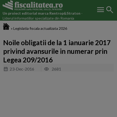
menu
search
Un proiect editorial marca
Rentrop&Straton
-
Liderul informatiilor specializate din Romania
Fiscalitatea.ro
»
Legislatia fiscala actualizata 2026
Noile obligatii de la 1 ianuarie 2017
privind avansurile in numerar prin
Legea 209/2016
23-Dec-2016
2681