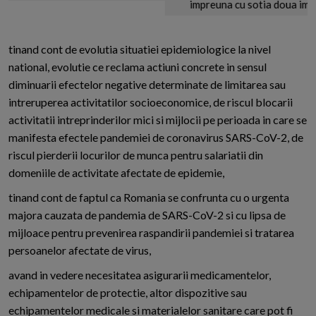
impreuna cu sotia doua imobile...
tinand cont de evolutia situatiei epidemiologice la nivel
national, evolutie ce reclama actiuni concrete in sensul
diminuarii efectelor negative determinate de limitarea sau
intreruperea activitatilor socioeconomice, de riscul blocarii
activitatii intreprinderilor mici si mijlocii pe perioada in care se
manifesta efectele pandemiei de coronavirus SARS-CoV-2, de
riscul pierderii locurilor de munca pentru salariatii din
domeniile de activitate afectate de epidemie,
tinand cont de faptul ca Romania se confrunta cu o urgenta
majora cauzata de pandemia de SARS-CoV-2 si cu lipsa de
mijloace pentru prevenirea raspandirii pandemiei si tratarea
persoanelor afectate de virus,
avand in vedere necesitatea asigurarii medicamentelor,
echipamentelor de protectie, altor dispozitive sau
echipamentelor medicale si materialelor sanitare care pot fi