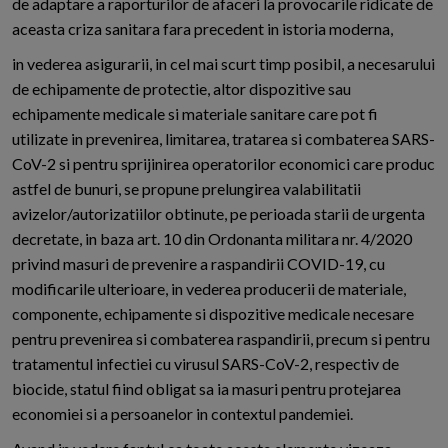
de adaptare a raporturilor de afaceri la provocarile ridicate de
aceasta criza sanitara fara precedent in istoria moderna,
in vederea asigurarii, in cel mai scurt timp posibil, a necesarului
de echipamente de protectie, altor dispozitive sau
echipamente medicale si materiale sanitare care pot fi
utilizate in prevenirea, limitarea, tratarea si combaterea SARS-
CoV-2 si pentru sprijinirea operatorilor economici care produc
astfel de bunuri, se propune prelungirea valabilitatii
avizelor/autorizatiilor obtinute, pe perioada starii de urgenta
decretate, in baza art. 10 din Ordonanta militara nr. 4/2020
privind masuri de prevenire a raspandirii COVID-19, cu
modificarile ulterioare, in vederea producerii de materiale,
componente, echipamente si dispozitive medicale necesare
pentru prevenirea si combaterea raspandirii, precum si pentru
tratamentul infectiei cu virusul SARS-CoV-2, respectiv de
biocide, statul fiind obligat sa ia masuri pentru protejarea
economiei si a persoanelor in contextul pandemiei.