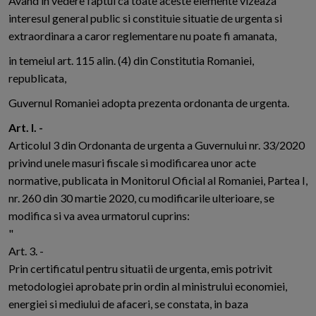
Avand in vedere faptul ca toate aceste elemente vizeaza
interesul general public si constituie situatie de urgenta si
extraordinara a caror reglementare nu poate fi amanata,
in temeiul art. 115 alin. (4) din Constitutia Romaniei,
republicata,
Guvernul Romaniei adopta prezenta ordonanta de urgenta.
Art. I. -
Articolul 3 din Ordonanta de urgenta a Guvernului nr. 33/2020
privind unele masuri fiscale si modificarea unor acte
normative, publicata in Monitorul Oficial al Romaniei, Partea I,
nr. 260 din 30 martie 2020, cu modificarile ulterioare, se
modifica si va avea urmatorul cuprins:
"
Art. 3. -
Prin certificatul pentru situatii de urgenta, emis potrivit
metodologiei aprobate prin ordin al ministrului economiei,
energiei si mediului de afaceri, se constata, in baza