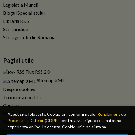
Legislatia Muncii
Blogul Specialistului
Libraria R&S
Stiri juridice
Stiri agricole din Romania
Pagini utile
RSS Flux RSS 2.0
Sitemap XML
Despre cookies
Termeni si conditii
Contact
Publicitate
Acest site foloseste Cookie-uri, conform noului
Regulament de
Protectie a Datelor (GDPR)
, pentru a va asigura cea mai buna
Privacy policy RO
experienta online. In esenta, Cookie-urile ne ajuta sa
imbunatatim continutul de pe site, oferindu-va dvs., cititorul, o