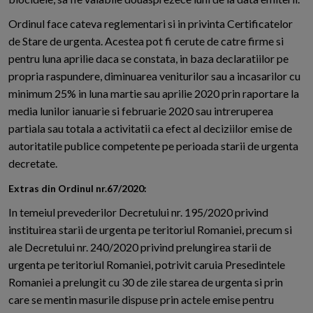
Ordinul face cateva reglementari si in privinta Certificatelor
de Stare de urgenta. Acestea pot fi cerute de catre firme si
pentru luna aprilie daca se constata, in baza declaratiilor pe
propria raspundere, diminuarea veniturilor sau a incasarilor cu
minimum 25% in luna martie sau aprilie 2020 prin raportare la
media lunilor ianuarie si februarie 2020 sau intreruperea
partiala sau totala a activitatii ca efect al deciziilor emise de
autoritatile publice competente pe perioada starii de urgenta
decretate.
Extras din Ordinul nr.67/2020:
In temeiul prevederilor Decretului nr. 195/2020 privind
instituirea starii de urgenta pe teritoriul Romaniei, precum si
ale Decretului nr. 240/2020 privind prelungirea starii de
urgenta pe teritoriul Romaniei, potrivit caruia Presedintele
Romaniei a prelungit cu 30 de zile starea de urgenta si prin
care se mentin masurile dispuse prin actele emise pentru