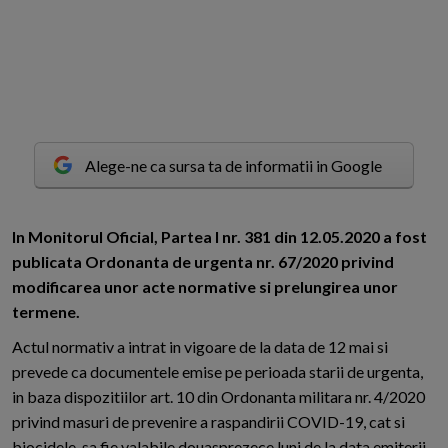
Alege-ne ca sursa ta de informatii in Google
I
n Monitorul Oficial, Partea I nr. 381 din 12.05.2020 a fost
publicata Ordonanta de urgenta nr. 67/2020 privind
modificarea unor acte normative si prelungirea unor
termene.
Actul normativ a intrat in vigoare de la data de 12 mai si
prevede ca documentele emise pe perioada starii de urgenta,
in baza dispozitiilor art. 10 din Ordonanta militara nr. 4/2020
privind masuri de prevenire a raspandirii COVID-19, cat si
biocidele, sa fie valabile douasprezece luni de la data emiterii.