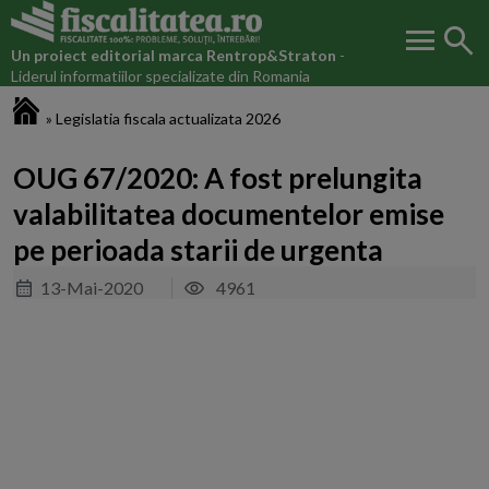
menu
search
Un proiect editorial marca
Rentrop&Straton
-
Liderul informatiilor specializate din Romania
Fiscalitatea.ro
»
Legislatia fiscala actualizata 2026
OUG 67/2020: A fost prelungita
valabilitatea documentelor emise
pe perioada starii de urgenta
13-Mai-2020
4961