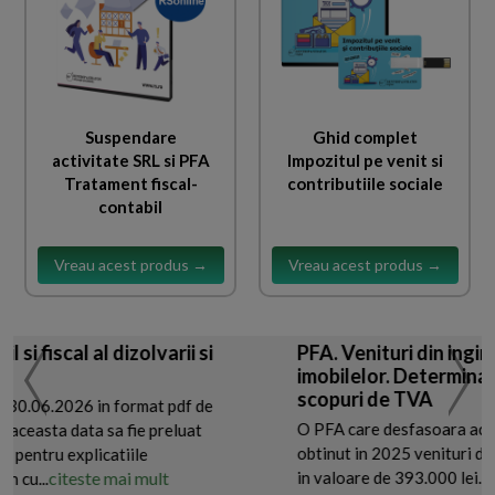
Suspendare
Ghid complet
activitate SRL si PFA
Impozitul pe venit si
Tratament fiscal-
contributiile sociale
contabil
Vreau acest produs →
Vreau acest produs →
iscal al dizolvarii si
PFA. Venituri din inginerie s
imobilelor. Determinarea ci
scopuri de TVA
.2026 in format pdf de
O PFA care desfasoara activitate
sta data sa fie preluat
obtinut in 2025 venituri din acti
ru explicatiile
citeste mai mult
in valoare de 393.000 lei. Titula
..