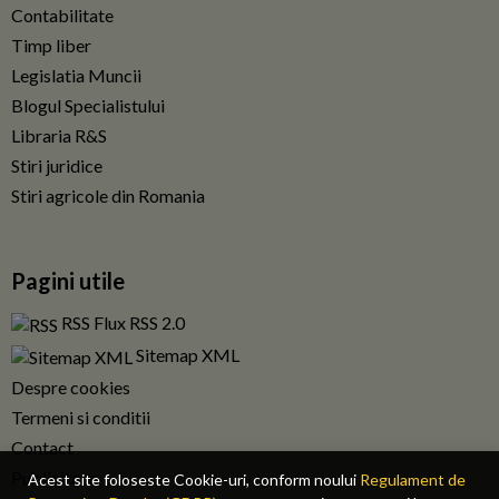
Contabilitate
Timp liber
Legislatia Muncii
Blogul Specialistului
Libraria R&S
Stiri juridice
Stiri agricole din Romania
Pagini utile
RSS Flux RSS 2.0
Sitemap XML
Despre cookies
Termeni si conditii
Contact
Publicitate
Acest site foloseste Cookie-uri, conform noului
Regulament de