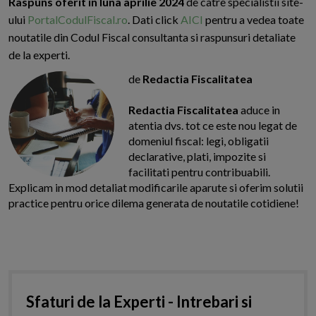
Raspuns oferit in luna aprilie 2024
de catre specialistii site-
ului
PortalCodulFiscal.ro
. Dati click
AICI
pentru a vedea toate
noutatile din Codul Fiscal consultanta si raspunsuri detaliate
de la experti.
de
Redactia Fiscalitatea
Redactia Fiscalitatea
aduce in
atentia dvs. tot ce este nou legat de
domeniul fiscal: legi, obligatii
declarative, plati, impozite si
facilitati pentru contribuabili.
Explicam in mod detaliat modificarile aparute si oferim solutii
practice pentru orice dilema generata de noutatile cotidiene!
Sfaturi de la Experti - Intrebari si