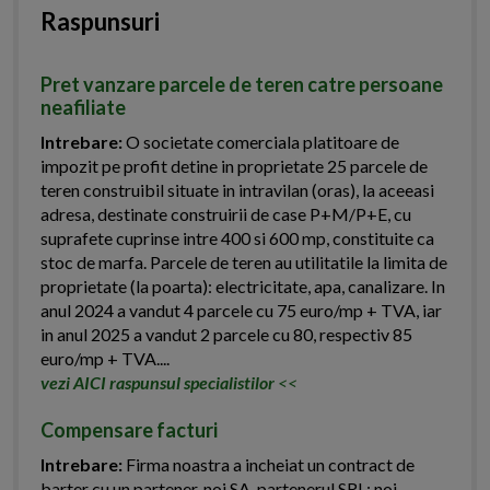
Raspunsuri
Pret vanzare parcele de teren catre persoane
neafiliate
Intrebare:
O societate comerciala platitoare de
impozit pe profit detine in proprietate 25 parcele de
teren construibil situate in intravilan (oras), la aceeasi
adresa, destinate construirii de case P+M/P+E, cu
suprafete cuprinse intre 400 si 600 mp, constituite ca
stoc de marfa. Parcele de teren au utilitatile la limita de
proprietate (la poarta): electricitate, apa, canalizare. In
anul 2024 a vandut 4 parcele cu 75 euro/mp + TVA, iar
in anul 2025 a vandut 2 parcele cu 80, respectiv 85
euro/mp + TVA....
vezi AICI raspunsul specialistilor
<<
Compensare facturi
Intrebare:
Firma noastra a incheiat un contract de
barter cu un partener, noi SA, partenerul SRL: noi