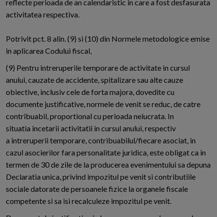
reflecte perioada de an calendaristic in care a fost desfasurata
activitatea respectiva.
Potrivit pct. 8 alin. (9) si (10) din Normele metodologice emise
in aplicarea Codului fiscal,
(9) Pentru intreruperile temporare de activitate in cursul
anului, cauzate de accidente, spitalizare sau alte cauze
obiective, inclusiv cele de forta majora, dovedite cu
documente justificative, normele de venit se reduc, de catre
contribuabil, proportional cu perioada nelucrata. In
situatia incetarii activitatii in cursul anului, respectiv
a intreruperii temporare, contribuabilul/fiecare asociat, in
cazul asocierilor fara personalitate juridica, este obligat ca in
termen de 30 de zile de la producerea evenimentului sa depuna
Declaratia unica, privind impozitul pe venit si contributiile
sociale datorate de persoanele fizice la organele fiscale
competente si sa isi recalculeze impozitul pe venit.