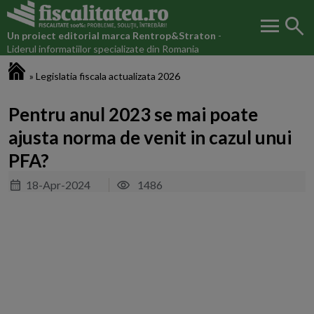
menu
search
Un proiect editorial marca
Rentrop&Straton
-
Liderul informatiilor specializate din Romania
Fiscalitatea.ro
»
Legislatia fiscala actualizata 2026
Pentru anul 2023 se mai poate
ajusta norma de venit in cazul unui
PFA?
18-Apr-2024
1486