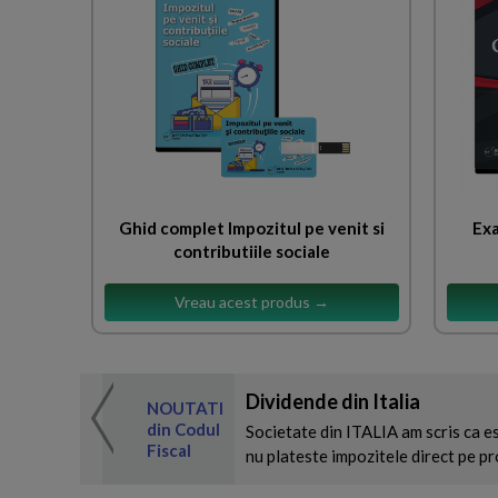
Ghid complet Impozitul pe venit si
Exa
contributiile sociale
Vreau acest produs →
Dividende din Italia
 de expertul
NOUTATI
odul Fiscal
din Codul
Societate din ITALIA am scris ca e
Fiscal
nu plateste impozitele direct pe prof