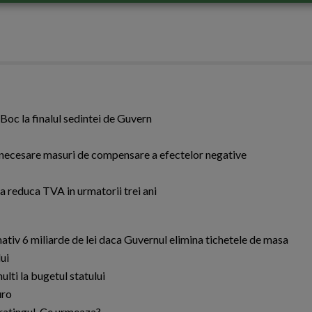
Boc la finalul sedintei de Guvern
t necesare masuri de compensare a efectelor negative
a reduca TVA in urmatorii trei ani
ativ 6 miliarde de lei daca Guvernul elimina tichetele de masa
ui
lti la bugetul statului
uro
 ratingul. Ce urmeaza?