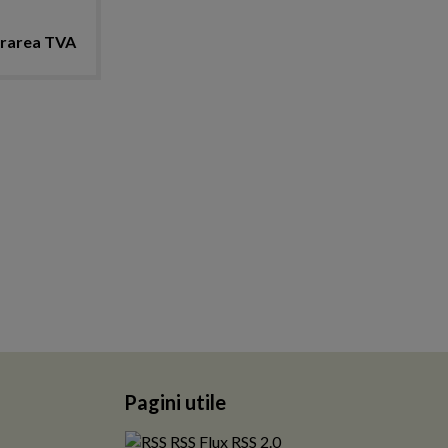
rarea TVA
Pagini utile
RSS Flux RSS 2.0