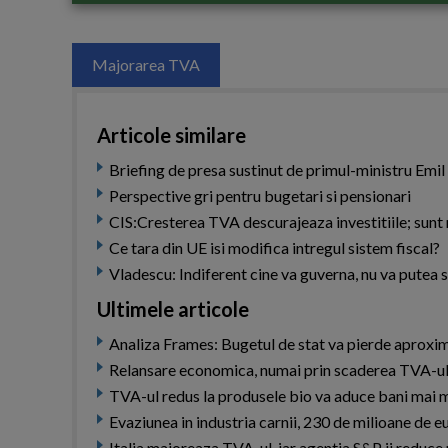
Majorarea TVA
Articole similare
Briefing de presa sustinut de primul-ministru Emil 
Perspective gri pentru bugetari si pensionari
CIS:Cresterea TVA descurajeaza investitiile; sun
Ce tara din UE isi modifica intregul sistem fiscal?
Vladescu: Indiferent cine va guverna, nu va putea s
Ultimele articole
Analiza Frames: Bugetul de stat va pierde aproxim
Relansare economica, numai prin scaderea TVA-ul
TVA-ul redus la produsele bio va aduce bani mai mu
Evaziunea in industria carnii, 230 de milioane de e
Italia majoreaza TVA-ul, iar agentia S&P ii reduce