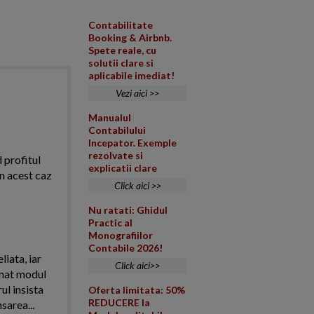
Contabilitate
Booking & Airbnb.
Spete reale, cu
solutii clare si
aplicabile imediat!
Vezi aici >>
Manualul
Contabilului
Incepator. Exemple
rezolvate si
d profitul
explicatii clare
in acest caz
Click aici >>
Nu ratati: Ghidul
Practic al
Monografiilor
Contabile 2026!
iata, iar
Click aici>>
onat modul
ul insista
Oferta limitata: 50%
REDUCERE la
area...