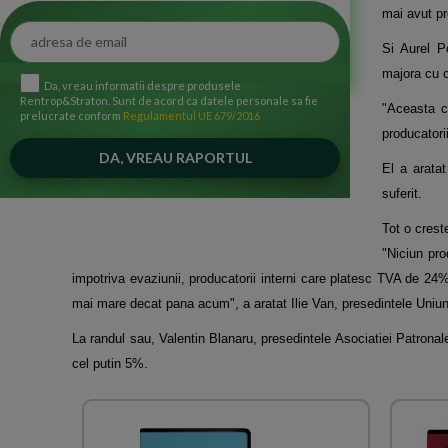
mai avut pro
Si Aurel P
majora cu c
Da, vreau informatii despre produsele
Rentrop&Straton. Sunt de acord ca datele personale sa fie
"Aceasta c
prelucrate conform
Regulamentul UE 679/2016
producatori
El a arata
suferit.
Tot o crest
"Niciun pr
impotriva evaziunii, producatorii interni care platesc TVA de 24%
mai mare decat pana acum", a aratat Ilie Van, presedintele Uniun
La randul sau, Valentin Blanaru, presedintele Asociatiei Patronale
cel putin 5%.