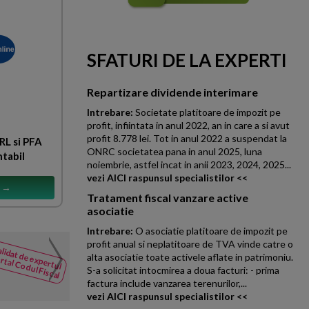
SFATURI DE LA EXPERTI
Repartizare dividende interimare
Intrebare:
Societate platitoare de impozit pe
profit, infiintata in anul 2022, an in care a si avut
profit 8.778 lei. Tot in anul 2022 a suspendat la
RL si PFA
ONRC societatea pana in anul 2025, luna
ntabil
noiembrie, astfel incat in anii 2023, 2024, 2025...
vezi AICI raspunsul specialistilor <<
s →
Tratament fiscal vanzare active
asociatie
Intrebare:
O asociatie platitoare de impozit pe
profit anual si neplatitoare de TVA vinde catre o
Deductibilitatea cheltuie
lidat de expertul
NOUTATI
alta asociatie toate activele aflate in patrimoniu.
rtal Codul Fiscal
din Codul
Pentru un autoturism achitionat
S-a solicitat intocmirea a doua facturi: - prima
Fiscal
deductibile fara foaie de parcu
factura include vanzarea terenurilor,...
vezi AICI raspunsul specialistilor <<