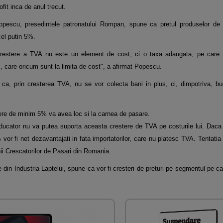
fit inca de anul trecut.
opescu, presedintele patronatului Rompan, spune ca pretul produselor de 
el putin 5%.
restere a TVA nu este un element de cost, ci o taxa adaugata, pe care 
i, care oricum sunt la limita de cost", a afirmat Popescu.
t ca, prin cresterea TVA, nu se vor colecta bani in plus, ci, dimpotriva, b
ere de minim 5% va avea loc si la carnea de pasare.
oducator nu va putea suporta aceasta crestere de TVA pe costurile lui. Daca
 vor fi net dezavantajati in fata importatorilor, care nu platesc TVA. Tentatia
ii Crescatorilor de Pasari din Romania.
 din Industria Laptelui, spune ca vor fi cresteri de preturi pe segmentul pe car