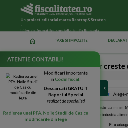
Un proiect editorial marca
Rentrop&Straton
-
Liderul informatiilor specializate din Romania
home
TAXE SI IMPOZITE
DECLARATI
ATENTIE CONTABILI!
Preturile la alimente vor creste
Modificari importante
26-Iun-2010
3465
in
Codul fiscal!
Descarcati GRATUIT
Alege-n
Raportul Special
realizat de specialisti
"
T
oate preturile din industria alimentara vor creste cu minim
Radierea unei PFA. Noile Studii de Caz cu
agentiei MEDIAFAX presedintele patronatului din industria alimen
modificarile din lege
El a adauga