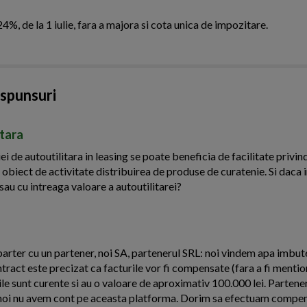
%, de la 1 iulie, fara a majora si cota unica de impozitare.
aspunsuri
itara
ei de autoutilitara in leasing se poate beneficia de facilitate privin
 obiect de activitate distribuirea de produse de curatenie. Si daca 
sau cu intreaga valoare a autoutilitarei?
arter cu un partener, noi SA, partenerul SRL: noi vindem apa imbutel
ntract este precizat ca facturile vor fi compensate (fara a fi menti
le sunt curente si au o valoare de aproximativ 100.000 lei. Partener
oi nu avem cont pe aceasta platforma. Dorim sa efectuam compens