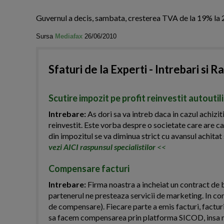
Guvernul a decis, sambata, cresterea TVA de la 19% la 24
Sursa
Mediafax
26/06/2010
Sfaturi de la Experti - Intrebari si R
Scutire impozit pe profit reinvestit autoutil
Intrebare:
As dori sa va intreb daca in cazul achiziti
reinvestit. Este vorba despre o societate care are ca
din impozitul se va diminua strict cu avansul achitat 
vezi AICI raspunsul specialistilor
<<
Compensare facturi
Intrebare:
Firma noastra a incheiat un contract de b
partenerul ne presteaza servicii de marketing. In co
de compensare). Fiecare parte a emis facturi, facturi
sa facem compensarea prin platforma SICOD, insa n