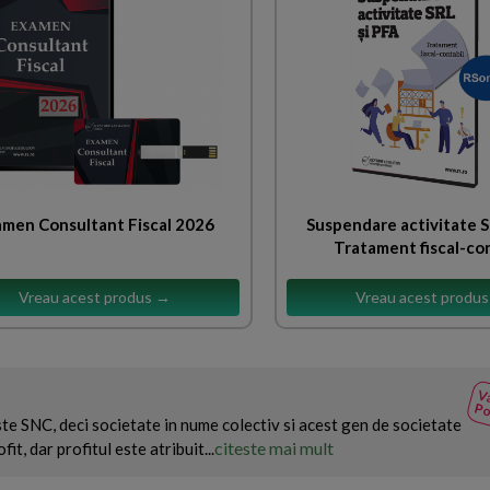
men Consultant Fiscal 2026
Suspendare activitate S
Tratament fiscal-co
Vreau acest produs →
Vreau acest produ
Va
Po
ste SNC, deci societate in nume colectiv si acest gen de societate
citeste mai mult
it, dar profitul este atribuit...