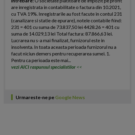
Intrebare:
O societate platitoare de impozit pe profit
are inregistrata in contabilitate o factura din 10.2021,
cu TVA 19%. Inregistrarile au fost facute in contul 231
(canalizare si statie de epurare), notele contabile fiind:
231 = 401 cu suma de 73.837,50 lei 4428.26 = 401 cu
suma de 14.029,13 lei Total factura: 87.866,63 lei.
Lucrarea nu s-a mai finalizat, furnizorul este in
insolventa. In toata aceasta perioada furnizorul nu a
facut niciun demers pentru recuperarea sumei. 1.
Pentru ca perioada este mai...
vezi AICI raspunsul specialistilor
<<
Urmareste-ne pe
Google News