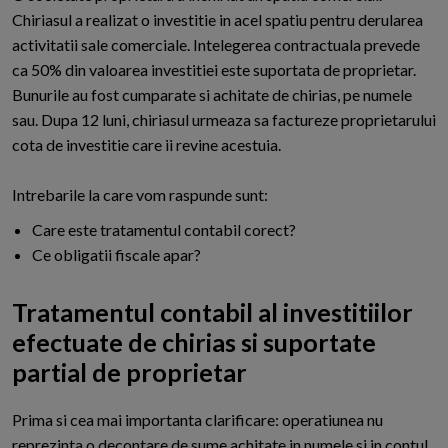
Chiriasul a realizat o investitie in acel spatiu pentru derularea
activitatii sale comerciale. Intelegerea contractuala prevede
ca 50% din valoarea investitiei este suportata de proprietar.
Bunurile au fost cumparate si achitate de chirias, pe numele
sau. Dupa 12 luni, chiriasul urmeaza sa factureze proprietarului
cota de investitie care ii revine acestuia.
Intrebarile la care vom raspunde sunt:
Care este tratamentul contabil corect?
Ce obligatii fiscale apar?
Tratamentul contabil al investitiilor
efectuate de chirias si suportate
partial de proprietar
P
rima si cea mai importanta clarificare: operatiunea nu
reprezinta o decontare de sume achitate in numele si in contul