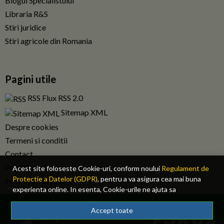
Blogul Specialistului
Libraria R&S
Stiri juridice
Stiri agricole din Romania
Pagini utile
RSS Flux RSS 2.0
Sitemap XML
Despre cookies
Termeni si conditii
Contact
Publicitate
Acest site foloseste Cookie-uri, conform noului
Regulament de
Protectie a Datelor (GDPR)
, pentru a va asigura cea mai buna
Privacy policy RO
experienta online. In esenta, Cookie-urile ne ajuta sa
imbunatatim continutul de pe site, oferindu-va dvs., cititorul, o
© 2026 Fiscalitatea.ro. Toate drepturile rezervate.
experienta online personalizata si mult mai rapida. Ele sunt
Accept toate
folosite doar de site-ul nostru si partenerii nostri de incredere.