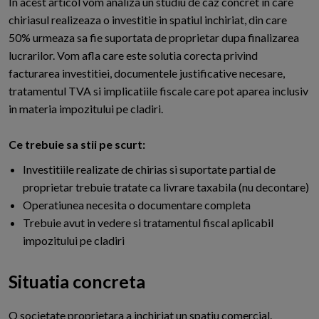
In acest articol vom analiza un studiu de caz concret in care
chiriasul realizeaza o investitie in spatiul inchiriat, din care
50% urmeaza sa fie suportata de proprietar dupa finalizarea
lucrarilor. Vom afla care este solutia corecta privind
facturarea investitiei, documentele justificative necesare,
tratamentul TVA si implicatiile fiscale care pot aparea inclusiv
in materia impozitului pe cladiri.
Ce trebuie sa stii pe scurt:
Investitiile realizate de chirias si suportate partial de
proprietar trebuie tratate ca livrare taxabila (nu decontare)
Operatiunea necesita o documentare completa
Trebuie avut in vedere si tratamentul fiscal aplicabil
impozitului pe cladiri
Situatia concreta
O
societate proprietara a inchiriat un spatiu comercial.