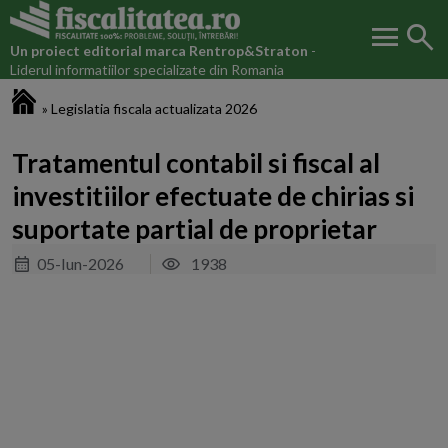
menu
search
Un proiect editorial marca
Rentrop&Straton
-
Liderul informatiilor specializate din Romania
Fiscalitatea.ro
»
Legislatia fiscala actualizata 2026
Tratamentul contabil si fiscal al
investitiilor efectuate de chirias si
suportate partial de proprietar
05-Iun-2026
1938