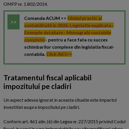
OMFP nr. 1.802/2014.
Comanda ACUM >>
Ghidul practic al
contabilitatii in 2026. Legislatie explicata -
Exemple detaliate - Monografii contabile
complete
- pentru a face fata cu succes
schimbarilor complexe din legislatia fiscal-
contabila.
Click AICI>>
Tratamentul fiscal aplicabil
impozitului pe cladiri
U
n aspect adesea ignorat in aceasta situatie este impactul
investitiei asupra impozitului pe cladiri.
Conform art. 461 alin. (6) din Legea nr. 227/2015 privind Codul
fiscal, in cazul in care imbunatatirile sau alte modificari aduse