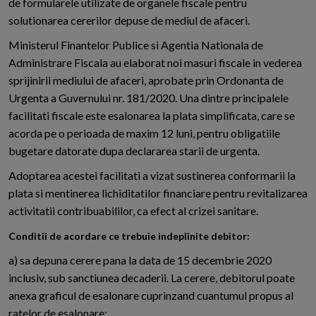
de formularele utilizate de organele fiscale pentru
solutionarea cererilor depuse de mediul de afaceri.
Ministerul Finantelor Publice si Agentia Nationala de
Administrare Fiscala au elaborat noi masuri fiscale in vederea
sprijinirii mediului de afaceri, aprobate prin Ordonanta de
Urgenta a Guvernului nr. 181/2020. Una dintre principalele
facilitati fiscale este esalonarea la plata simplificata, care se
acorda pe o perioada de maxim 12 luni, pentru obligatiile
bugetare datorate dupa declararea starii de urgenta.
Adoptarea acestei facilitati a vizat sustinerea conformarii la
plata si mentinerea lichiditatilor financiare pentru revitalizarea
activitatii contribuabililor, ca efect al crizei sanitare.
Conditii de acordare ce trebuie indeplinite debitor:
a) sa depuna cerere pana la data de 15 decembrie 2020
inclusiv, sub sanctiunea decaderii. La cerere, debitorul poate
anexa graficul de esalonare cuprinzand cuantumul propus al
ratelor de esalonare;