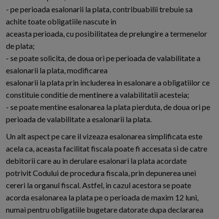
- pe perioada esalonarii la plata, contribuabilii trebuie sa
achite toate obligatiile nascute in
aceasta perioada, cu posibilitatea de prelungire a termenelor
de plata;
- se poate solicita, de doua ori pe perioada de valabilitate a
esalonarii la plata, modificarea
esalonarii la plata prin includerea in esalonare a obligatiilor ce
constituie conditie de mentinere a valabilitatii acesteia;
- se poate mentine esalonarea la plata pierduta, de doua ori pe
perioada de valabilitate a esalonarii la plata.
Un alt aspect pe care il vizeaza esalonarea simplificata este
acela ca, aceasta facilitat fiscala poate fi accesata si de catre
debitorii care au in derulare esalonari la plata acordate
potrivit Codului de procedura fiscala, prin depunerea unei
cereri la organul fiscal. Astfel, in cazul acestora se poate
acorda esalonarea la plata pe o perioada de maxim 12 luni,
numai pentru obligatiile bugetare datorate dupa declararea