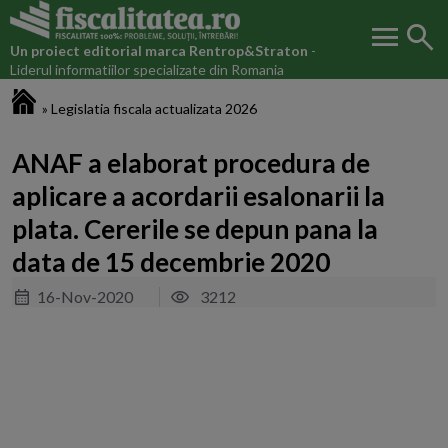
menu
search
Un proiect editorial marca
Rentrop&Straton
-
Liderul informatiilor specializate din Romania
Fiscalitatea.ro
»
Legislatia fiscala actualizata 2026
ANAF a elaborat procedura de
aplicare a acordarii esalonarii la
plata. Cererile se depun pana la
data de 15 decembrie 2020
16-Nov-2020
3212