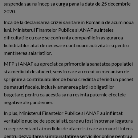
suspenda sau nu incep sa curga pana la data de 25 decembrie
2020.
Inca de la declansarea crizei sanitare in Romania de acum noua
luni, Ministerul Finantelor Publice si ANAF au inteles
dificultatile cu care se confrunta companiile in asigurarea
lichiditatilor atat de necesare continuarii activitatii si pentru
mentinerea salariatilor.
MFP si ANAF au apreciat ca primordiala sanatatea populatiei
si a mediului de afaceri, sens in care au creat un mecanism de
sprijinire a contribuabililor de buna credinta oferind un pachet
de masuri fiscale, inclusiv amanarea platii obligatiilor
bugetare, pentru ca acestia sa nu resimta puternic efectele
negative ale pandemiei.
In plus, Ministerul Finantelor Publice si ANAF au infiintat
veritabile nuclee de specialisti, care au fost in stransa legatura
cu reprezentanti ai mediului de afaceri si care au muncit intens
pentru dezvoltarea si imbunatatirea serviciilor online pentru a