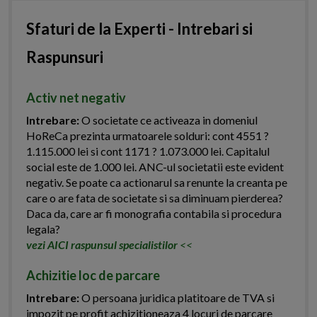
Sfaturi de la Experti - Intrebari si
Raspunsuri
Activ net negativ
Intrebare:
O societate ce activeaza in domeniul
HoReCa prezinta urmatoarele solduri: cont 4551 ?
1.115.000 lei si cont 1171 ? 1.073.000 lei. Capitalul
social este de 1.000 lei. ANC-ul societatii este evident
negativ. Se poate ca actionarul sa renunte la creanta pe
care o are fata de societate si sa diminuam pierderea?
Daca da, care ar fi monografia contabila si procedura
legala?
vezi AICI raspunsul specialistilor
<<
Achizitie loc de parcare
Intrebare:
O persoana juridica platitoare de TVA si
impozit pe profit achizitioneaza 4 locuri de parcare