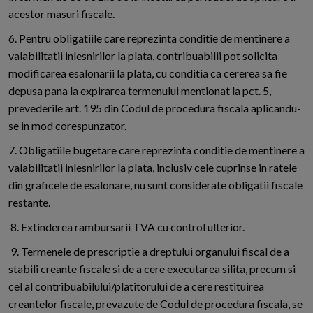
acestor masuri fiscale.
6. Pentru obligatiile care reprezinta conditie de mentinere a
valabilitatii inlesnirilor la plata, contribuabilii pot solicita
modificarea esalonarii la plata, cu conditia ca cererea sa fie
depusa pana la expirarea termenului mentionat la pct. 5,
prevederile art. 195 din Codul de procedura fiscala aplicandu-
se in mod corespunzator.
7. Obligatiile bugetare care reprezinta conditie de mentinere a
valabilitatii inlesnirilor la plata, inclusiv cele cuprinse in ratele
din graficele de esalonare, nu sunt considerate obligatii fiscale
restante.
8. Extinderea rambursarii TVA cu control ulterior.
9. Termenele de prescriptie a dreptului organului fiscal de a
stabili creante fiscale si de a cere executarea silita, precum si
cel al contribuabilului/platitorului de a cere restituirea
creantelor fiscale, prevazute de Codul de procedura fiscala, se