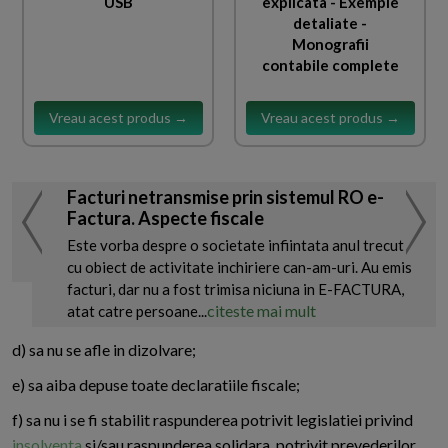
USB
explicata - Exemple
detaliate -
Monografii
contabile complete
Vreau acest produs →
Vreau acest produs →
Facturi netransmise prin sistemul RO e-
Factura. Aspecte fiscale
Este vorba despre o societate infiintata anul trecut
cu obiect de activitate inchiriere can-am-uri. Au emis
facturi, dar nu a fost trimisa niciuna in E-FACTURA,
citeste mai mult
atat catre persoane...
d) sa nu se afle in dizolvare;
e) sa aiba depuse toate declaratiile fiscale;
f) sa nu i se fi stabilit raspunderea potrivit legislatiei privind
insolventa
si/sau raspunderea solidara, potrivit prevederilor