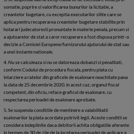
somatie, poprire si valorificarea bunurilor la licitatie, a
creantelor bugetare, cu exceptia executarilor silite care se
aplica pentru recuperarea creantelor bugetare stabilite prin
hotarari judecatoresti pronuntate in materie penala, precum si
a ajutoarelor de stat a caror recuperare a fost dispusa printr-o
decizie a Comisiei Europene/furnizorului ajutorului de stat sau
a unei instante nationale.
4. Nu se calculeaza si nu se datoreaza dobanzi si penalitati,
conform Codului de procedura fiscala, pentru plata cu
intarziere a ratelor din graficele de esalonare neachitate pana
la data de 25 decembrie 2020. in acest caz, organul fiscal
competent, din oficiu, reface graficul de esalonare, cu
respectarea perioadei de esalonare aprobate.
5. Se suspenda conditiile de mentinere a valabilitatii
esalonarilor la plata acordate potrivit legii. Aceste conditii se
considera indeplinite daca debitorii achita obligatiile aferente
in termen de 30 de zile de la incetarea perioadei de aplicare a