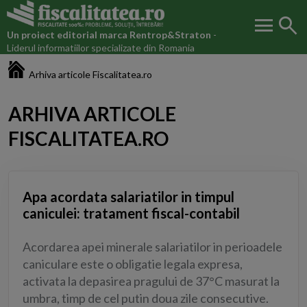
menu
search
Un proiect editorial marca
Rentrop&Straton
-
Liderul informatiilor specializate din Romania
Fiscalitatea.ro
Arhiva articole Fiscalitatea.ro
ARHIVA ARTICOLE
FISCALITATEA.RO
Apa acordata salariatilor in timpul
caniculei: tratament fiscal-contabil
Acordarea apei minerale salariatilor in perioadele
caniculare este o obligatie legala expresa,
activata la depasirea pragului de 37°C masurat la
umbra, timp de cel putin doua zile consecutive.