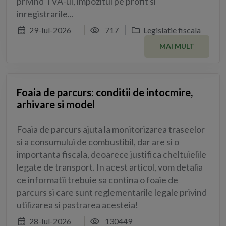
privind TVA-ul, impozitul pe profit si
inregistrarile...
29-Iul-2026
717
Legislatie fiscala
MAI MULT
Foaia de parcurs: conditii de intocmire,
arhivare si model
Foaia de parcurs ajuta la monitorizarea traseelor
si a consumului de combustibil, dar are si o
importanta fiscala, deoarece justifica cheltuielile
legate de transport. In acest articol, vom detalia
ce informatii trebuie sa contina o foaie de
parcurs si care sunt reglementarile legale privind
utilizarea si pastrarea acesteia!
28-Iul-2026
130449