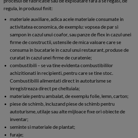
procesul de fabricatie sau de exploatare fara a se regasi, de
regula, in produsul finit:
materiale auxiliare, adica acele materiale consumate in
activitatea economica, de exemplu: vopsea de par si
sampon in cazul unui coafor, sau panze de flex in cazul unei
firme de constructii, ustensile de mica valoare care se
consuma in bucatarie in cazul unui restaurant, produse de
curatat in cazul unei firme de curatenie;
combustibili – se va tine evidenta combustibililor
achizitionati in recipienti, pentru care se tine stoc.
Combustibilii alimentati direct in autoturisme se
inregistreaza direct pe cheltuiala;
materiale pentru ambalat, de exemplu folie, lemn, carton;
piese de schimb, incluzand piese de schimb pentru
autoturisme, utilaje sau alte mijloace fixe ori obiecte de
inventar;
seminte si materiale de plantat;
furaje;