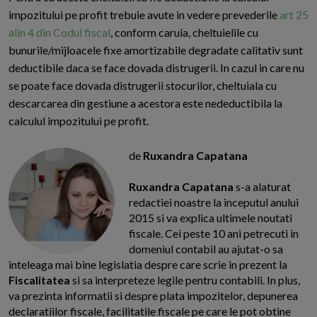
impozitului pe profit trebuie avute in vedere prevederile
art 25
alin 4 din Codul fiscal
, conform caruia, cheltuielile cu
bunurile/mijloacele fixe amortizabile degradate calitativ sunt
deductibile daca se face dovada distrugerii. In cazul in care nu
se poate face dovada distrugerii stocurilor, cheltuiala cu
descarcarea din gestiune a acestora este nedeductibila la
calculul impozitului pe profit.
de
Ruxandra Capatana
Ruxandra Capatana
s-a alaturat
redactiei noastre la inceputul anului
2015 si va explica ultimele noutati
fiscale. Cei peste 10 ani petrecuti in
domeniul contabil au ajutat-o sa
inteleaga mai bine legislatia despre care scrie in prezent la
Fiscalitatea
si sa interpreteze legile pentru contabili. In plus,
va prezinta informatii si despre plata impozitelor, depunerea
declaratiilor fiscale, facilitatile fiscale pe care le pot obtine