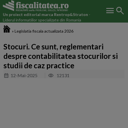
menu
search
Un proiect editorial marca
Rentrop&Straton
-
Liderul informatiilor specializate din Romania
Fiscalitatea.ro
»
Legislatia fiscala actualizata 2026
Stocuri. Ce sunt, reglementari
despre contabilitatea stocurilor si
studii de caz practice
12-Mai-2025
12131