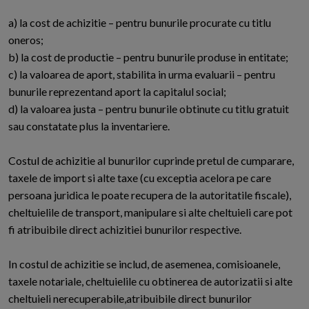
a) la cost de achizitie – pentru bunurile procurate cu titlu
oneros;
b) la cost de productie – pentru bunurile produse in entitate;
c) la valoarea de aport, stabilita in urma evaluarii – pentru
bunurile re­prezentand aport la capitalul social;
d) la valoarea justa – pentru bunurile obtinute cu titlu gratuit
sau con­statate plus la inventariere.
Costul de achizitie al bunurilor cuprinde pretul de cumparare,
taxele de import si alte taxe (cu exceptia acelora pe care
persoana juridica le poate recupera de la autoritatile fiscale),
cheltuielile de transport, manipulare si alte cheltuieli care pot
fi atribuibile direct achizitiei bunurilor respective.
In costul de achizitie se includ, de asemenea, comisioanele,
taxele nota­riale, cheltuielile cu obtinerea de autorizatii si alte
cheltuieli nerecuperabile,atribuibile direct bunurilor