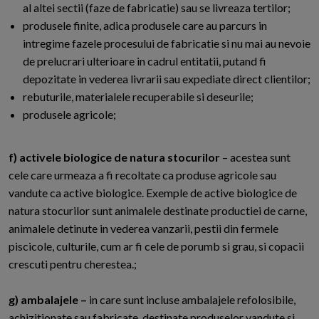
al altei sectii (faze de fabricatie) sau se livreaza tertilor;
produsele finite, adica produsele care au parcurs in
intregime fazele procesului de fabricatie si nu mai au nevoie
de prelucrari ulterioare in cadrul entitatii, putand fi
depozitate in vederea livrarii sau expediate direct clientilor;
rebuturile, materialele recuperabile si deseurile;
produsele agricole;
f) activele biologice de natura stocurilor
– acestea sunt
cele care urmeaza a fi recoltate ca produse agricole sau
vandute ca active biologice. Exemple de active biologice de
natura stocurilor sunt animalele destinate productiei de carne,
animalele detinute in vederea vanzarii, pestii din fermele
piscicole, culturile, cum ar fi cele de porumb si grau, si copacii
crescuti pentru cherestea.;
g) ambalajele –
in care sunt incluse ambalajele refolosibile,
achizitionate sau fabricate, destinate produselor vandute si