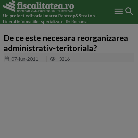
menu
search
Un proiect editorial marca
Rentrop&Straton
-
Liderul informatiilor specializate din Romania
De ce este necesara reorganizarea
administrativ-teritoriala?
07-Iun-2011
3216