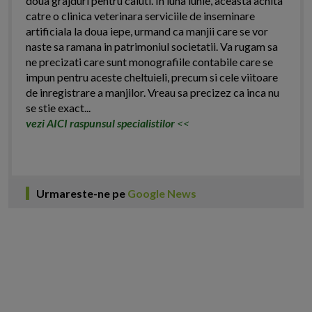
doua grajduri pentru caluti. In luna iunie, aceasta achita
catre o clinica veterinara serviciile de inseminare
artificiala la doua iepe, urmand ca manjii care se vor
naste sa ramana in patrimoniul societatii. Va rugam sa
ne precizati care sunt monografiile contabile care se
impun pentru aceste cheltuieli, precum si cele viitoare
de inregistrare a manjilor. Vreau sa precizez ca inca nu
se stie exact...
vezi AICI raspunsul specialistilor
<<
Urmareste-ne pe
Google News