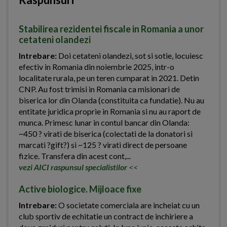
Stabilirea rezidentei fiscale in Romania a unor
cetateni olandezi
Intrebare:
Doi cetateni olandezi, sot si sotie, locuiesc
efectiv in Romania din noiembrie 2025, intr-o
localitate rurala, pe un teren cumparat in 2021. Detin
CNP. Au fost trimisi in Romania ca misionari de
biserica lor din Olanda (constituita ca fundatie). Nu au
entitate juridica proprie in Romania si nu au raport de
munca. Primesc lunar in contul bancar din Olanda:
~450 ? virati de biserica (colectati de la donatori si
marcati ?gift?) si ~125 ? virati direct de persoane
fizice. Transfera din acest cont,...
vezi AICI raspunsul specialistilor
<<
Active biologice. Mijloace fixe
Intrebare:
O societate comerciala are incheiat cu un
club sportiv de echitatie un contract de inchiriere a