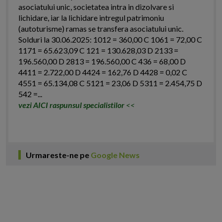
asociatului unic, societatea intra in dizolvare si
lichidare, iar la lichidare intregul patrimoniu
(autoturisme) ramas se transfera asociatului unic.
Solduri la 30.06.2025: 1012 = 360,00 C 1061 = 72,00 C
1171 = 65.623,09 C 121 = 130.628,03 D 2133 =
196.560,00 D 2813 = 196.560,00 C 436 = 68,00 D
4411 = 2.722,00 D 4424 = 162,76 D 4428 = 0,02 C
4551 = 65.134,08 C 5121 = 23,06 D 5311 = 2.454,75 D
542 =...
vezi AICI raspunsul specialistilor
<<
Urmareste-ne pe
Google News