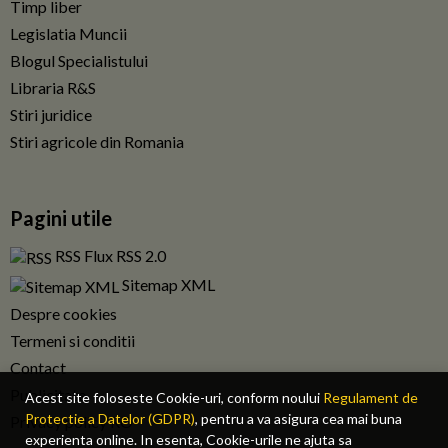
Timp liber
Legislatia Muncii
Blogul Specialistului
Libraria R&S
Stiri juridice
Stiri agricole din Romania
Pagini utile
RSS Flux RSS 2.0
Sitemap XML
Despre cookies
Termeni si conditii
Contact
Publicitate
Acest site foloseste Cookie-uri, conform noului
Regulament de
Protectie a Datelor (GDPR)
, pentru a va asigura cea mai buna
Privacy policy RO
experienta online. In esenta, Cookie-urile ne ajuta sa