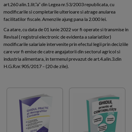
art.260 alin.1.lit.”a” din Legea nr.53/2003 republicata, cu
modificarile si completarile ulterioare si atrage anularea
facilitatilor fiscale. Amenzile ajung pana la 2.000 lei.
Ca atare, cu data de 01 iunie 2022 vor fi operate si transmise in
Revisal ( registrul electronic de evidenta a salariatilor)
modificarile salariale intervenite prin efectul legii prin deciziile
care vor fi emise de catre angajatorii din sectorul agricol si
industria alimentara, in termenul prevazut de art.4.alin.3.din
H.G.R.nr.905/2017 – (20 de zile).