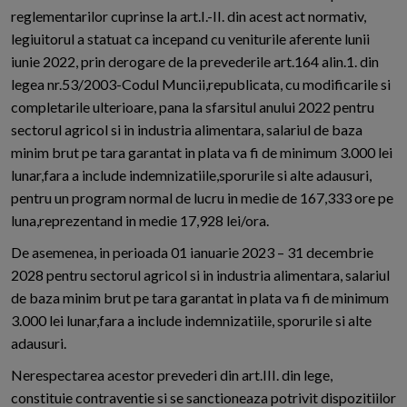
reglementarilor cuprinse la art.I.-II. din acest act normativ,
legiuitorul a statuat ca incepand cu veniturile aferente lunii
iunie 2022, prin derogare de la prevederile art.164 alin.1. din
legea nr.53/2003-Codul Muncii,republicata, cu modificarile si
completarile ulterioare, pana la sfarsitul anului 2022 pentru
sectorul agricol si in industria alimentara, salariul de baza
minim brut pe tara garantat in plata va fi de minimum 3.000 lei
lunar,fara a include indemnizatiile,sporurile si alte adausuri,
pentru un program normal de lucru in medie de 167,333 ore pe
luna,reprezentand in medie 17,928 lei/ora.
De asemenea, in perioada 01 ianuarie 2023 – 31 decembrie
2028 pentru sectorul agricol si in industria alimentara, salariul
de baza minim brut pe tara garantat in plata va fi de minimum
3.000 lei lunar,fara a include indemnizatiile, sporurile si alte
adausuri.
Nerespectarea acestor prevederi din art.III. din lege,
constituie contraventie si se sanctioneaza potrivit dispozitiilor