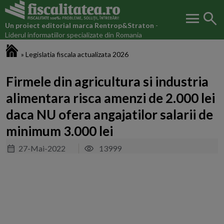
menu
search
Un proiect editorial marca
Rentrop&Straton
-
Liderul informatiilor specializate din Romania
Fiscalitatea.ro
»
Legislatia fiscala actualizata 2026
Firmele din agricultura si industria
alimentara risca amenzi de 2.000 lei
daca NU ofera angajatilor salarii de
minimum 3.000 lei
27-Mai-2022
13999