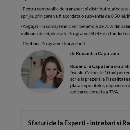
-Pentru companiile de transport si distributie, afectate 
sprijin, prin care va fi acordata o subventie de 0,50 lei/
-Angajatii in somaj tehnic vor beneficia de 75% din salar
milioane de lei, vine prin Programul SURE din fonduri e
-Continua Programul Kurzarbeit.
de
Ruxandra Capatana
Ruxandra Capatana
s-a alat
fiscale. Cei peste 10 ani petre
scrie in prezent la
Fiscalitate
plata impozitelor, depunerea dec
aplicarea corecta a TVA.
Sfaturi de la Experti - Intrebari si R