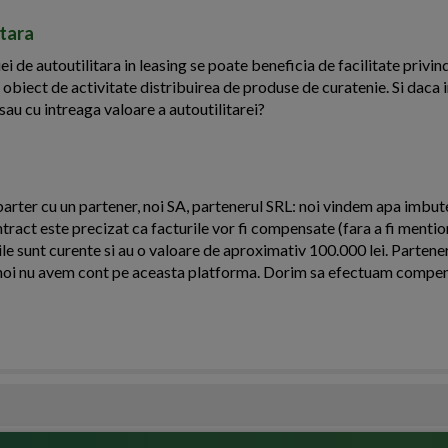
itara
ei de autoutilitara in leasing se poate beneficia de facilitate privin
 obiect de activitate distribuirea de produse de curatenie. Si daca 
sau cu intreaga valoare a autoutilitarei?
arter cu un partener, noi SA, partenerul SRL: noi vindem apa imbutel
ntract este precizat ca facturile vor fi compensate (fara a fi menti
le sunt curente si au o valoare de aproximativ 100.000 lei. Partener
oi nu avem cont pe aceasta platforma. Dorim sa efectuam compens