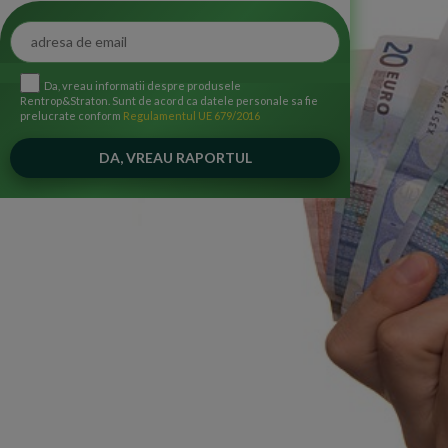
Da, vreau informatii despre produsele
Rentrop&Straton. Sunt de acord ca datele personale sa fie
prelucrate conform
Regulamentul UE 679/2016