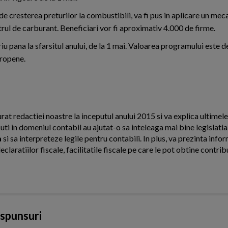
de cresterea preturilor la combustibili, va fi pus in aplicare un me
litrul de carburant. Beneficiari vor fi aproximativ 4.000 de firme.
iu pana la sfarsitul anului, de la 1 mai. Valoarea programului este 
uropene.
urat redactiei noastre la inceputul anului 2015 si va explica ultimel
cuti in domeniul contabil au ajutat-o sa inteleaga mai bine legislati
a
si sa interpreteze legile pentru contabili. In plus, va prezinta infor
laratiilor fiscale, facilitatile fiscale pe care le pot obtine contribu
aspunsuri