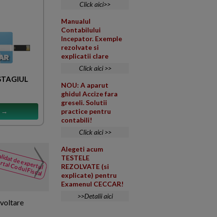
Click aici>>
Manualul
Contabilului
Incepator. Exemple
rezolvate si
explicatii clare
Click aici >>
 STAGIUL
NOU: A aparut
ghidul Accize fara
greseli. Solutii
practice pentru
s →
contabili!
Click aici >>
Alegeti acum
Numar mediu de salariat
lidat de expertul
NOUTATI
TESTELE
rtal Codul Fiscal
REZOLVATE (si
din Codul
Multumesc pentru raspuns insa l
explicate) pentru
Fiscal
precizeaza ca in efectivul salari
Examenul CECCAR!
>>Detalii aici
zvoltare