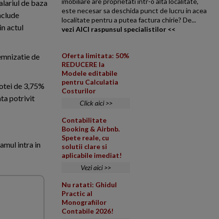
imobiliare are proprietati intr-o alta localitate,
alariul de baza
este necesar sa deschida punct de lucru in acea
nclude
localitate pentru a putea factura chirie? De...
in actul
vezi AICI raspunsul specialistilor <<
Oferta limitata: 50%
demnizatie de
REDUCERE la
Modele editabile
pentru Calculatia
 cotei de 3,75%
Costurilor
ta potrivit
Click aici >>
Contabilitate
Booking & Airbnb.
Spete reale, cu
amul intra in
solutii clare si
aplicabile imediat!
Vezi aici >>
Nu ratati: Ghidul
Practic al
Monografiilor
Contabile 2026!