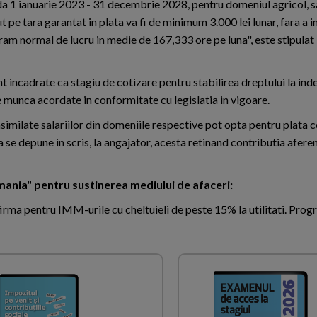
da 1 ianuarie 2023 - 31 decembrie 2028, pentru domeniul agricol, s
 pe tara garantat in plata va fi de minimum 3.000 lei lunar, fara a i
gram normal de lucru in medie de 167,333 ore pe luna", este stipulat 
unt incadrate ca stagiu de cotizare pentru stabilirea dreptului la in
munca acordate in conformitate cu legislatia in vigoare.
i asimilate salariilor din domeniile respective pot opta pentru plata
 se depune in scris, la angajator, acesta retinand contributia aferen
mania" pentru sustinerea mediului de afaceri:
irma pentru IMM-urile cu cheltuieli de peste 15% la utilitati. Progr