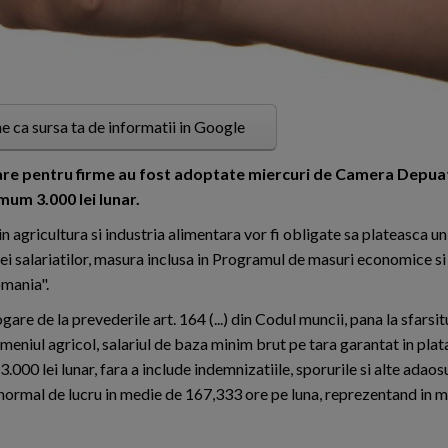
e ca sursa ta de informatii in Google
iare pentru firme au fost adoptate miercuri de Camera Depuati
mum 3.000 lei lunar.
n agricultura si industria alimentara vor fi obligate sa plateasca u
ei salariatilor, masura inclusa in Programul de masuri economice si 
omania".
gare de la prevederile art. 164 (...) din Codul muncii, pana la sfarsit
eniul agricol, salariul de baza minim brut pe tara garantat in plata
000 lei lunar, fara a include indemnizatiile, sporurile si alte adaos
ormal de lucru in medie de 167,333 ore pe luna, reprezentand in 