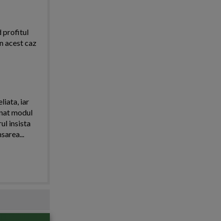
d profitul
in acest caz
iata, iar
onat modul
ul insista
area...