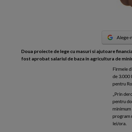
Alege-n
D
oua proiecte de lege cu masuri si ajutoare financ
fost aprobat salariul de baza in agricultura de mini
Firmele di
de 3.000 l
pentru R
„Prin dero
pentru dom
minimum 3.
program n
lei/ora.