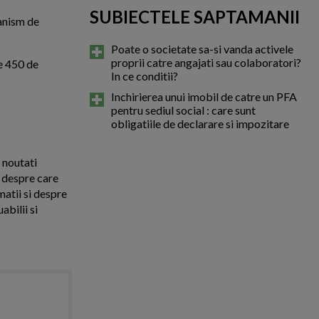
SUBIECTELE SAPTAMANII
canism de
Poate o societate sa-si vanda activele
proprii catre angajati sau colaboratori?
de 450 de
In ce conditii?
Inchirierea unui imobil de catre un PFA
pentru sediul social : care sunt
obligatiile de declarare si impozitare
e noutati
a despre care
matii si despre
abilii si