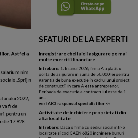
SFATURI DE LA EXPERTI
lor. Astfel a
Inregistrare cheltuieli asigurare pe mai
multe exercitii financiare
Intrebare:
1. In anul 2026, firma A a platit o
n salariu minim
polita de asigurare in suma de 50.000 lei pentru
sociale „Sprijin
garantia de buna executie in cadrul unui proiect
de constructii, in care A este antreprenor.
Perioada de executie a contractului este de 1
an...
ul anului 2022,
vezi AICI raspunsul specialistilor <<
 va fi de
Activitate de inchiriere proprietati din
uri, pentru un
alta localitate
medie 17,928
Intrebare:
Daca o firma cu sediul social intr-o
localitate si cod CAEN 6820 inchiriere bunuri