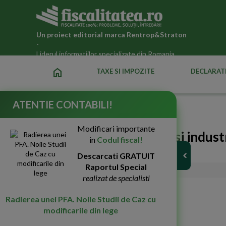
Un proiect editorial marca
Rentrop&Straton
-
Liderul informatiilor specializate din Romania
home
TAXE SI IMPOZITE
DECLARATI
ATENTIE CONTABILI!
Fiscalitatea.ro
»
Noutati fiscale 2026
Modificari importante
Firmele din agricultura si indust
in
Codul fiscal!
3.000 lei angajatilor
Descarcati GRATUIT
Raportul Special
14-Apr-2022
4841
realizat de specialisti
Radierea unei PFA. Noile Studii de Caz cu
modificarile din lege