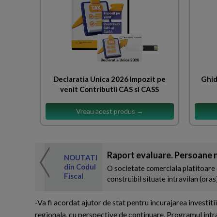
Declaratia Unica 2026 Impozit pe
Ghid
venit Contributii CAS si CASS
Vreau acest produs →
Raport evaluare. Persoane n
 de expertul
NOUTATI
odul Fiscal
din Codul
O societate comerciala platitoare 
Fiscal
construibil situate intravilan (oras
-Va fi acordat ajutor de stat pentru incurajarea investit
regionala, cu perspective de continuare. Programul intra