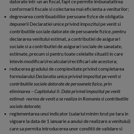
datorate intr-un an fiscal, fapt ce permite imbunatatirea
conformarii fiscale si colectarea mai eficienta a veniturilor;
degrevarea contribuabililor persoane fizice de obligatia
depunerii Declaratiei unice privind impozitul pe venit si
contributiile sociale datorate de persoanele fizice, pentru
declararea venitului estimat, a contributiei de asigurari
sociale si a contributiei de asigurari sociale de sanatate,
estimate, precum si pentru toate celelalte situatii in care
intevin modificari/recalculari/rectificari ale acestora;
reducerea gradului de complexitate privind completarea
formularului
Declaratia unica privind impozitul pe venit si
contributiile sociale datorate de persoanele fizice, prin
eliminarea – Capitolului II. Date privind impozitul pe venit
estimat- norma de venit a se realiza in Romania si contributiile
sociale datorate;
reglementarea unui indicator (salariul minim brut pe tara in
vigoare la data de 1 ianuarie a anului de realizare a venitului)
care sa permita introducerea unor conditii de validare si