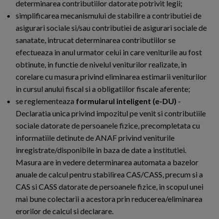
determinarea contributiilor datorate potrivit legii;
simplificarea mecanismului de stabilire a contributiei de
asigurari sociale si/sau contributiei de asigurari sociale de
sanatate, intrucat determinarea contributiilor se
efectueaza in anul urmator celui in care veniturile au fost
obtinute, in functie de nivelul veniturilor realizate, in
corelare cu masura privind eliminarea estimarii veniturilor
in cursul anului fiscal si a obligatiilor fiscale aferente;
se reglementeaza
formularul inteligent (e-DU)
-
Declaratia unica privind impozitul pe venit si contributiile
sociale datorate de persoanele fizice, precompletata cu
informatiile detinute de ANAF privind veniturile
inregistrate/disponibile in baza de date a institutiei.
Masura are in vedere determinarea automata a bazelor
anuale de calcul pentru stabilirea CAS/CASS, precum si a
CAS si CASS datorate de persoanele fizice, in scopul unei
mai bune colectarii a acestora prin reducerea/eliminarea
erorilor de calcul si declarare.