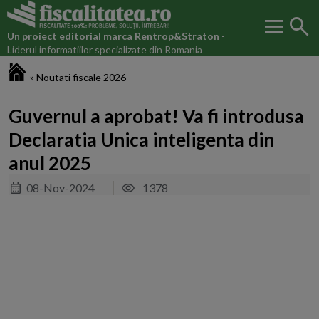
menu
search
Un proiect editorial marca
Rentrop&Straton
-
Liderul informatiilor specializate din Romania
Fiscalitatea.ro
»
Noutati fiscale 2026
Guvernul a aprobat! Va fi introdusa
Declaratia Unica inteligenta din
anul 2025
08-Nov-2024
1378