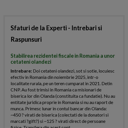
Sfaturi de la Experti - Intrebari si
Raspunsuri
Stabilirea rezidentei fiscale in Romania a unor
cetateni olandezi
Intrebare:
Doi cetateni olandezi, sot si sotie, locuiesc
efectiv in Romania din noiembrie 2025, intr-o
localitate rurala, pe un teren cumparat in 2021. Detin
CNP. Au fost trimisi in Romania ca misionari de
biserica lor din Olanda (constituita ca fundatie). Nu au
entitate juridica proprie in Romania si nu au raport de
munca. Primesc lunar in contul bancar din Olanda:
~450 ? virati de biserica (colectati de la donatori si
marcati ?gift?) si ~125 ? virati direct de persoane
fizice. Transfera din acest cont,...