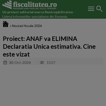
menu
search
Un proiect editorial marca
Rentrop&Straton
-
Liderul informatiilor specializate din Romania
Fiscalitatea.ro
»
Noutati fiscale 2026
Proiect: ANAF va ELIMINA
Declaratia Unica estimativa. Cine
este vizat
30-Oct-2024
1117