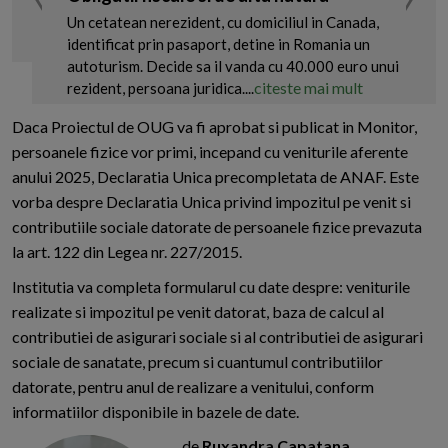
Un cetatean nerezident, cu domiciliul in Canada,
identificat prin pasaport, detine in Romania un
autoturism. Decide sa il vanda cu 40.000 euro unui
citeste mai mult
rezident, persoana juridica....
Daca Proiectul de OUG va fi aprobat si publicat in Monitor,
persoanele fizice vor primi, incepand cu veniturile aferente
anului 2025, Declaratia Unica precompletata de ANAF. Este
vorba despre Declaratia Unica privind impozitul pe venit si
contributiile sociale datorate de persoanele fizice prevazuta
la art. 122 din Legea nr. 227/2015.
Institutia va completa formularul cu date despre: veniturile
realizate si impozitul pe venit datorat, baza de calcul al
contributiei de asigurari sociale si al contributiei de asigurari
sociale de sanatate, precum si cuantumul contributiilor
datorate, pentru anul de realizare a venitului, conform
informatiilor disponibile in bazele de date.
de
Ruxandra Capatana