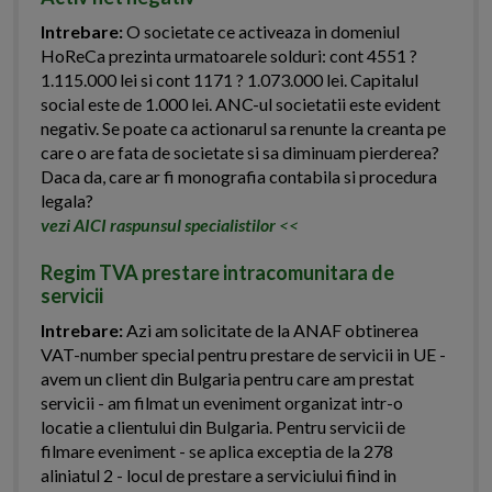
Intrebare:
O societate ce activeaza in domeniul
HoReCa prezinta urmatoarele solduri: cont 4551 ?
1.115.000 lei si cont 1171 ? 1.073.000 lei. Capitalul
social este de 1.000 lei. ANC-ul societatii este evident
negativ. Se poate ca actionarul sa renunte la creanta pe
care o are fata de societate si sa diminuam pierderea?
Daca da, care ar fi monografia contabila si procedura
legala?
vezi AICI raspunsul specialistilor
<<
Regim TVA prestare intracomunitara de
servicii
Intrebare:
Azi am solicitate de la ANAF obtinerea
VAT-number special pentru prestare de servicii in UE -
avem un client din Bulgaria pentru care am prestat
servicii - am filmat un eveniment organizat intr-o
locatie a clientului din Bulgaria. Pentru servicii de
filmare eveniment - se aplica exceptia de la 278
aliniatul 2 - locul de prestare a serviciului fiind in