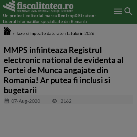
menu
search
Un proiect editorial marca
Rentrop&Straton
-
Liderul informatiilor specializate din Romania
Fiscalitatea.ro
»
Taxe si impozite datorate statului in 2026
MMPS infiinteaza Registrul
electronic national de evidenta al
Fortei de Munca angajate din
Romania! Ar putea fi inclusi si
bugetarii
07-Aug-2020
2162