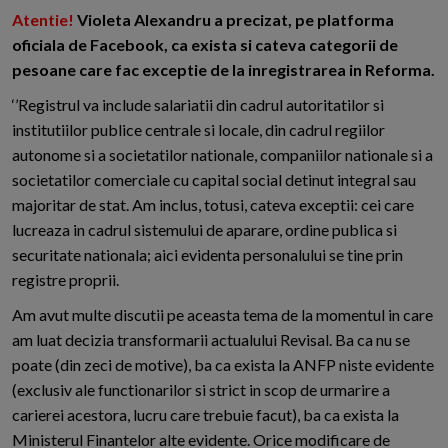
Atentie!
Violeta Alexandru a precizat, pe platforma
oficiala de Facebook, ca exista si cateva categorii de
pesoane care fac exceptie de la inregistrarea in Reforma.
‘’Registrul va include salariatii din cadrul autoritatilor si
institutiilor publice centrale si locale, din cadrul regiilor
autonome si a societatilor nationale, companiilor nationale si a
societatilor comerciale cu capital social detinut integral sau
majoritar de stat. Am inclus, totusi, cateva exceptii: cei care
lucreaza in cadrul sistemului de aparare, ordine publica si
securitate nationala; aici evidenta personalului se tine prin
registre proprii.
Am avut multe discutii pe aceasta tema de la momentul in care
am luat decizia transformarii actualului Revisal. Ba ca nu se
poate (din zeci de motive), ba ca exista la ANFP niste evidente
(exclusiv ale functionarilor si strict in scop de urmarire a
carierei acestora, lucru care trebuie facut), ba ca exista la
Ministerul Finantelor alte evidente. Orice modificare de