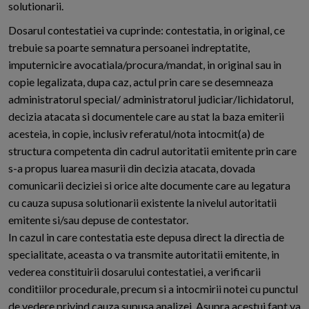
solutionarii.
Dosarul contestatiei va cuprinde: contestatia, in original, ce
trebuie sa poarte semnatura persoanei indreptatite,
imputernicire avocatiala/procura/mandat, in original sau in
copie legalizata, dupa caz, actul prin care se desemneaza
administratorul special/ administratorul judiciar/lichidatorul,
decizia atacata si documentele care au stat la baza emiterii
acesteia, in copie, inclusiv referatul/nota intocmit(a) de
structura competenta din cadrul autoritatii emitente prin care
s-a propus luarea masurii din decizia atacata, dovada
comunicarii deciziei si orice alte documente care au legatura
cu cauza supusa solutionarii existente la nivelul autoritatii
emitente si/sau depuse de contestator.
In cazul in care contestatia este depusa direct la directia de
specialitate, aceasta o va transmite autoritatii emitente, in
vederea constituirii dosarului contestatiei, a verificarii
conditiilor procedurale, precum si a intocmirii notei cu punctul
de vedere privind cauza supusa analizei. Asupra acestui fapt va