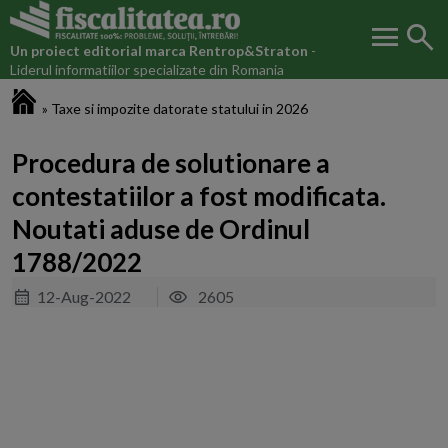
menu
search
Un proiect editorial marca
Rentrop&Straton
-
Liderul informatiilor specializate din Romania
Fiscalitatea.ro
»
Taxe si impozite datorate statului in 2026
Procedura de solutionare a
contestatiilor a fost modificata.
Noutati aduse de Ordinul
1788/2022
12-Aug-2022
2605