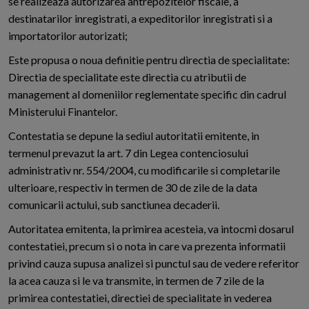
se realizeaza autorizarea antrepozitelor fiscale, a
destinatarilor inregistrati, a expeditorilor inregistrati si a
importatorilor autorizati;
Este propusa o noua definitie pentru directia de specialitate:
Directia de specialitate este directia cu atributii de
management al domeniilor reglementate specific din cadrul
Ministerului Finantelor.
Contestatia se depune la sediul autoritatii emitente, in
termenul prevazut la art. 7 din Legea contenciosului
administrativ nr. 554/2004, cu modificarile si completarile
ulterioare, respectiv in termen de 30 de zile de la data
comunicarii actului, sub sanctiunea decaderii.
Autoritatea emitenta, la primirea acesteia, va intocmi dosarul
contestatiei, precum si o nota in care va prezenta informatii
privind cauza supusa analizei si punctul sau de vedere referitor
la acea cauza si le va transmite, in termen de 7 zile de la
primirea contestatiei, directiei de specialitate in vederea